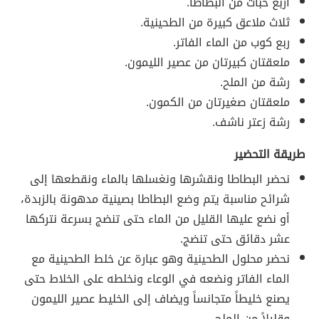
أربع حبات من البطاطا.
ثلاث ملاعق كبيرة من الطحينية.
ربع كوب من الماء الفاتر.
ملعقتان كبيرتان من عصير الليمون.
رشة من الملح.
ملعقتان صغيرتان من الكمون.
رشة زعتر ناشف.
طريقة التحضير
نحضر البطاطا ونقشرها ونغسلها بالماء ونقطعها إلى
شرائح مناسبة يتم وضع البطاطا بصينية مدهونة بالزبدة،
أو نضع عليها القليل من الماء حتى تنضج بسرعة نتركها
عشر دقائق حتى تنضج.
نحضر محلول الطحينية وهو عبارة عن خلط الطحينية مع
الماء الفاتر ونضعه في الوعاء ونخلطه على الخلاط حتى
يصنع خليطاً متجانساً ويضاف إلى الخليط عصير الليمون
وقليلاً من الملح.