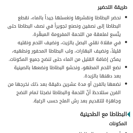
طريقة التحضير
نحضر البطاطا ونقشرها ونغسلها جيداً بالماء، نقطع
البطاطا إلى نصفين ونصنع تجويراً في نصف البطاطا حتى
يتّسع لملعقة من اللحمة المفرومة المبهّرة.
في مقلاة نقلي البصل بالزيت، ونضيف اللحم ونقليه
قليلاً، ونضيف البهارات، ولب البطاطا المحفور ونطهيه،
يمكن إضافة القليل من الماء حتى تنضج جميع المكونات.
نضع اللحم المطهو، ونحشو البطاطا ونضعها بالصينية
بعد دهنها بالزبدة.
نضعها بالفرن أو مدة عشرين دقيقة بعد ذلك نخرجها من
الفرن ستلاحظ أنّ اللحمة والبطاطا نضجتا تمام النضج
وجاهزة للتقديم بعد رش الملح حسب الرغبة.
البطاطا مع الطحينية
المكونات