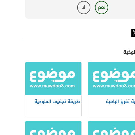
نعم
لا
لوخية
ة تفريز البامية
طريقة تجفيف الملوخية