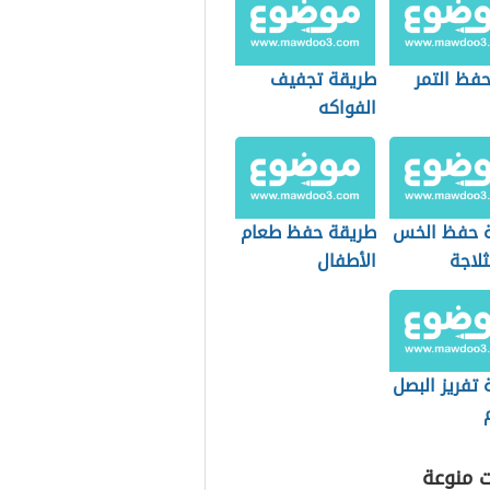
فظ التمر
طريقة تجفيف
الفواكه
 حفظ الخس
طريقة حفظ طعام
لاجة
الأطفال
تفريز البصل
ت منوعة