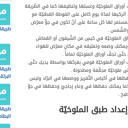
وراق الملوخيّة وغسلها وتنظيفها كما في الطّريقة
، أتركيها لمدّة يومٍ كامل على الفوطة القطنيّة مع
المستمر لها كل ساعة على أنّ تكون في جوٍّ معرّض
طريقة
والشّمس .
 الملوخيّة في كيسٍ من الشّيفون أو القماش
يمكنكِ وضعه وتعليقه في مكانٍ معرّض للهواء
ّى تجفّ أوراق الملوخيّة تماماً .
أوراق الملوخيّة قومي بفركها بواسطة يديكِ حتّى
طريقة
 ملوخيّة مجفّفة ومطحونة .
البرتق
ها في أكياس التّفريز ووضعها في البرّاد وليس
 كما يمكنكِ حفظها في وعاءٍ زجاجيّ وحفظها في جوّ
بخ .
عداد طبق الملوخيّة
طريقة
البط