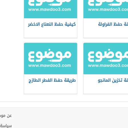
ة حفظ الفراولة
كيفية حفظ النعناع الاخضر
ة تخزين المانجو
طريقة حفظ الفطر الطازج
عن موض
سياسة 