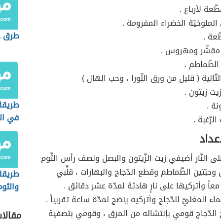
ّعة لأرباع .
الملوخيّة الخضراء المفرومة .
طرق ح
عة .
مقشّر ومهروس .
الطّماطم .
لتّالية ( قليل من ورق اللّورا ، وحب الهال )
يت زيتون .
طريقة
نة .
في الث
لرّغبة .
عداد
لى النّار أضيفي زيت الزّيتون والبصل ونصف رأس الثّوم
حبّتين الطّماطم وقطع الدّجاج والبهارات ، قلِّبي
طريقة 
 معاً وأتركيها على نارٍ هادئة لمدّة عشر دقائق .
والثوم
ء المغليّ للدّجاج وأتركيه ينضج لمدّة ساعة تقريباً .
الدّجاج قومي بإنتشاله من المرق ، وقومي بتصفية
مقالا