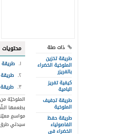
ذات صلة
محتويات
طريقة تخزين
١
طريقة ح
الملوخية الخضراء
بالفريزر
٢
طريقة 
كيفية تفريز
٣
طريقة إ
البامية
الملوخيّة من 
طريقة تجفيف
الملوخية
بطعمها الشّهي
مواسمٍ معيّنة
طريقة حفظ
سيدتي طرق ح
الفاصولياء
الخضراء في