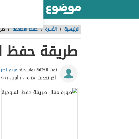
أكبر موقع عربي بالعالم
الرئيسية
/
الأسرة
،
حفظ الأطعمة
/
طري
طريقة حفظ ال
مريم نصرا
تمت الكتابة بواسطة:
آخر تحديث:
٠٥:٤٨ ، ١ أبريل ٢٠٢١