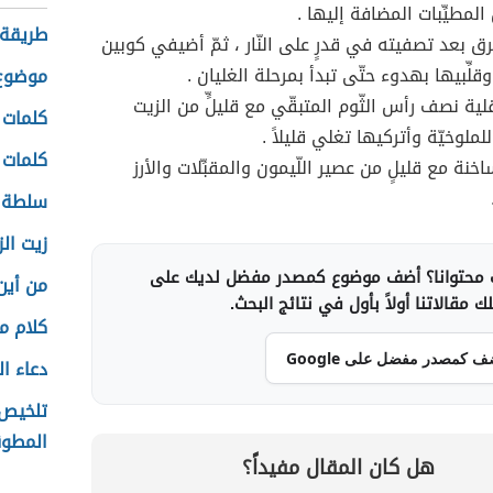
لمطيِّبات المضافة إليها .
طريقة 
 بعد تصفيته في قدرٍ على النّار ، ثمّ أضيفي كوبين
وقلِّبيها بهدوء حتّى تبدأ بمرحلة الغليان .
موضوع 
ية نصف رأس الثّوم المتبقّي مع قليلٍّ من الزيت
كلمات 
ملوخيّة وأتركيها تغلي قليلاً .
كلمات 
اخنة مع قليلٍ من عصير اللّيمون والمقبِّلات والأرز
سلطة ا
زيت ال
محتوانا؟ أضف موضوع كمصدر مفضل لديك على
من أين
 مقالاتنا أولاً بأول في نتائج البحث.
كلام م
ف كمصدر مفضل على Google
دعاء ا
تلخيص 
المطو
هل كان المقال مفيداً؟