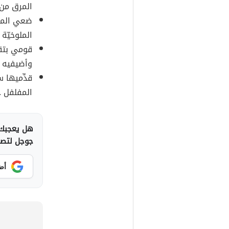
المرق من ا
ضعي المرق
الملوخيّة 
قومي بتقل
وأضيفيه لل
قدِّميها س
المفلفل .
هل يعجبك 
جوجل لتصلك
أض