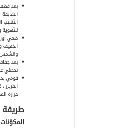
بعد قطف أ
السّابقة 
التّقليب 
للتّهوية 
ضعي أوراق
الخفيف و
والشّمس حت
بعد جفاف 
تحصلي على
قومي بحفظ
الفريزر ،
حرارة المط
طريقة إ
المكوّنات