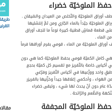
فظ الملوخيّة خضراء
 أوراق الملوخيّة والتّخلص من العيدان والسّيقان .
طريقة
ق الملوخيّة جيّداً بالماء الجّاري ومن ثمَّ إنتشليها
القرنب
ى قطعة قماشٍ قطنية كبيرة نوعاً ما لتجف أوراق
من الماء .
 أوراق الملوخيّة من الماء ، قومي بفرم أوراقها فرماً
نهي كامل الكميّة قومي بحفظ الملوخيّة كما هي دون
 أكياسٍ خاصة بالتّفريز مع تقسيم كل كميّة بحجمٍ
قٍ واحد ووزّعيها في أكياس التّفريز وفرّغي
 الهواء ، وأحكمي إغلاقها جيداً وخزِّنيها بالفريزر
ّة عام دون أنّ يحدث لها شيء ، وتبقى خضراء
كهة والطّعم والرّائحة .
فظ الملوخيّة المجففة
مقالا