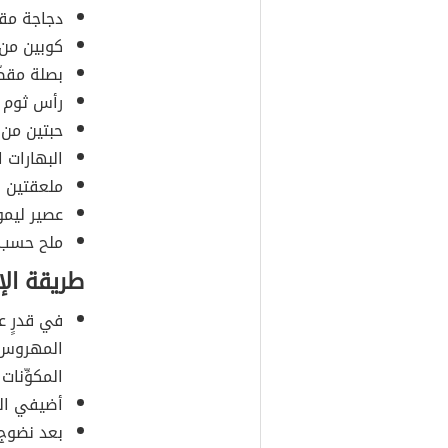
دجاجة مقط
كوبين من 
بصلة مقطّ
رأس ثوم 
حبتين من 
البهارات ا
ملعقتين ز
عصير ليمو
ملح حسب ا
طريقة الإ
في قدرٍ ع
المهروس و
المكوِّنات
أضيفي الما
بعد نضوج 