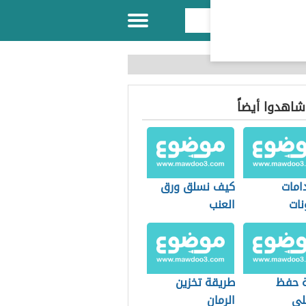
 شاهدوا أيضاً
امات
كيف نسلق ورق
نات
العنب
يوم في
 حفظ
طريقة تخزين
لي
الرمان