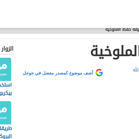
قة حفظ الملوخية
ملوخية
الزوار
لله
أضف موضوع كمصدر مفضل في جوجل
استخد
بيكربو
الصود
الأكل
طريقة
البروك