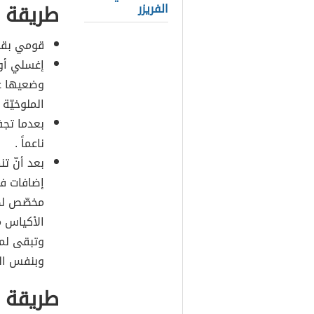
طريقة ح
الفريزر
قومي بقطف
إغسلي أورا
وضعيها عل
الملوخيّة 
بعدما تجف
ناعماً .
بعد أنّ ت
إضافات في
مخصّص لطب
الأكياس من
وتبقى لمد
وبنفس النّ
طريقة ح