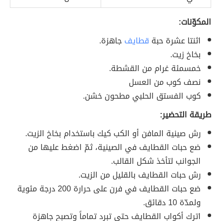
المكوّنات:
اثنتا عشرة حبة
قطايف
جاهزة.
بخاخ زيت.
خمسمئة غرام من القشطة.
نصف كوب من العسل
كوب الفستق الحلبي مطحون خشن.
طريقة التحضير:
رش صينية المافن أو الكب كيك باستخدام بخاخ الزيت.
ضع حبات القطايف في الصينية، ثمّ اضغط عليها من
الجوانب لتأخذ شكل القالب.
رش حبات القطايف بالقليل من الزيت.
ضع حبات القطايف في فرن على حرارة 200 درجة مئوية
ولمدّة 10 دقائق.
اترك أكواب القطايف حتى تبرد تماماً وتصبح جاهزة