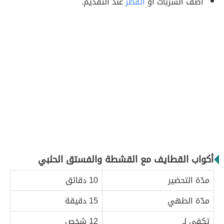
أضف الشربات أو
القطر
عند التقديم.
أكواب القطايف مع القشطة والفستق الحلبي
مدّة التحضير
10 دقائق
مدّة الطهي
15 دقيقة
تكفي لـ
12 شخص