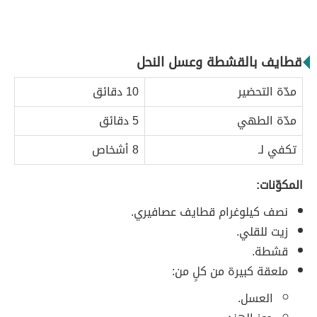
قطايف بالقشطة وعسل النحل
مدّة التحضير
10 دقائق
مدّة الطهي
5 دقائق
تكفي لـ
8 أشخاص
المكوّنات:
نصف كيلوغرام قطايف عصافيري.
زيت للقلي.
قشطة.
ملعقة كبيرة من كلٍ من:
العسل.