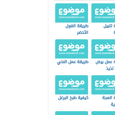
 تتبيل
طريقة الفول
الأخضر
 عمل بيض
طريقة عمل النخي
لذيذ
 العجة
كيفية طبخ البرغل
ية