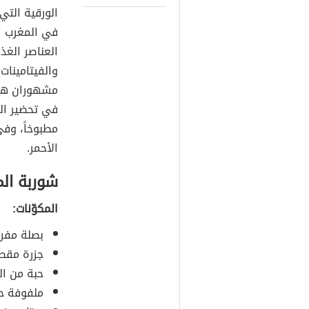
الورقية التي
في المغرب ا
العناصر الغذ
والفيتامينات
مشهوران هما
في تحضير ال
مطبوخاً، وف
الأحمر.
شوربة الم
المكوّنات:
بصلة مفر
جزرة مقط
حبة من ال
ملفوفة حم