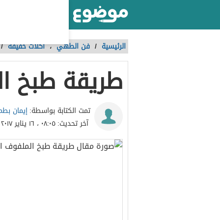
أكبر موقع عربي بالعالم
الرئيسية
/
فن الطهي
،
أكلات خفيفة
/
طريقة طبخ ال
إيمان بطم
تمت الكتابة بواسطة:
آخر تحديث:
٠٨:٠٥ ، ١٦ يناير ٢٠١٧