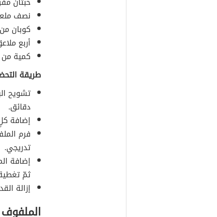
حبتان مفر
نصف ملعقة
كوبان من 
أربع ملاع
كمية من ا
طريقة التحضي
تشويح الب
دقائق.
إضافة كلٍ
فرم الملف
تدريجي.
إضافة الم
ثمّ تغطية
إزالة الق
الملفوف ا