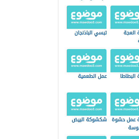
 العجة
تبسي الباذنجان
 البطاطا
عمل الطعمية
 عمل حشوة
شكشوكة البيض
وسة