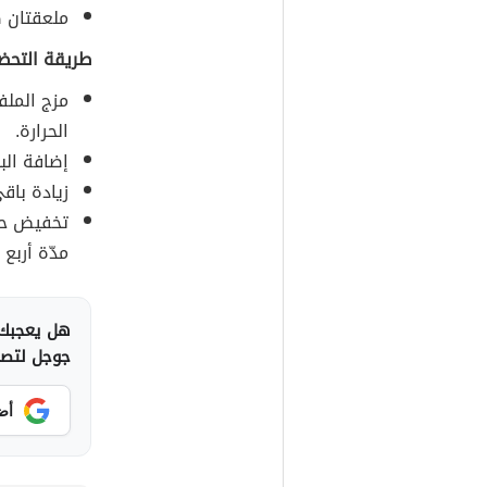
ملعقتان ص
طريقة التحضي
مزج الملف
الحرارة.
إضافة الب
زيادة باقي
تخفيض حرا
مدّة أربع 
هل يعجبك 
جوجل لتصلك
أض