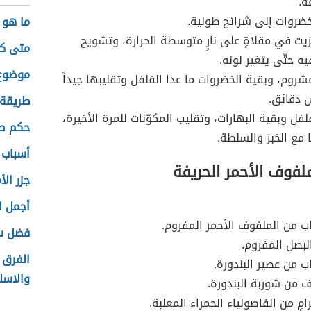
ة.
ضروات إلى شرائح طولية.
ما هو 
يت في مقلاةٍ على نارٍ متوسطة الحرارة، وتشويح
متى كا
ه حتّى يتغير لونه.
موضوع 
شروم، وبقية الخضروات ما عدا الفلفل وتقليبها جيداً
 دقائق.
طريقة 
لفل وبقية البهارات، وتقليب المكوّنات للمرة الأخيرة،
حكم صب
مع الخبز والسلطة.
أسباب 
لفوف الأحمر الحريفة
جزر ال
أجمل ا
اب من الملفوف الأحمر المفروم.
فضل س
بصل المفروم.
الفرق 
اب من عصير البندورة.
والاسل
 من شوربة البندورة.
امٍ من الفاصولياء الحمراء المعلبة.