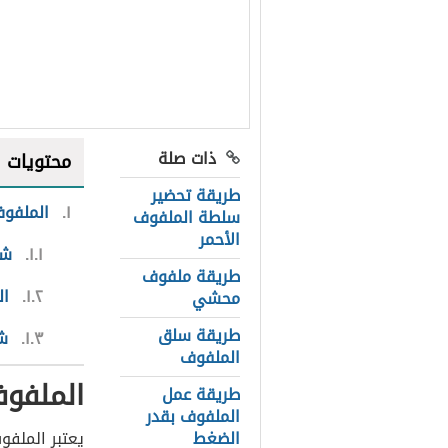
ذات صلة
محتويات
طريقة تحضير
١
الملفوف
سلطة الملفوف
الأحمر
١.١
شو
طريقة ملفوف
١.٢
ال
محشي
طريقة سلق
١.٣
شو
الملفوف
الملفوف
طريقة عمل
الملفوف بقدر
الضغط
يعتبر الملفو