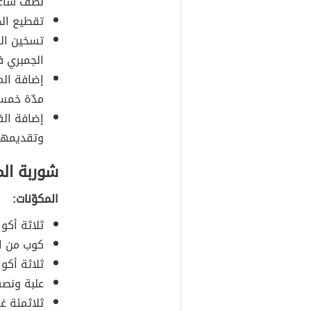
نصف ساع
تقطيع الخ
تسخين الز
الجمبري في
إضافة الم
مدّة خمس
إضافة الف
وتقديمها 
شوربة الم
المكوّنات:
ثلاثة أكو
كوب من ال
ثلاثة أكو
علبة ونصف
ثلاثمئة غر