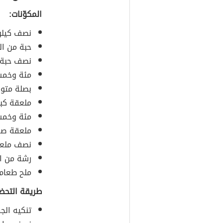
المكوّنات:
نصف كيلو
حبة من ال
نصف حبة م
مئة وخمسو
بصلة متو
ملعقة كبي
مئة وخمسو
ملعقة صغ
نصف ملعق
رشة من ال
ملح طعام.
طريقة التحضي
تنكيه الجم