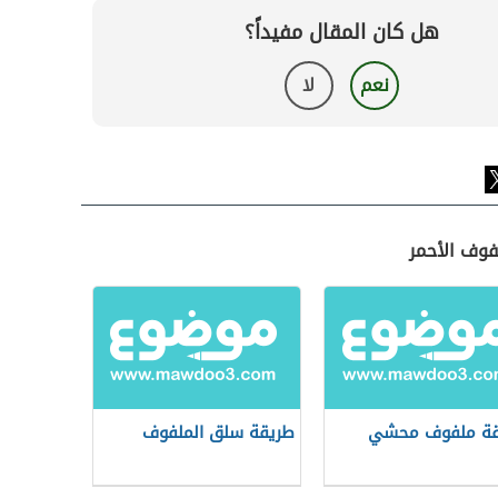
هل كان المقال مفيداً؟
نعم
لا
فوف الأحمر
قة ملفوف محشي
طريقة سلق الملفوف