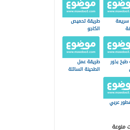
 سريعة
طريقة تحميص
ة
الكاجو
 طبخ بذور
طريقة عمل
الطحينة السائلة
للفلافل
طور عربي
ت منوعة