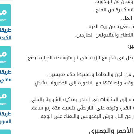
ومتان من البندورة.
 كبيرة من الملح.
الماء.
ق صغيرة من زيت الذرة.
طريقة
لنعناع والبقدونس الطازجين.
الكبدة
ر:
صل في قدرٍ مع الزيت على نارٍ متوسطة الحرارة لبضع
طريقة
 من الجزر والبطاطا وتقليبها مدّة دقيقتين.
مقلي 
وفة، وإضافتها مع البندورة إلى الخضروات بشكلٍ
اء إلى المكوّنات في القدر، وتنكيه الشوربة بالملح،
 القدر، وتركه على النار حتّى يتسبك مدّة ربع ساعة.
طريقة
در عن النار، ورش البقدونس والنعناع على الوجه.
السور
لأحمر والجمبري