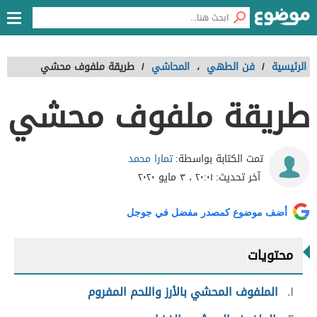
الرئيسية
/
فن الطهي
،
المحاشي
/
طريقة ملفوف محشي
طريقة ملفوف محشي
تمارا محمد
تمت الكتابة بواسطة:
آخر تحديث:
٢٠:٠١ ، ٣ مايو ٢٠٢٠
أضف موضوع كمصدر مفضل في جوجل
محتويات
١
الملفوف المحشي بالأرز واللحم المفروم