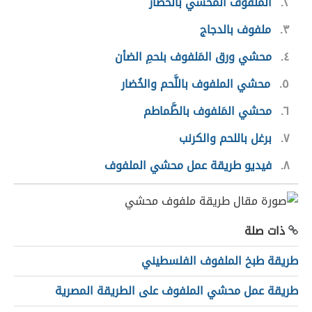
٢
الملفوف المحشي بالخضار
٣
ملفوف بالدجاج
٤
محشي ورق المَلفوف بلحمِ الضأن
٥
محشي الملفوف باللَّحم والخُضار
٦
محشي المَلفوف بالطَّماطم
٧
برغل باللحم والكرنب
٨
فيديو طريقة عمل محشي الملفوف
ذات صلة
طريقة طبخ الملفوف الفلسطيني
طريقة عمل محشي الملفوف على الطريقة المصرية