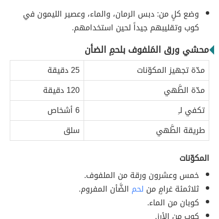
وضع كلٍ من: دبس الرمان، والماء، وعصير الليمون في
كوب وتقليبهم جيداً لحين استخدامهم.
محشي ورق المَلفوف بلحمِ الضأن
مدّة تجهيز المكوّنات
25 دقيقة
مدّة الطَّهي
120 دقيقة
تكفي لـِ
6 أشخاص
طريقة الطَّهي
سلق
المكوّنات
خمس وعشرون ورقة من الملفوف.
ثلاثمئة غرامٍ من
لحم
الضَّأن المفروم.
كوبان من الماء.
كوب من الأرز.