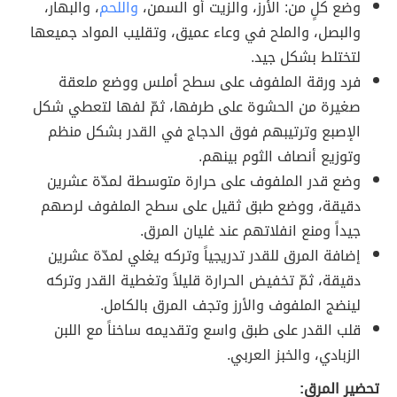
وضع كلٍ من: الأرز، والزيت أو السمن،
واللحم
، والبهار،
والبصل، والملح في وعاء عميق، وتقليب المواد جميعها
لتختلط بشكل جيد.
فرد ورقة الملفوف على سطح أملس ووضع ملعقة
صغيرة من الحشوة على طرفها، ثمّ لفها لتعطي شكل
الإصبع وترتيبهم فوق الدجاج في القدر بشكل منظم
وتوزيع أنصاف الثوم بينهم.
وضع قدر الملفوف على حرارة متوسطة لمدّة عشرين
دقيقة، ووضع طبق ثقيل على سطح الملفوف لرصهم
جيداً ومنع انفلاتهم عند غليان المرق.
إضافة المرق للقدر تدريجياً وتركه يغلي لمدّة عشرين
دقيقة، ثمّ تخفيض الحرارة قليلاً وتغطية القدر وتركه
لينضج الملفوف والأرز وتجف المرق بالكامل.
قلب القدر على طبق واسع وتقديمه ساخناً مع اللبن
الزبادي، والخبز العربي.
تحضير المرق: