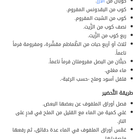
كوبان من
الأرز
.
كوب من البقدونس المفروم.
كوب من الشبت المفروم.
نصف كوب من الزَّيت.
ربع كوب من الزَّيت.
ثلاث أو أربع حبات من الطَّماطم مقشّرة، ومفرومة فرماً
ناعماً.
حبتَّان من البصل مفرومتان فرماً ناعماً.
ماء مغلي.
فلفل أسود وملح -حسب الرغبة-.
طريقة التَّحضير
فصل أوراق الملفوف عن بعضها البعض.
غلي كمية من الماء مع القليل من الملح في قدرٍ على
النار.
غمْس أوراق الملفوف في الماء عدة دقائق، ثم رفعها
وتصفيتها.