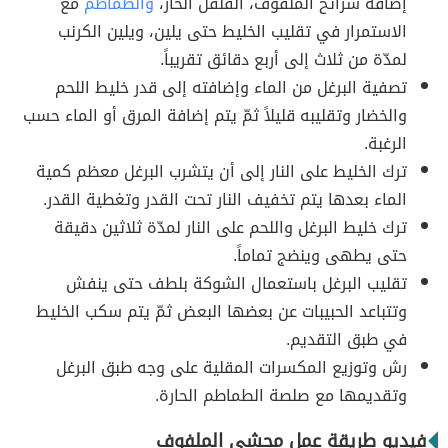
إضافة شرائح الملفوف، الفلفل الحار،
والطماطم
مع
الاستمرار في تقليب الخليط حتى يلين، ويلين الكرنب
لمدّة من ثلاث إلى أربع دقائق تقريباً.
تصفية البرغل من الماء وإضافته إلى قدر خليط اللحم
والخضار وتقليبه قليلاً ثمّ يتم إضافة المرق أو الماء حسب
الرغبة.
ترك الخليط على النار إلى أن يتشرب البرغل معظم كمية
الماء بعدها يتم تخفيف النار تحت القدر وتغطية القدر.
ترك خليط البرغل واللحم على النار لمدّة ثلاثين دقيقة
حتى يطهى وينضج تماماً.
تقليب البرغل باستعمال الشوكة بلطف حتى ينفش
وتتباعد الحبيبات عن بعضها البعض ثمّ يتم سكب الخليط
في طبق التقديم.
رش وتوزيع المكسرات المقلية على وجه طبق البرغل
وتقديمها مع صلصة الطماطم الحارة.
فيديو طريقة عمل محشي الملفوف