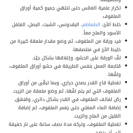
تكرار علمية الغمْس حتى تنتهي جميع كمية أوراق
الملفوف.
خلط الأرز،
الطماطم
، البقدونس، الشبت، البصل، الفلفل
الأسود والملح معاً.
فرد ورقة من الملفوف، ثم وضع مقدار ملعقة كبيرة من
خليط الأرز في منتصفها.
لفّ الورقة على الحشو، وإغلاقها بشكل جيّد.
مُتابعة العمل بنفس الطريقة في حشو أوراق الملفوف،
ولفّها.
تغطية قاع القدر بصحنٍ حراري، وبما تبقّى من أوراق
الملفوف التي لم يتم لفّها، ثم وضع ملعقة من الزيت.
رصّ لفائف الملفوف في القدر بشكل دائري، ومُنسّق.
إضافة الماء المغلي حتى يَغمر الملفوف، ثم إضافة
القليل من الملح والزيت.
تغطية الملفوف، وتركه مدة نصف ساعة على نار خفيفة
إلى أن ينضج.