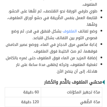
الملفوف.
طوي طرفي الورقة نحو المُنتصف، ثم لفّها على الحشو.
مُتابعة العمل بنفس الطَّريقة في حشو أوراق الملفوف،
ولفّها.
وضع لفائف
الملفوف
بشكل مُنسّق في قدر، ثم وضع
فصوص الثوم بين اللفائف بشكل مُتباعد.
إذابة مكعبي مرق الدجاج في الماء، ووضع عصير الحامض
فوقهما، ثم صبّ الخليط فوق الملفوف.
إضافة المزيد من الماء فوق الملفوف حتى غمرِه بالكامل.
تغطية الملفوف، وتركه يُطهى مدة ساعة على نار
هادئة، إلى أن ينضج الأرز.
محشي الملفوف باللَّحم والخُضار
مدّة تجهيز المكوّنات
60 دقيقة
مدّة الطَّهي
120 دقيقة