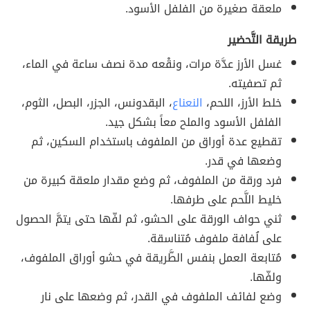
ملعقة صغيرة من الفلفل الأسود.
طريقة التَّحضير
غسل الأرز عدَّة مرات، ونقْعه مدة نصف ساعة في الماء،
ثم تصفيته.
خلط الأرز، اللحم،
النعناع
، البقدونس، الجزر، البصل، الثوم،
الفلفل الأسود والملح معاً بشكل جيد.
تقطيع عدة أوراق من الملفوف باستخدام السكين، ثم
وضعها في قدر.
فرد ورقة من الملفوف، ثم وضع مقدار ملعقة كبيرة من
خليط اللَّحم على طرفها.
ثني حواف الورقة على الحشو، ثم لفّها حتى يتمَّ الحصول
على لُفافة ملفوف مُتناسقة.
مُتابعة العمل بنفس الطَّريقة في حشو أوراق الملفوف،
ولفّها.
وضع لفائف الملفوف في القدر، ثم وضعها على نار