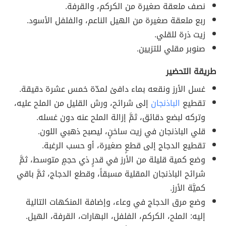
نصف ملعقة صغيرة من الكركم، والقرفة.
ربع ملعقة صغيرة من الهيل الناعم، والفلفل الأسود.
زيت ذرة للقلي.
صنوبر مقلي للتزيين.
طريقة التحضير
غسل الأرز ونقعه بماء دافئ لمدّة خمس عشرة دقيقة.
تقطيع
الباذنجان
إلى شرائح، ورش القليل من الملح عليه،
وتركه لبضع دقائق، ثمَّ إزالة الملح عنه دون غسله.
قلي الباذنجان في زيت ساخنٍ، ليصبح ذهبي اللون.
تقطيع الدجاج إلى قطعٍ صغيرة، أو حسب الرغبة.
وضع كمية قليلة من الأرز في قدرٍ ذي حجمٍ متوسط، ثمَّ
شرائح الباذنجان المقلية مسبقاً، وقطع الدجاج، ثمَّ باقي
كميَّة الأرز.
وضع مرق الدجاج في وعاء، وإضافة المنكهات التالية
إليه: الملح، الكركم، الفلفل، البهارات، القرفة، الهيل.