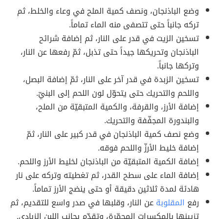
وضع الباذنجان، ونصف كمية الملح في وعاء والخلط، ثم
تركه جانباً حتى تتصفى منه الماء تماماً.
تسخين الزيت في قدر على النار، ثم إضافة شرائح
الباذنجان وتحريكها جيداً حتى تذبل، ثمّ رفعها عن النار،
وتركها جانباً.
تسخين الزبدة في قدر آخر على النار، ثمّ إضافة البصل،
واللحم والتحريك حتى يتحوّل لون اللحم إلى البنيّ.
إضافة الأرز، والقرفة، والكمية المتبقيّة من الملح،
والبندورة المجفّفة والتحريك.
وضع نصف كمية الباذنجان في قدر كبير على النار، ثمّ
إضافة خليط الأرزّ واللحم فوقه.
إضافة الكمية المتبقيّة من الباذنجان لخليط الأرز واللحم.
إضافة الماء على سطح القدر، ثم تغطيته وتركه على نار
هادئة لمدة ثلاثين دقيقة أو حتى ينضج الأرز تماماً.
رفع
المقلوبة
عن النار، وقلبها في صدر واسع للتقديم، ثم
تزيينها بالمكسرات المحمّرة، وتقدّم بجانب اللبن الزبادي.