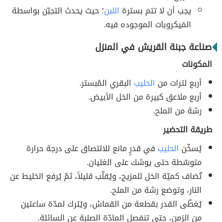
يجب أن لا تتم بسترة
اللبن
؛ حيث يحدث التجبّن بواسطة
المَيكروبات الموجوده فيه.
صناعة جبنة القريش في المنزل
المكونات
أربع لترات من
الحليب
البقري المُبستر.
أربع ملاعق كبيرة من الخل الأبيض.
رشة من الملح.
طريقة التحضير
يُسخّن
الحليب
في قدرٍ مانع للالتصاق على درجة حرارة
متوسّطة حتى يوشك على الغليان.
تُضاف كميّة الخل للمزيج، ويُقلّب قليلاً، ثمّ يُرفع الخليط عن
النار، وتوضع رشة من الملح.
يُغطّى القدر بقطعة من القماش، ويُترك لمدّة ساعتين
من الزمن، حتى تنفصل المادّة الصلبة عن السائلة.