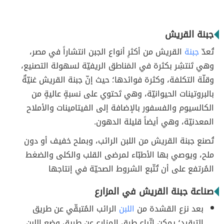
جبنة القريش
تُعدّ
جبنة
القريش من أكثرِ أنواع الجبن انتشاراً في مصر،
وهي تَنتشِر بكثرة في المَناطق الريفيّة لسهولة التصنيع،
وقلّة التكلفة، وكثرة فوائدها؛ حيث إنّ جبنة القريش غنيّةٌ
بالبروتينات الحيوانيّة، وهي تَحتوي على نسبةٍ عاليةٍ من
الكالسيوم والفسفور بالإضافة إلى الفيتامينات والأملاح
المعدنيّة، وهي أيضاً قليلة الدهون.
تُصنع جبنة القريش من اللبن الرائب، وبملح خفيف أو دون
ملح، ويوصي بها الأطبّاء لمرضى القلب والكلى والضغط
المُرتفع على أن تُتّبع الشروط الصحيّة في إنتاجها
صناعة جبنة القريش في المزارع
بعد نزع القشدة من
اللبن
الرائب المُتبقّي عن طريق
الترقيد؛ يمكن اتّباع طرق المزارع عن طريق وضع اللبن