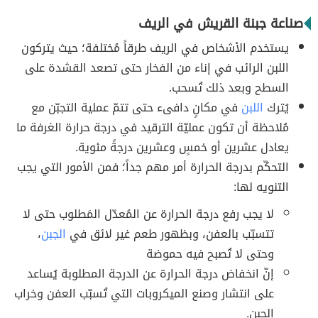
صناعة جبنة القريش في الريف
يستخدم الأشخاص في الريف طرقاً مُختلفة؛ حيث يتركون
اللبن الرائب في إناء من الفخار حتى تصعد القشدة على
السطح وبعد ذلك تُسحب.
يُترك
اللبن
في مكانٍ دافىء حتى تتمّ عملية التجبّن مع
مُلاحظة أن تكون عمليّة الترقيد في درجة حرارة الغرفة ما
يعادل عشرين أو خمسٍ وعشرين درجةً مئوية.
التحكّم بدرجة الحرارة أمر مهم جداً؛ فمن الأمور التي يجب
التنويه لها:
لا يجب رفع درجة الحرارة عن المُعدّل المَطلوب حتى لا
تتسبّب بالعفن، وبظهور طعم غير لائق في
الجبن
،
وحتى لا تُصبح فيه حموضة
إنّ انخفاض درجة الحرارة عن الدرجة المطلوبة يُساعد
على انتشار وصنع الميكروبات التي تُسبّب العفن وخراب
الجبن.