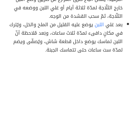
خارج الثلّاجة لمدّة ثلاثة أيام أو غلي اللبن ووضعه في
الثلّاجة، ثمّ سحب القشدة من الوجه.
بعد غلي
اللبن
يوضع عليه القليل من الملح والخل، ويُترك
في مكانٍ دافىء لمدّة ثلاث ساعات، وبَعد مُلاحظة أنّ
اللبن تماسك يوضع داخل قطعة شاش، ويُصفّى ويضم
لمدّة ست ساعات حتى تتماسك الجبنة.