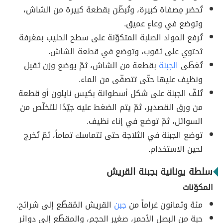
تُحضر مِصفاة كبيرة، وتُبطّن بقطعة كبيرة من الشاش،
وتوضع في وعاءٍ عميق.
تُرفع المواد الصلبة المتكوّنة على سطح الحليب بمغرفة
تَحتوي على ثقوب، وتوضع في قطعة الشاش.
تُغطّى
الجبنة
بقطعة من الشاش، ثمّ يوضع وزن ثقيل
ونظيف عليها حتّى تتصفّى من الماء.
تُلفّ الجبنة على شكل أسطوانة بكيس نايلون أو قطعة
من ورق القصدير، ثمّ يتم الضغط عليه جيّدًا للتخلّص من
السوائل، ثمّ توضع في إناء نظيف.
توضع الجبنة في الثلاجة حتى تتماسك تماماً، ثمّ تُخرج
لحين الاستخدام.
سلطة يونانية بجبنة القريش
المكوّنات
مئة وثمانون غراماً من
جبن
القريش المُقطّع إلى شرائح.
حبة من البصل الأحمر، صغير الحجم، والمقطّع إلى دوائر