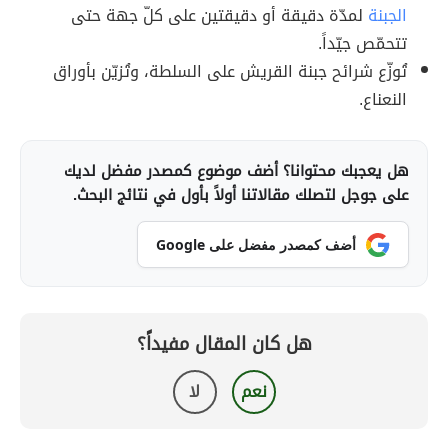
الجبنة
لمدّة دقيقة أو دقيقتين على كلّ جهة حتى
تتحمّص جيّداً.
تُوزّع شرائح جبنة القريش على السلطة، وتُزيّن بأوراق
النعناع.
هل يعجبك محتوانا؟ أضف موضوع كمصدر مفضل لديك
على جوجل لتصلك مقالاتنا أولاً بأول في نتائج البحث.
أضف كمصدر مفضل على Google
هل كان المقال مفيداً؟
نعم
لا