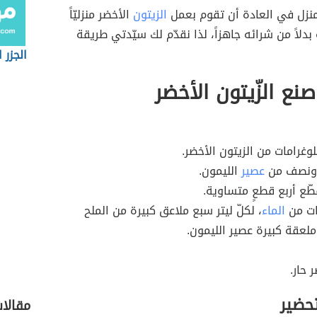
لمنزل في العادة أن تقوم بعمل
الزيتون
الأخضر منزليّاً
لاً من شرائه جاهزاً، لذا نقدّم لك سيّدتي طريقة
الجزر 
نع الزّيتون الأخضر
غرامات من الزيتون الأخضر.
 ونصف من
عصير
الليمون.
ّع أربع قطعٍ متساوية.
رات من
الماء
، لكلّ ليتر سبع ملاعق كبيرة من الملح
لعقة كبيرة عصير الليمون.
 حار.
تحضير
مقالا