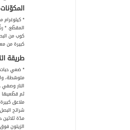
المكوّنات
* كيلوغرام من
المقطّع. * ر
كوب من البص
كبيرة من مع
طريقة ال
* ضعي حبات ا
متوسّطة، واغ
النار وصفي حب
ثم قطّعيها إ
ملاعق كبيرة
شرائح البصل
مدّة ثلاثين 
الزيتون فوق