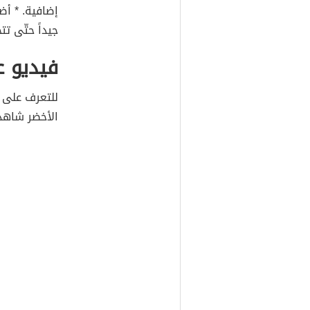
إضافية. * أض
جيداً حتّى ت
فيديو ع
للتعرف على 
الأخضر شاهد 