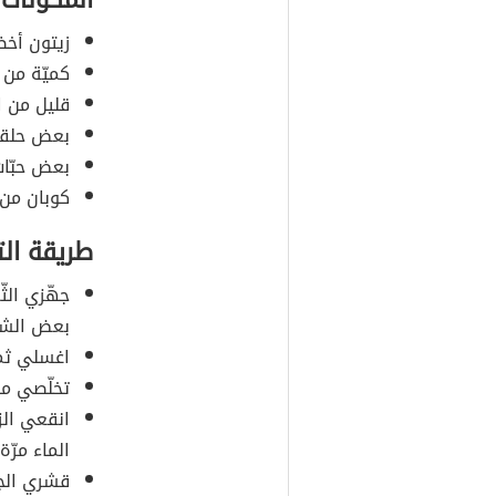
المكوّنات
زيتون أخضر
كميّة من 
قليل من ال
بعض حلقات
بعض حبّات 
كوبان من 
طريقة ال
جهّزي الث
بعض الشيء
اغسلي ثمار
تخلّصي من
انقعي الزي
الماء مرّة
قشري الجز