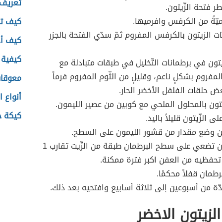
تعريف 
 فتحة الزّيتون.
ّةً من الكرفس وافرميها.
كيف تك
ت الزيتون بالكرفس المفروم ثمّ سدّي الفتحة بالجزر
كيف أ
كيفية ص
تون في برطمانات التّخليل في طبقات متبادلة مع
مفروم بشكلٍ ناعم، وقليلٍ من الثّوم المفروم فرماً
معوقات
عض حلقات الفلفل الأخضر الحار.
أنواع 
تون بالمحلول الملحي مع كوبين من عصير الليمون.
كيكة جو
الزّيتون قليلاً باليد.
 وضع مقدار من قشور الليمون على السطح.
بإمكانك أن تضعي على سطح البرطمان طبقة من الزّيت تقارب 1
حفظيه من العفن اكبر فترة ممكنة.
طمان قفلاً محكمًا.
دّة من أسبوعين إلى ثلاثة أسابيع وافتحيه بعد ذلك.
لزيتون الاخضر