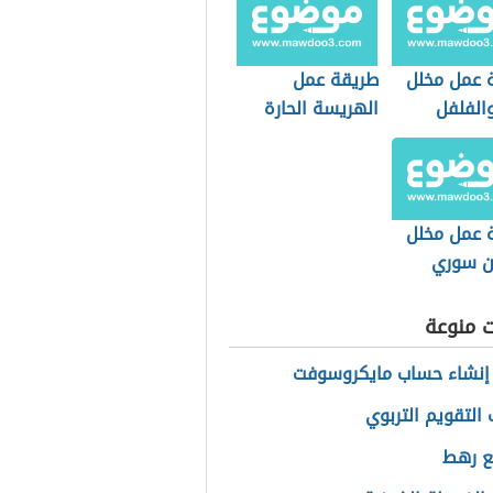
 عمل مخلل
طريقة عمل
والفلفل
الهريسة الحارة
المصرية
 عمل مخلل
ان سوري
ت منوعة
إنشاء حساب مايكروسوفت
 التقويم التربوي
ع رهط