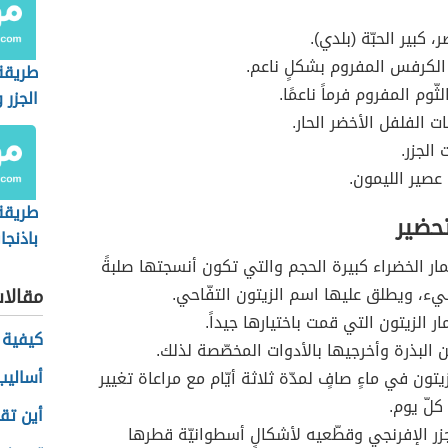
، كبير الحبّة (بلدي).
الكرفس المفروم بشكلٍ ناعم.
طريقة
ثّوم المفروم فرماً ناعمًا.
الجزر 
 الفلفل الأخضر الحار.
الجزر.
عصير الليمون.
طريقة
تحضير
باذنج
ّمار الخضراء كبيرة الحجم والتي تكون أنسجتها صلبةً
، ويطلق عليها اسم الزيتون التفّاحي.
مقالا
 الزيتون التي قمت باختيارها جيداً.
كيفية 
 البذرة وأخرجيها بالأدوات المخصّصة لذلك.
أساليب
تون في ماءٍ صافٍ لمدّة ثلاثة أيّام مع مراعاة تغيير
 كلّ يوم.
أين تق
ر الإفرنجي وقطّعيه لأشكالٍ أسطوانيّة قطرها