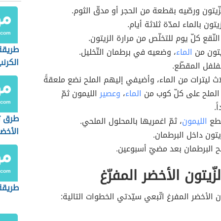
ّيتون ورصّيه بقطعة من الحجر أو مدقّ الثوم.
تون بالماء لمدّة ثلاثة أيام.
النّقع كلّ يوم للتخلّص من مرارة الزيتون.
طريقة
يتون من
الماء
، وضعيه في برطمان التّخليل.
الكرنب
لفل المقطّع.
ث ليترات من الماء، وأضيفي إليهم الملح نضع ملعقةً
الملح على كلّ كوب من
الماء
،
وعصير
الليمون ثمّ
ً.
طرق تخ
طع
الليمون
، ثمّ اغمريها بالمحلول الملحي.
الأخضر
يتون داخل البرطمان.
 البرطمان بعد مضيّ أسبوعين.
زّيتون الأخضر المفرّغ
طريقة
ون الأخضر المفرغ اتّبعي سيّدتي الخطوات التالية: