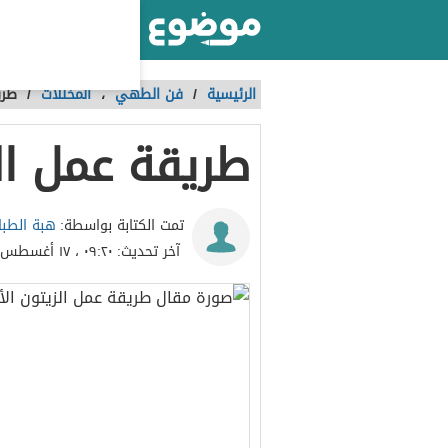
أكبر موقع عربي بالعالم
الرئيسية
/
فن الطهي
،
المخللات
/
طري
طريقة عمل ال
هبة الطبا
تمت الكتابة بواسطة:
آخر تحديث:
٠٩:٢٠ ، ١٧ أغسطس ٢٠١٧