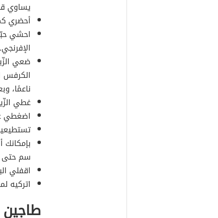
يساوي قطر
أحضري كمي
احشي حبّا
الإفرنجي.
ضعي الزّي
الكرفس ال
ناعمًا، وب
غطي الزّي
اضغطي على 
تستطيعين
سم حتى ت
اقفلي البر
اتركيه لم
طاجين ا