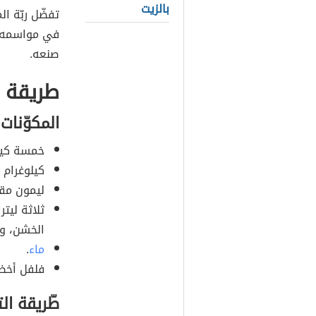
بالزيت
تفضّل ربّة ا
في مواسمه بد
صنعه.
طريقة ص
المكوّنات
خمسة كيلو
كيلوغرام
ليمون مقط
ثلاثة ليت
الخشن، وم
ماء
.
فلفل أخضر
طّريقة ال