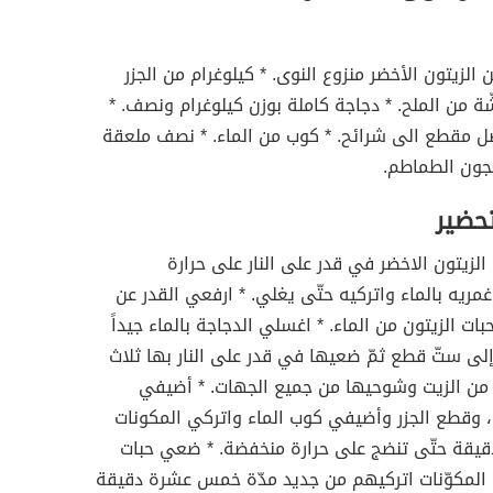
 الزيتون الأخضر منزوع النوى. * كيلوغرام من الجزر
شّة من الملح. * دجاجة كاملة بوزن كيلوغرام ونصف. *
ل مقطع الى شرائح. * كوب من الماء. * نصف ملعقة
جون الطماطم.
تحضير
لزيتون الاخضر في قدر على النار على حرارة
مريه بالماء واتركيه حتّى يغلي. * ارفعي القدر عن
ات الزيتون من الماء. * اغسلي الدجاجة بالماء جيداً
لى ستّ قطع ثمّ ضعيها في قدر على النار بها ثلاث
 من الزيت وشوحيها من جميع الجهات. * أضيفي
، وقطع الجزر وأضيفي كوب الماء واتركي المكونات
دقيقة حتّى تنضج على حرارة منخفضة. * ضعي حبات
 المكوّنات اتركيهم من جديد مدّة خمس عشرة دقيقة