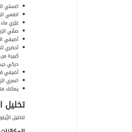
اغسلي الز
انقعي الزي
غيّري ماء 
صفّي الز
أضيفي الف
أحضري ثلا
كبيرة من 
حركي جيدا
أضيفي ق
اغمري الز
يمكنك فتح
تخليل ال
لتخليل الزّيت