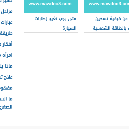
تشيز ك
مراحل 
عن كيفية تسخين
متى يجب تغيير إطارات
عبارات 
ء بالطاقة الشمسية
السيارة
طريقة 
أفكار 
امرأه م
ماذا ي
علاج ت
مفهوم 
ما الس
الصغر