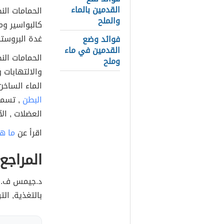
القدمين بالماء
الحمامات ال
والملح
كالبواسير وم
غدة البروستا
فوائد وضع
القدمين في ماء
الحمامات الن
وملح
والالتهابات 
الماء الساخ
البطن
, تسمم
العضلات , الآ
اقرأ عن
ما ه
المراجع
بالتغذية, ال