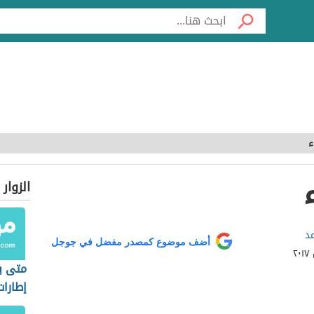
ء
الزوار
د
أضف موضوع كمصدر مفضل في جوجل
متى ي
إطارات