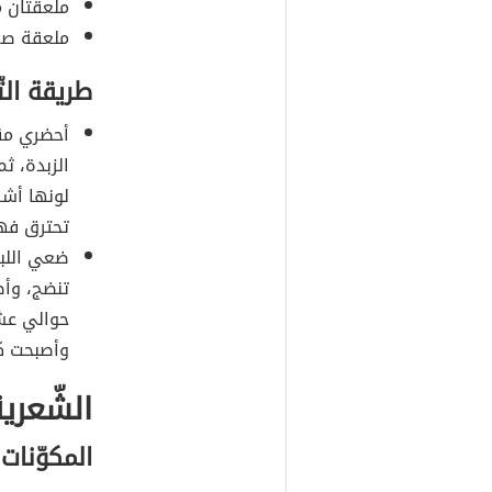
ملعقتان م
ملعقة صغ
طريقة الت
أحضري مق
الزبدة، ث
لونها أشقر
تحترق فهي
ضعي اللبن
تنضج، وأض
حوالي عشر
وأصبحت ك
الشّعري
المكوّنات