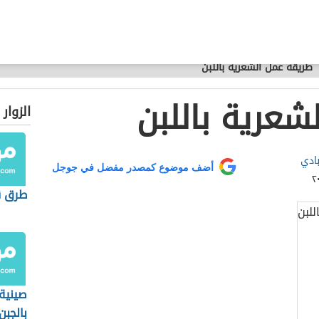
طريقة عمل الشعرية باللبن
شعرية باللبن
الزوار
بادي
أضف موضوع كمصدر مفضل في جوجل
طرق ق
صينية
بالجبن