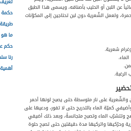
تعريف 
ائياً عن اللبن أو الحليب بأصنافه، ويسمى هذا الطبق
حكمة 
حمرة، ولعمل الشّعرية دون لبن تحتاجين إلى المكوّنات
طريقة 
ما هو 
حكم عن
غرام شعرية.
رنا سلط
الماء.
ن.
أهمية 
الرغبة.
تحضير
الشّعرية على نار متوسطة حتى يصبح لونها أحمر
أضيفي كميّة الماء بالتدريج حتى لا تفور، ودعيها على
ضج وتتشرّب الماء وتصبح متجانسةً، وبعد ذلك أضيفي
ية وحرّكيها واتركيها مدة دقيقتين حتى تصبح حلوة