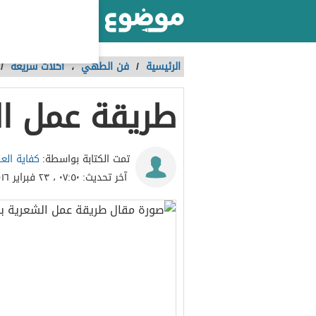
أكبر موقع عربي بالعالم
الرئيسية
/
فن الطهي
،
أكلات سريعة
/
طريقة عمل ال
كفاية الع
تمت الكتابة بواسطة:
آخر تحديث:
٠٧:٥٠ ، ٢٣ فبراير ٢٠١٦