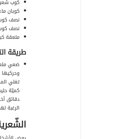
كوب شعري
كوبان ماء
نصف كوب 
نصف كوب
ملعقة كبي
طريقة ال
ضعي ملعقة
وحركيها ح
تغلي الم
كميّة حلي
دقائق أخر
الرغبة له
الشّعري
بعض الأشخاص 