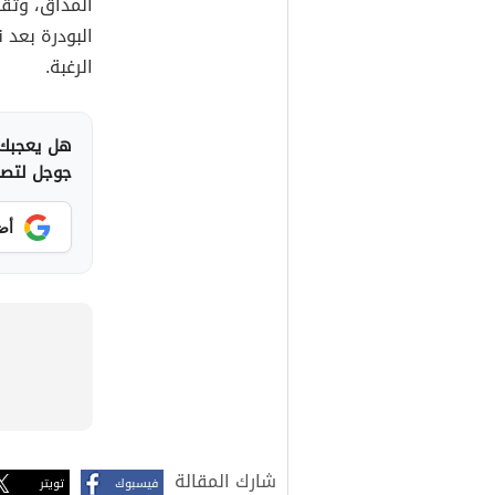
المذاق، وتُق
البودرة بعد 
الرغبة.
هل يعجبك 
جوجل لتصلك
أض
شارك المقالة
فيسبوك
تويتر