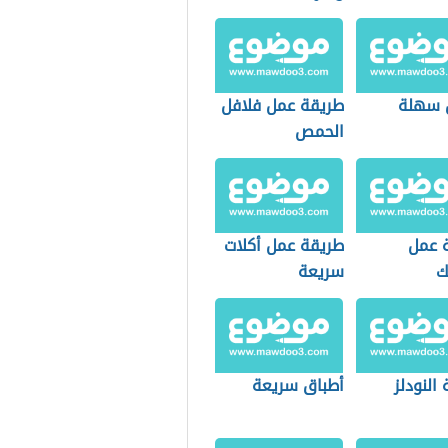
 سهلة
طريقة عمل فلافل
الحمص
 عمل
طريقة عمل أكلات
ك
سريعة
النودلز
أطباق سريعة