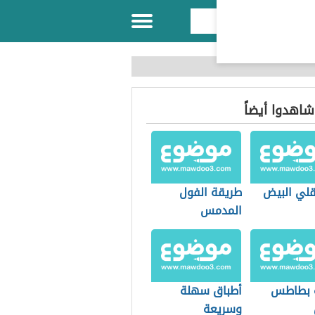
 شاهدوا أيضاً
لي البيض
طريقة الفول
المدمس
 بطاطس
أطباق سهلة
وسريعة