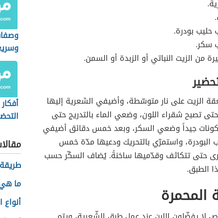
ة.
.
حليب بودرة.
وصفات
 سكر.
وسريع
رة من الزيت النباتي أو الزبدة أو السمن.
تحضير
 الزيت على نار متوسّطة، وأضيفي الشعرية إليها
أفكار
تى تصبح شقراء اللون، وضعي الماء بالتدريج حتى
التحضي
كونات جيداً وضعي السكر، وبعد خمس دقائق أضيفي
ب البودرة، واستمرّي بالتحريك ودعيها مدّة خمس
مقالا
ى حتى تتكاثف وقدّميها ساخنةً. يُضاف السكّر حسب
طريقة 
ذا الطبق.
ما هي 
ة المحمرة
أنواع 
لا يفضّلون اللبن عند عمل طبق الشّعرية، ويتم