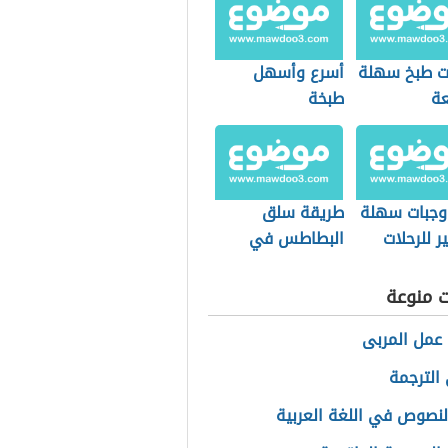
 طبخ سهلة
أسرع وأسهل
ة
طبخة
 وجبات سهلة
طريقة سلق
ر للرحلات
البطاطس في
الميكرويف
ت منوعة
عمل المربى
الترجمة
النصوص في اللغة العربية