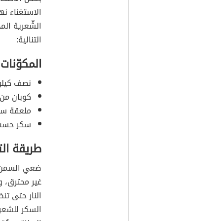
الاستغناء نه
الشّعرية الم
التنالية:
المكوّنات
نصف كيلو
كوبان من 
ملعقة سم
سكر حسب 
طريقة ال
ضعي السمن و
غير محترق، و
النار حتى تن
السكر للشعر