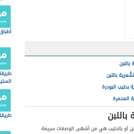
أطباق
 باللبن
طريقة
لشّعرية باللبن
الستي
ة بحليب البودرة
ة المحمرة
 باللبن
طريقة 
للبن أو بالحليب هي من أشهى الوصفات سريعة