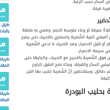
ن السكّر حسب الرغبة.
يرة قرفة.
ّحضير
طرق ع
لاةً عميقة أو وعاء متوسط الحجم، وضعي به ملعقة
بالباذ
م أضيفي كمية الشّعرية واستمري بالتحريك حتى يصبح
 أو قليل الاحمرار، وعند التحريك لا تدعي الشّعرية
 سريعة الاحمرار.
 فوق الشّعرية بالتدريج مع التحريك، واتركيها حتى
طريقة
يفي السكر والقرفة، ومدّة نضج الطبق تتراوح
المقل
 دقائق، وستلاحظين أنّ الشّعرية تشرب بها اللبن
ثيفة.
ة بحليب البودرة
طريقة
البط