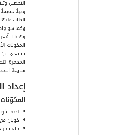
التحضير، وتن
وجبةً خفيفةً
الطلب عليها خ
وكما هو واض
وهما الشّعري
المكونات ال
نستغني عن ال
المحمرة. لتح
سريعة التحضي
إعداد ال
المكوّنات
نصف كوب 
كوبان من 
ملعقة زبد