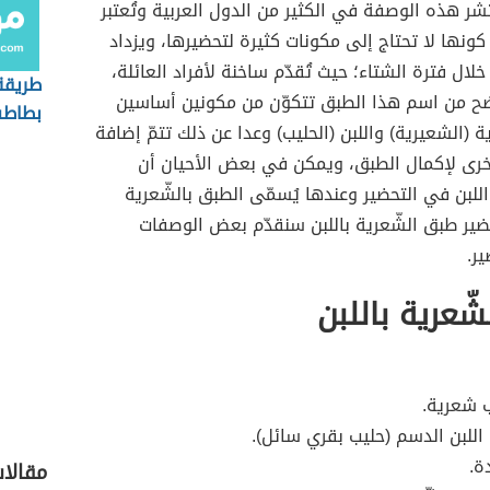
تشر هذه الوصفة في الكثير من الدول العربية وتُعتبر
 كونها لا تحتاج إلى مكونات كثيرة لتحضيرها، ويزداد
لال فترة الشتاء؛ حيث تُقدّم ساخنة لأفراد العائلة،
طريقة
ح من اسم هذا الطبق تتكوّن من مكونين أساسين
بطاطس
ة (الشعيرية) واللبن (الحليب) وعدا عن ذلك تتمّ إضافة
أخرى لإكمال الطبق، ويمكن في بعض الأحيان أن
لبن في التحضير وعندها يُسمّى الطبق بالشّعرية
ضير طبق الشّعرية باللبن سنقدّم بعض الوصفات
ر.
شّعرية باللبن
شعرية.
اللبن الدسم (حليب بقري سائل).
ة.
مقالا