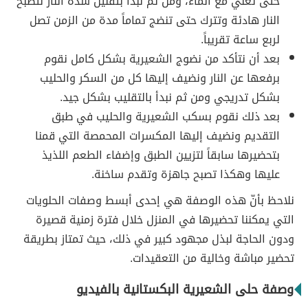
حتى تغلي مع الماء، ومن ثم نبدأ بتقليل شدة النار لتصبح
النار هادئة وتترك حتى تنضج تماماً مدة من الزمن تصل
لربع ساعة تقريباً.
بعد أن نتأكد من نضوج الشعيرية بشكل كامل نقوم
برفعها عن النار ونضيف إليها كل من السكر والحليب
بشكل تدريجي ومن ثم نبدأ بالتقليب بشكل جيد.
بعد ذلك نقوم بسكب الشعيرية والحليب في طبق
التقديم ونضيف إليها المكسرات المحمصة التي قمنا
بتحضيرها سابقاً لتزيين الطبق وإضفاء الطعم اللذيذ
عليها وهكذا تصبح جاهزة وتقدم ساخنة.
نلاحظ بأنّ هذه الوصفة هي إحدى أبسط وصفات الحلويات
التي يمكننا تحضيرها في المنزل خلال فترة زمنية قصيرة
ودون الحاجة لبذل مجهود كبير في ذلك، حيث تمتاز بطريقة
تحضير مباشة وخالية من التعقيدات.
وصفة حلى الشعيرية البكستانية بالفيديو