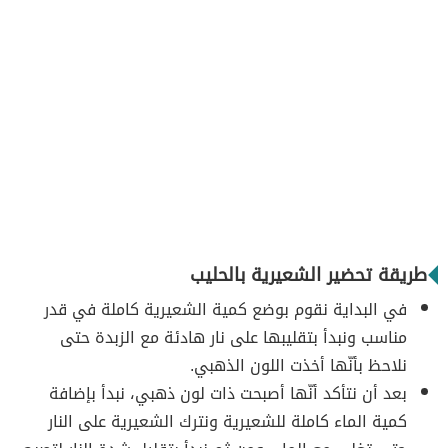
طريقة تحضير الشعيرية بالحليب
في البداية نقوم بوضع كمية الشعيرية كاملة في قدر
مناسب ونبدأ بتقليبها على نار هادئة مع الزبدة حتى
نلاحظ بأنّها أخذت اللون الذهبي.
بعد أن نتأكد أنّها أصبحت ذات لون ذهبي، نبدأ بإضافة
كمية الماء كاملة للشعيرية ونترك الشعيرية على النار