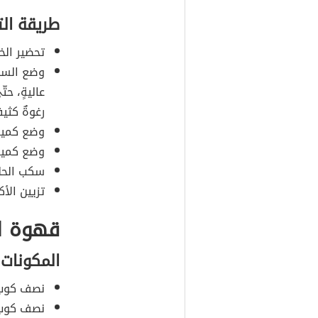
طريقة ال
تحضير الخ
وضع السكر
عاليةٍ، ح
رغوةٌ كثيف
وضع كمية 
وضع كمية 
سكب الحلي
تزيين الأ
قهوة ال
المكونات
نصف كوب م
نصف كوب م