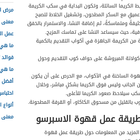
ط الكريما السائلة، وتكون البداية في سكب الكريمة
مرض ال
عميقٍ مع السكر المطحون، وتشغيل الخلاط لتصبح
معنى ا
ثيفةً ومتماسكةً، ثم إضافة النشا، والاستمرار بالخفق
افية، حيث سيساعد النشا على تماسك المزيج.
عمل ال
من الكريمة الجاهزة في أكواب التقديم بالكمية
ما هي 
فوائد 
ولاتة المبروشة على حواف كوب التقديم وحول
ما هي 
وة الساخنة في الأكواب، مع الحرص على أن يكون
أفضل ز
الجانب وليس فوق الكريما بشكلٍ مباشر، وخلال
احتباس
كب سيلاحظ صعود الكريما للأعلى.
وب بالقليل من مسحوق الكاكاو، أو القرفة المطحونة.
أنواع ا
طريقة عمل قهوة الاسبرسو
معنى 
المزيد من المعلومات حول طريقة عمل قهوة