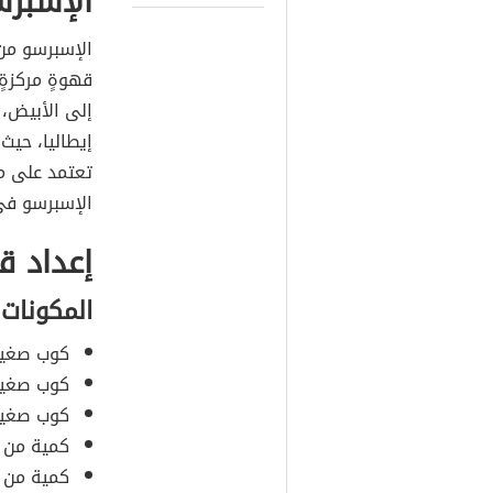
الإسبر
الإسبرسو من 
قهوةٍ مركزةٍ
إلى الأبيض، 
إيطاليا، حيث 
تعتمد على م
الإسبرسو في 
إعداد ق
المكونات
كوب صغير
كوب صغير 
كوب صغير
كمية من ا
كمية من م