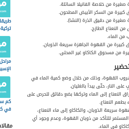
 صغيرة من خلاصة الفانيلا السائلة.
ق كبيرة من السكر الأبيض المطحون.
 صغيرة من دقيق الذرة (النشا).
طريقة
من النعناع الطازج.
تركية
من الماء.
كبيرة من القهوة الجاهزة سريعة الذوبان.
رة من مسحوق الكاكاو غير المحلى.
مراحل
تحضير
الإسب
روب القهوة، وذلك من خلال وضع كمية الماء في
ٍ على النار، حتّى يبدأ بالغليان.
اق النعناع إلى الماء وتركها بضع دقائق للحرص على
كم سع
 بطعم النعناع.
في كو
هوة سريعة الذوبان، والكاكاو إلى ماء النعناع،
سريعة
المستمر للتأكد من ذوبان القهوة، وعدم وجود أي
مقالا
كاكاو في الماء.