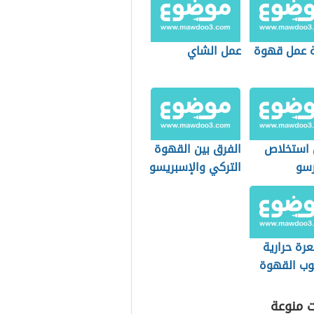
 عمل قهوة
عمل الشاي
 استخلاص
الفرق بين القهوة
رسو
التركي والإسبريسو
رة حرارية
ب القهوة
 التحضير
ت منوعة