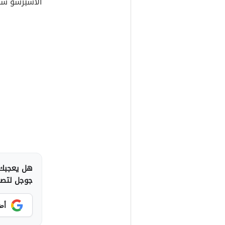
الاسبرسو شا
هل يعجبك 
جوجل لتصلك
أض