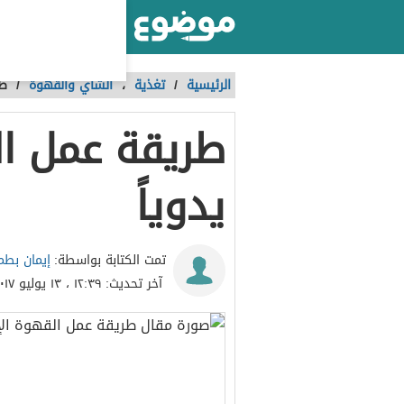
أكبر موقع عربي بالعالم
الرئيسية
/
تغذية
،
الشاي والقهوة
/
طر
طريقة عمل ا
يدوياً
إيمان بطم
تمت الكتابة بواسطة:
آخر تحديث:
١٢:٣٩ ، ١٣ يوليو ٢٠١٧