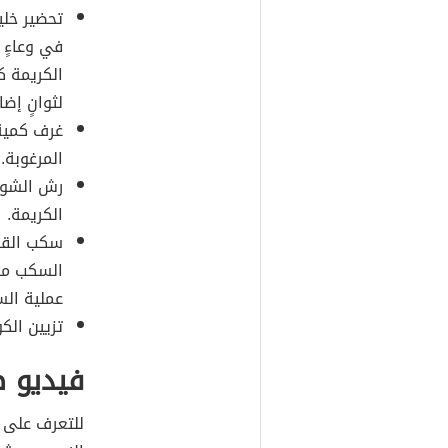
تحضير خلي
في وعاءٍ 
الكريمة ك
لثوانٍ إض
غرف كمية 
المرغوبة.
رش الشوك
الكريمة.
سكب القه
السكب من 
عملية الس
تزيين الك
فيديو 
للتعرف على 