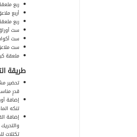
ربع ملعقة
أربع ملاع
ربع ملعقة
ست أوراق 
ست أكواب 
ست ملاعق 
ملعقة كبي
طريقة ال
تحضير مش
قدرٍ مناسب
إضافة أور
تنكه الماء
إضافة الق
والتحريك 
تكتلات لل