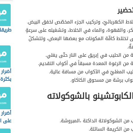
تحضير
لاط الكهربائيّ، وتركيب الجزء المخصّص لخفق البيض.
طريقة
، والقهوة، والماء في الخلاط، وتشغيله على سرعةٍ
تّى تختلط كافّة المكونات مع بعضها البعض، وتتشكلُ
ةٌ.
من الحليب في إبريق على النار حتّى يغلي.
من الرغوة المعدة مسبقاً في أكواب التقديم.
أضرار
ب المغليّ في الأكواب من مسافة عالية.
بكثرة
كواب برشة من مسحوق الكاكاو.
كابوتشينو بالشوكولاته
أضرار
ن الشوكولاتة الداكنة ،المبروشة.
على ا
ن الكريمة السائلة.