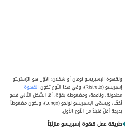
ولقهوة الإسبريسو نوعان أو شكلان: الأوّل هو الرّستريتو
إسبريسو (Ristretto)، وفي هذا النّوع تكون
القهوة
مطحونة، وناعمة، ومضغوطة بقوّة، أمّا الشّكل الثّاني فهو
أخفّ، ويسمّى الإسبريسو لونجو (Lungo)، ويكون مضغوطاً
بدرجة أقلّ قليلاً من النّوع الأول.
طريقة عمل قهوة إسبريسو منزليّاً