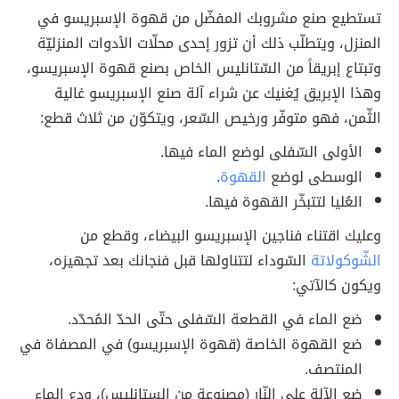
تستطيع صنع مشروبك المفضّل من قهوة الإسبريسو في
المنزل، ويتطلّب ذلك أن تزور إحدى محلّات الأدوات المنزليّة
وتبتاع إبريقاً من السّتانليس الخاص بصنع قهوة الإسبريسو،
وهذا الإبريق يُغنيك عن شراء آلة صنع الإسبريسو غالية
الثّمن، فهو متوفّر ورخيص السّعر، ويتكوّن من ثلاث قطع:
الأولى السّفلى لوضع الماء فيها.
الوسطى لوضع
القهوة
.
العُليا لتتبخّر القهوة فيها.
وعليك اقتناء فناجين الإسبريسو البيضاء، وقطع من
الشّوكولاتة
السّوداء لتتناولها قبل فنجانك بعد تجهيزه،
ويكون كالآتي:
ضع الماء في القطعة السّفلى حتّى الحدّ المُحدّد.
ضع القهوة الخاصة (قهوة الإسبريسو) في المصفاة في
المنتصف.
ضع الآلة على النّار (مصنوعة من الستانليس)، ودع الماء