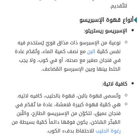
للتّقديم.
أنواع قهوة الإسبريسو
الإسبريسو ريستريتو
:
نوعية من الإسبرسو ذات مذاق قويّ يُستخدم فيه
نفس كمّية
البن
مع نصف كمية الماء، وتُقدّم عادة
في فنجان صغير مع صحنه، أو في كوب، ولا يجب
الخلط بينها وبين الإسبرسو المُضاعف.
كافية لاتية
:
وتُسمى قهوة بالبن، قهوة بالحليب، كافيه لاتيه.
هي كمّية قهوة كبيرة مُنعشة، عادة ما تُقدّم في
فنجان عميق، تتكوّن من الإسبريسو الطازج، واللّبن
المُبخّر السّاخن، يكون فوقها دائماً كمّية بسيطة من
رغوة الحليب
للاحتفاظ بدفء الكوب.