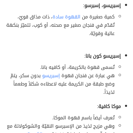
إسبريسو، إسبرسو
:
كمية صغيرة من
القهوة سادة
، ذات مذاق قويّ،
تُقدّم في فنجان صغير مع صحنه، أو كوب، تتميّز بنكهة
عالية وقويّة.
إسبريسو كون بانا
:
تُسمى قهوة بالكريمة، أو كافيه بانا.
هي عبارة عن فنجان قهوة
إسبريسو
بدون سكر، يتمّ
وضع طبقة من الكريمة عليه لاعطاءه شكلاً وطعماً
لذيذاً.
موكا كافية
:
تُعرف أيضاً باسم قهوة الموكا.
وهي مزيج لذيذ من الإسبرسو النقيّة والشوكولاتة مع