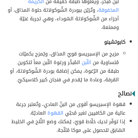
لبن مُبخّر، ويعلوها طبقة خفيفة من
الكريمة
المخفوقة
، وتُزيّن ببودرة الشّوكولاتة حلوة المذاق، أو
أجزاء من الشّوكولاتة السّوداء، وهي تجربة غنيّة
وممتعة.
كابوتشينو
مزيج من الإسبريسو قويّ المذاق، ويُمزج بكميّات
مُتساوية من
اللّبن
المُبخّر ورغوة اللّبن معاً لتكوين
طبقة من الرّغوة، يمكن إضافة بودرة الشّوكولاتة، أو
القرفة، وعادة ما يُقدم في فنجان كبير كلاسيكيّ.
نصائح
قهوة الإسبريسو أقوى من البنّ العادي، وتُعتبر جرعة
عالية من الكافيين لغير مُحبّي
القهوة
العاديّة.
إذا توفّر لديك خلّاط قويّ، يُمكنك وضع الثّلج في الخليط
السّابق للحصول على موكا مُثلّجة.