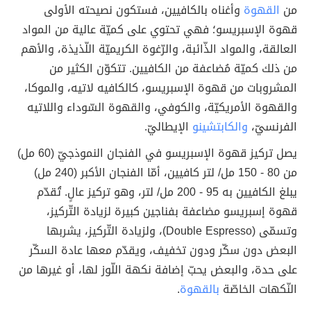
من
القهوة
وأغناه بالكافيين، فستكون نصيحته الأولى
قهوة الإسبريسو؛ فهي تحتوي على كميّة عالية من المواد
العالقة، والمواد الذّائبة، والرّغوة الكريميّة اللّذيذة، والأهم
من ذلك كميّة مُضاعفة من الكافيين. تتكوّن الكثير من
المشروبات من قهوة الإسبريسو، كالكافيه لاتيه، والموكا،
والقهوة الأمريكيّة، والكوفي، والقهوة السّوداء واللاتيه
الفرنسيّ،
والكابتشينو
الإيطاليّ.
يصل تركيز قهوة الإسبريسو في الفنجان النموذجيّ (60 مل)
من 80 - 150 مل/ لتر كافيين، أمّا الفنجان الأكبر (240 مل)
يبلغ الكافيين به 95 - 200 مل/ لتر، وهو تركيز عالٍ. تُقدّم
قهوة إسبريسو مضاعفة بفناجين كبيرة لزيادة التّركيز،
وتسمّى (Double Espresso)، ولزيادة التّركيز، يشربها
البعض دون سكّر ودون تخفيف، ويقدّم معها عادة السكّر
على حدة، والبعض يحبّ إضافة نكهة اللّوز لها، أو غيرها من
النّكهات الخاصّة
بالقهوة
.