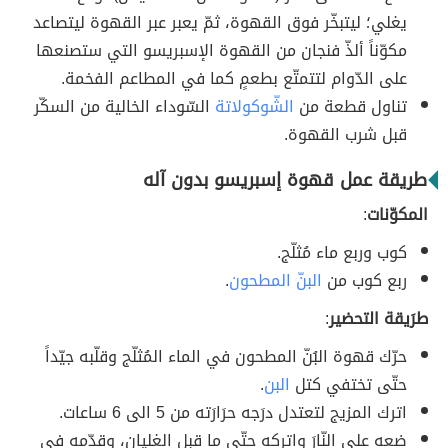
يغلي؛ ليتبخّر فوق القهوة، ثمّ يعبر عبر القهوة ليتصاعد
مكوّناً ألذّ فنجان من القهوة الإسبريسو التي ستصنعها
على الدّوام لتتمتّع بطعمٍ كما في المطاعم الفخمة.
تناول قطعة من
الشّوكولاتة
السّوداء الخالية من السكّر
قبل شرب القهوة.
طريقة عمل قهوة إسبريسو بدون آله
المكوّنات
:
كوب وربع ماء مُثلّج.
ربع كوب من
البنّ المطحون
.
طرَيقة التحضير
:
حرّك قهوة البُنّ المطحون في الماء المُثلّج وقلّبه جيّداً
حتّى تختفي كتل
البن
.
اترك المزيج لتعتدل درَجه حرَارَته من 5 الى 6 ساعات.
ضعه على النّارَ واتركه حتّى ما قبل الغليان، وقدّمه في