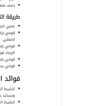
نصف ملعق
طريقة ال
ضعي الماء
قومي بإض
المغلي.
قومي بتحر
الوعاء فوق
قومي بتحر
قومي بسك
فوائد ا
تنشيط الج
وتساعد ع
تنشيط الئا