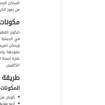
الساخن الرسم
من رموز الكر
مكونات
تتكون القهوة
في الحبشة وا
ويمكن تعريف 
نضوجها، وتح
ضارة لصحة ال
الكافيين.
طريقة 
المكونات
كوبان من 
أربع ملاع