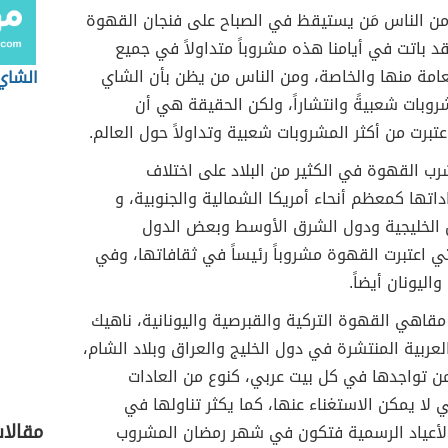
 من الناس مَن يستيقظ في الصباح على فنجان القهوة
د باتت في أيامنا هذه مشروباً متداولاً في جميع
عامة منها والخاصة، ومن الناس من يظن بأن الشاي
الشاي
روبات شعبيةً وانتشاراً، ولكن الحقيقة هي أن
تبرت من أكثر المشروبات شعبية وتداولاً حول العالم.
ب القهوة في الكثير من البلاد على اختلاف
داتها كمعظم أنحاء أمريكا الشمالية والجنوبية، و
الخليجية ودول الشرق الأوسط وبعض الدول
لتي اعتبرت القهوة مشروباً رئيساً في ثقافاتها، وفي
اليونان أيضاً.
قاهي القهوة التركية والقبرصية واليونانية، ناهيك
عربية المنتشرة في دول الخليج والعراق وبلاد الشام،
 من تواجدها في كل بيت عربي، كنوع من العادات
تي لا يمكن الاستغناء عنها، كما يكثر تناولها في
مقالا
الأعياد الرسمية فتكون في شهر رمضان المشروب