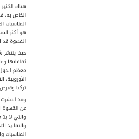
هناك الكثير
الخاص به، فق
المناسبات ال
هو أكثر المش
القهوة قد اع
حيث ينتشر شر
ثقافاتها وعا
معظم الدول 
الأوروبية، ا
تركيا وقبرص و
وقد انتشرت م
عن القهوة ال
والتي لا بدّ
والتقاليد ال
المناسبات و