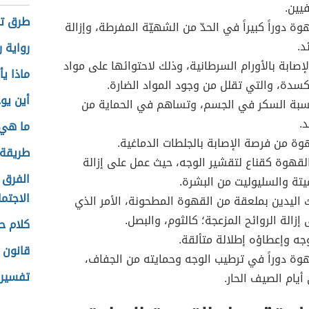
فيين.
طرق تب
ة دوراً كبيراً في الحدّ من الشهيّة المفرطة، وإزالة
د.
رواية 
لإصابة بالأورام السرطانية، وذلك لاحتوائها على مواد
ماذا يأ
كسدة، والتي تقلل من وجود المواد الضارة.
أين يو
بة السكر في الجسم، وتساهم في الحماية من
د.
ما هي 
وة من فرصة الإصابة بالجلطات الدماغية.
طريقة 
قهوة كقناع لتقشير الوجه، حيث عمل على إزالة
الفرق 
ميتة والسليوليت من البشرة.
الاجتما
اليدين بملعقة من القهوة المطحونة، الأمر الذي
إزالة الروائح المزعجة؛ كالثوم، والبصل.
كلام ح
جه وإعطاؤه إطلالة متألقة.
قانون 
وة دوراً في ترطيب الوجه وحمايته من الجفاف،
تفسير 
يام الصيف الحار.