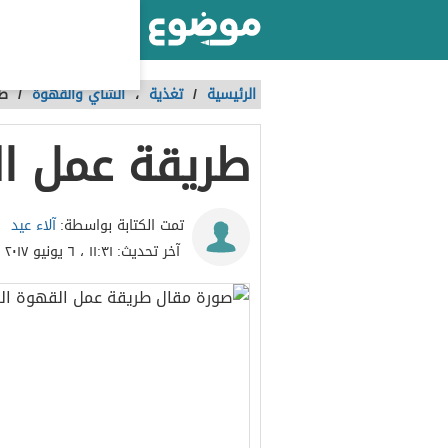
أكبر موقع عربي بالعالم
الرئيسية
/
تغذية
،
الشاي والقهوة
/
طر
طريقة عمل ا
آلاء عيد
تمت الكتابة بواسطة:
آخر تحديث:
١١:٣١ ، ٦ يونيو ٢٠١٧