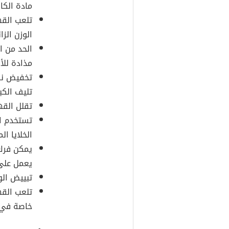
مادة الكا
تلعب القهو
الوزن الزائ
الحد من ا
مذادة للأ
تخفيض نس
تليف الكب
تقلل القه
تستخدم ال
الخلايا ال
يمكن فرك 
يعمل على 
تبييض الو
تلعب القه
خاصة في أ