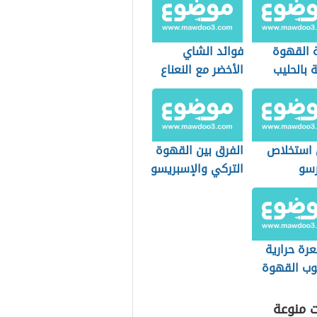
 القهوة
فوائد الشاي
ة بالحليب
الأخضر مع النعناع
 استخلاص
الفرق بين القهوة
رسو
التركي والإسبريسو
رة حرارية
ب القهوة
 التحضير
ت منوعة