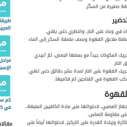
ة صغيرة من السكّر.
تحضير
طريقة
العربي
 في وعاء على النار، وانتظري حتى يغلي.
افة ملاعق القهوة ونصف ملعقة السكر إلى الماء
يك المكونات جيداً مع بعضها البعض، ثمّ أعيدي
مراحل
 النار.
الإسب
يك القهوة على النار لمدة عشر دقائق حتى تغلي.
ب القهوة في الفناجين ثم قدّميها.
لقهوة
كم سع
هاز العصبي، لاحتوائها على مادة الكافيين المنبهة،
في كو
لى مقاومة النعاس.
سريعة
كرة وزيادة القدرة على التركيز، لاحتوائها أيضاً على
مقالا