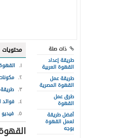
ذات صلة
محتويات
طريقة إعداد
١
القهوة 
القهوة العربية
٢
مكونات
طريقة عمل
القهوة المصرية
٣
طريقة 
طرق عمل
٤
فوائد 
القهوة
٥
فيديو 
أفضل طريقة
لعمل القهوة
القهوة
بوجه