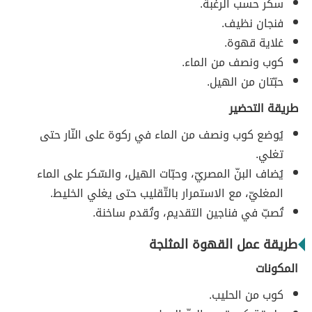
سكّر حسب الرغبة.
فنجان نظيف.
غلاية قهوة.
كوب ونصف من الماء.
حبّتان من الهيل.
طريقة التحضير
يُوضع كوب ونصف من الماء في ركوة على النّار حتى
تغلي.
يُضاف البنّ المصريّ، وحبّات الهيل، والسّكر على الماء
المغليّ، مع الاستمرار بالتّقليب حتى يغلي الخليط.
تُصبّ في فناجين التقديم، وتُقدم ساخنة.
طريقة عمل القهوة المثلجة
المكونات
كوب من الحليب.