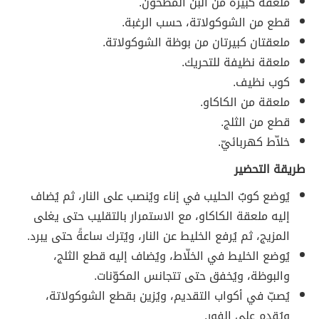
ملعقة كبيرة من البنّ المطحون.
قطع من الشوكولاتة، حسب الرغبة.
ملعقتان كبيرتان من بوظة الشوكولاتة.
ملعقة نظيفة للتحريك.
كوب نظيف.
ملعقة من الكاكاو.
قطع من الثلج.
خلاّط كهربائيّ.
طريقة التحضير
يُوضع كوبٌ الحليب في إناء ويُنصب على النار، ثم يُضاف
إليه ملعقة الكاكاو، مع الاستمرار بالتقليب حتى يغلى
المزيج، ثم يُرفع الخليط عن النار، ويُترك ساعةً حتى يبرد.
يُوضع الخليط في الخلّاط، ويُضاف إليه قطع الثلج،
والبوظة، ويُخفق حتى تتجانس المكوّنات.
يُصبّ في أكواب التقديم، ويُزين بقطع الشوكولاتة،
ويُقدم على الفور.