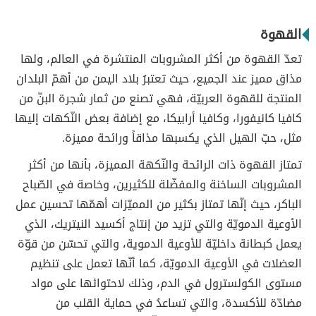
القهوة
تعدّ القهوة من أكثر المشروبات المنتشرة في العالم، ولها
مذاق مميز عند الجميع، حيث تعتبرُ بلاد اليمن من أهمّ البلدان
المنتجة للقهوة العربيّة، فهي تصنع من ثمار شجرة البنّ من
كافيا كانيفورا، وكافيا أرابيكا، مع إضافة بعض النّكهات إليها
مثل، حبّ الهيل الذي يكسبها مذاقاً ورائحة مميزة.
تمتاز القهوة ذات الرائحة والنّكهة المميزة، بأنها من أكثر
المشروبات الساخنة والمفضّلة للكثيرين، وخاصة في الصّباح
الباكر، حيث إنّها تمتاز بكثير من المميّزات أهمّها تحسين عمل
الأوعية الدمويّة والتي تزيد من إنتاج أكسيد النيتريك، الذي
يعمل كبطانة داخليّة للأوعية الدموية، والتي تحسّن من قوّة
العضلات في الأوعية الدمويّة، كما أنّها تعمل على تنظيم
مستوى الكولسترول في الدم، وذلك لاحتوائها على مواد
مضادّة للأكسدة، والتي تساعدُ في حماية القلب من