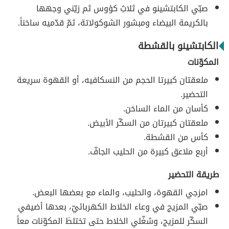
صبّي الكابتشينو في ثلاثِ كؤوس ثم زيّني وجهها
بالكريمة البيضاء ومبشور الشوكولاتة، ثمّ قدّميه ساخناً.
الكابتشينو بالقشطة
المكوّنات
ملعقتان كبيرتا الحجم من النسكافيه، أو القهوة سريعة
التحضير.
كأسان من الماء الساخن.
ملعقتان كبيرتان من السكّر الأبيض.
كأس من القشطة.
أربع ملاعق كبيرة من الحليب الجافّ.
طريقة التحضير
امزجي القهوة، والحليب، والماء مع بعضها البعض.
صبّي المزيج في وعاء الخلاط الكهربائيّ، بعدها أضيفي
السكّر للمزيج، وشغّلي الخلاط حتى تختلطَ المكوّنات معاً