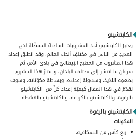
الكابتشينو
يعتبرُ الكابتشينو أحدَ المشروبات الساخنة المفضّلة لدى
العديدِ من الناس في مختلفِ أنحاء العالم، وقد انطلقَ إعداد
هذا المشروب من المطبخ الإيطاليّ في بادئ الأمر، ثم
سرعان ما انتشر إلى مختلف البلدان، ويمتازُ هذا المشروب
بطعمِه اللذيذ، وسهولة إعداده، وبساطة مكوّناته، وسوف
نقدّمُ في هذا المقال كيفيّة إعداد كلٍّ من: الكابتشينو
بالرغوة، والكابتشينو بالكريمة، والكابتشينو بالقشطة.
الكابتشينو بالرغوة
المكونات
ربع كأس من النسكافيه.