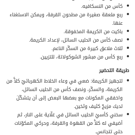
كأس من النسكافيه.
ربع ملعقة صغيرة من مطحون القرفة، ويمكن الاستغناء
عنها.
باكيت من الكريمة المخفوقة.
نصف كأس من الحليب السائل، لإعداد الكريمة.
ثلاث ملاعق كبيرة من السكّر الناعم.
ربع كأس من مبشور الشوكولاتة، للتزيين.
طريقة التحضير
لتجهيز الكريمة: ضعي في وعاء الخلاط الكهربائيّ كلاًّ من
الكريمة، والسكّر، ونصف كأس من الحليب السائل،
واخفقي المكونات مع بعضها البعض إلى أن يتشكّلَ
لديك مزيجٌ كثيف وثخين.
سخني كأسيْ الحليب السائل في غلّاية على النار، ثم
أضيفي له كلاًّ من القهوة والقرفة، وحركي المكوّنات
حتى تتجانس.