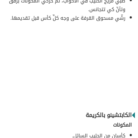
صبّي مزيج الحليب في الأكواب، ثم حرّكي المكوّنات برفق
وتأنّ كي تتجانس.
رشّي مسحوق القرفة على وجه كلِّ كأس قبل تقديمها.
الكابتشينو بالكريمة
المكونات
كأسان من الحليب السائل.