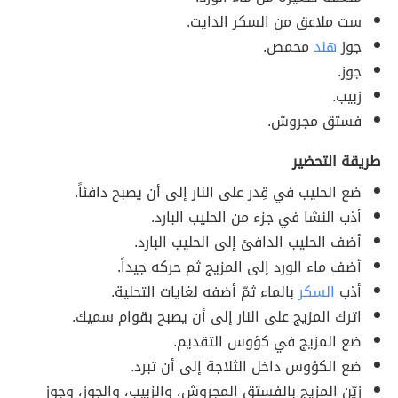
ست ملاعق من السكر الدايت.
جوز
هند
محمص.
جوز.
زبيب.
فستق مجروش.
طريقة التحضير
ضع الحليب في قِدر على النار إلى أن يصبح دافئاً.
أذب النشا في جزء من الحليب البارد.
أضف الحليب الدافئ إلى الحليب البارد.
أضف ماء الورد إلى المزيج ثم حركه جيداً.
أذب
السكر
بالماء ثمّ أضفه لغايات التحلية.
اترك المزيج على النار إلى أن يصبح بقوام سميك.
ضع المزيج في كؤوس التقديم.
ضع الكؤوس داخل الثلاجة إلى أن تبرد.
زيّن المزيج بالفستق المجروش، والزبيب، والجوز، وجوز