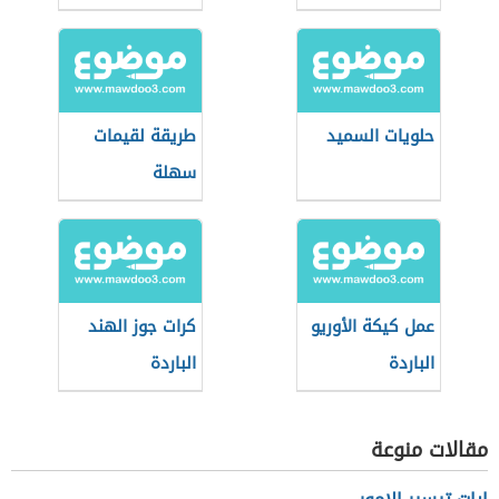
حلويات السميد
طريقة لقيمات
سهلة
عمل كيكة الأوريو
كرات جوز الهند
الباردة
الباردة
مقالات منوعة