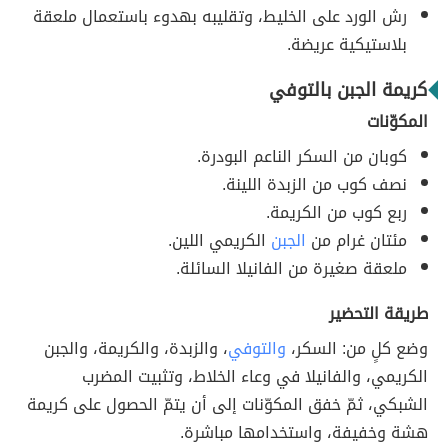
رش الورد على الخليط، وتقليبه بهدوء باستعمال ملعقة
بلاستيكية عريضة.
كريمة الجبن بالتوفي
المكوّنات
كوبان من السكر الناعم البودرة.
نصف كوب من الزبدة اللينة.
ربع كوب من الكريمة.
مئتان غرام من
الجبن
الكريمي اللين.
ملعقة صغيرة من الفانيلا السائلة.
طريقة التحضير
وضع كلٍ من: السكر،
والتوفي
، والزبدة، والكريمة، والجبن
الكريمي، والفانيلا في وعاء الخلاط، وتثبيت المضرب
الشبكي، ثمّ خفق المكوّنات إلى أن يتمّ الحصول على كريمة
هشة وخفيفة، واستخدامها مباشرة.