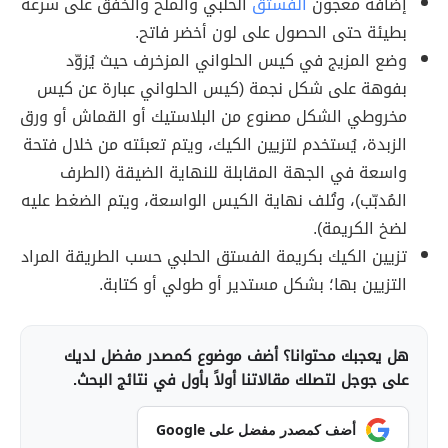
إضافة معجون
الفستق
الحلبي والملح والخفق على سرعة
بطيئة حتى الحصول على لون أخضر فاتح.
وضع المزيج في كيس الحلواني المزخرف حيث يُزوّد
بفوهة على شكل نجمة (كيس الحلواني عبارة عن كيس
مخروطي الشكل مصنوع من البلاستيك أو القماش أو ورق
الزبدة، يُستخدم لتزيين الكيك، ويتم تعبئته من خلال فتحة
واسعة في الجهة المقابلة للنهاية الضيقة (الطرف
المُدبّب)، وتُلف نهاية الكيس الواسعة، ويتم الضغط عليه
لضخ الكريمة).
تزيين الكيك بكريمة الفستق الحلبي حسب الطريقة المراد
التزيين بها؛ بشكل مستدير أو طولي أو كتابة.
هل يعجبك محتوانا؟ أضف موضوع كمصدر مفضل لديك
على جوجل لتصلك مقالاتنا أولاً بأول في نتائج البحث.
أضف كمصدر مفضل على Google