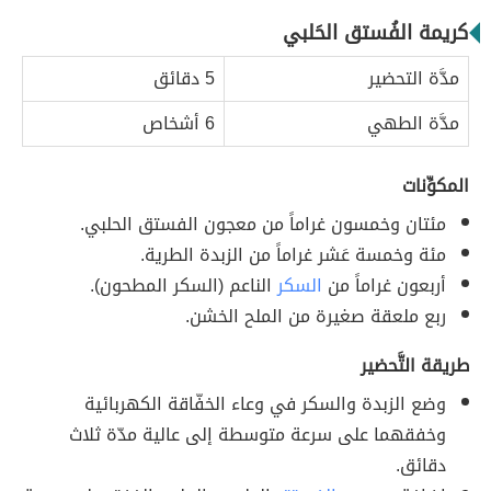
كريمة الفُستق الحَلبي
مدَّة التحضير
5 دقائق
مدَّة الطهي
6 أشخاص
المكوِّنات
مئتان وخمسون غراماً من معجون الفستق الحلبي.
مئة وخمسة عَشر غراماً من الزبدة الطرية.
أربعون غراماً من
السكر
الناعم (السكر المطحون).
ربع ملعقة صغيرة من الملح الخشن.
طريقة التَّحضير
وضع الزبدة والسكر في وعاء الخفّاقة الكهربائية
وخفقهما على سرعة متوسطة إلى عالية مدّة ثلاث
دقائق.