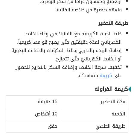
أربعمئةٍ وخمسون غراماً من سكر البودرة.
ملعقة صغيرة من خلاصة الفانيلا.
طريقة التحضير
خلط الجبنة الكريمية مع الفانيلا في وعاء الخلاط
الكهربائيّ لمدّة دقيقتين حتّى يصبح قوامها كريمياً.
إضافة الزبدة بالتدريج وخلط المكوّنات بالخفاقة اليدوية
أو الخلاط الكهربائيّ حتّى تتمازج.
تخفيف سرعة الخلاط، وإضافة السكر بالتدريج للحصول
على
كريمة
متماسكة.
كريمة الفراولة
مدّة التحضير
15 دقيقة
الكمية
10 أشخاص
طريقة الطهي
خفق