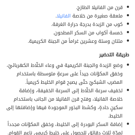
قرن من الفانيلا الطازج.
ملعقة صغيرة من خلاصة
الفانيلا
.
كوب من الزبدة بدرجة حرارة الغرفة.
خمسة أكواب من السكر المطحون.
مئتان وستة وعشرين غراماً من الجبنة الكريمية.
طريقة التحضير
وضع الزبدة والجبنة الكريمية في وعاء الخلّاط الكهربائيّ،
وخفق المكوّنات جيداً على سرعةٍ متوسطة باستخدام
المضرب الشبكيّ حتّى يصبح قوام الخليط كريمياً.
تخفيف سرعة الخلّاط إلى السرعة الخفيفة، وإضافة
خلاصة الفانيلا، وفتح قرن الفانيلا من الجانب باستخدام
سكينٍ حادةٍ، وكشط البذور الموجودة فيها وإضافتها إلى
الخليط.
إضافة السكر البودرة إلى الخليط، وخفق المكوّنات مجدداً
لمدّة ثلاث دقائق للحصول على خليطٍ كريميٍ ناعم القوام.