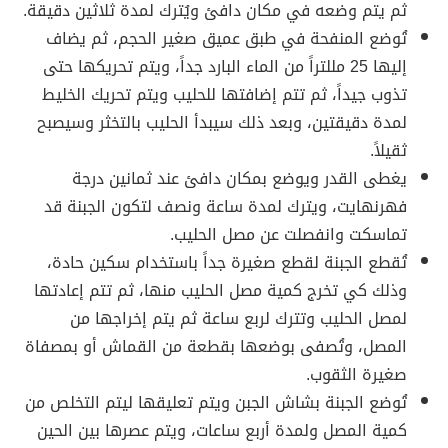
ثم يتم وضعه في مكان دافئ ويُترك لمدة ثلاثين دقيقة.
تُوضع المنفحة في طبق عميق صغير الحجم، ثم يضاف
إليها 25 مللتراً من الماء البارد جداً، ويتم تحريكها حتى
تذوب جيداً، ثم تتم إضافتها للحليب ويتم تحريك الخليط
لمدة دقيقتين، وبعد ذلك سيبدأ الحليب بالتخثر وسيصبح
ثقيلاً.
يغطى القدر ويوضع بمكان دافئ عند ثمانين درجة
فهرنهايت، ويترك لمدة ساعة ونصف لتكون الجبنة قد
تماسكت وانفصلت عن مصل الحليب.
تُقطع الجبنة لقطع صغيرة جداً باستخدام سكين حادة،
وذلك كي تخرج كمية مصل الحليب منها، ثم تتم إعادتها
لمصل الحليب وتترك لربع ساعة ثم يتم إخراجها من
المصل، وتُصفى بوضعها بقطعة من القماش أو بمصفاة
صغيرة الثقوب.
تُوضع الجبنة بشاش الجبن ويتم تعليقها ليتم التخلص من
كمية المصل ولمدة أربع ساعات، ويتم عصرها بين الحين