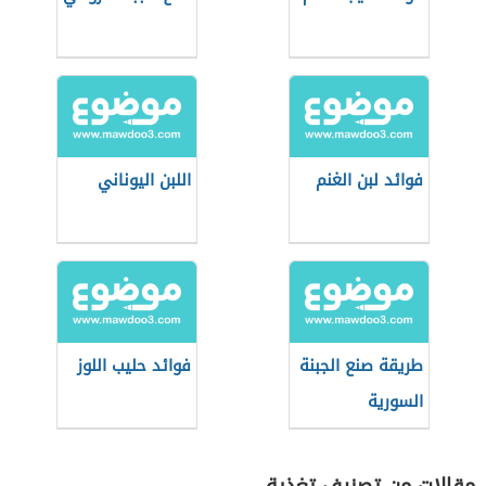
فوائد لبن الغنم
اللبن اليوناني
طريقة صنع الجبنة
فوائد حليب اللوز
السورية