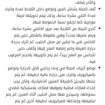
والآخر بلطف.
تُلف الجبنة بشاش الجبن وتوضع داخل الثلاجة لمدة وتترك
لمدة اثنتي عشرة ساعة، وذلك ليتم تحويلها لجبنة
موزاريلا كما ترتفع نسبة الحموضة فيها.
تُخرج الجبنة من الثلاجة بعد مرور الاثنتي عشرة ساعة،
ويتم عصرها مجدداً وهي ملفوفة بالشاش حتى يتم
التخلص على ما تبقى من مصل الحليب، ثم تترك بدرحة
حرارة الغرفة وتتم إضافة الملح إليها وتُقلب حتى
تتجانس مع الملح جيداً، ثم يتم تكويرها بالحجم المرغوب
فيه.
توضع كريات الجبنة في وعاء زجاجي قابل للحرارة وتوضع
بالميكرويف وتترك على حرارة عالية لدقيقة، ثم يتم
عجنها باليدين كطريقة العجين الاعتيادية، ولكن يجب
ارتداء قفازات قطنية وفوقها قفازات بلاستيكية لتفادي
سخونتها، وسيخرج منها مصل الحليب أثناء العجن، ثم يتم
تجفيفها وإعادتها للميكرويف لدقيقة أخرى ثم يتم