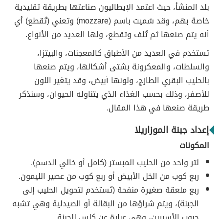
بلد المنشأ، حيث اعتمد الإيطاليون صناعتها بطريقة تقليدية
خاصة بهم، وقد سُميت باسم (mozzare) وتعني (تُقطع) أي
أنه يتم صنعها ثم تُلف وتقطع، ولها العديد من الأنواع.
تستخدم في العديد من الأطباق كالمعجنات، والبيتزا،
والسلطات، والمعكرونة بشتى أشكالها، ويتم صنعها
بالحليب البقري الطازج، ولونها أبيض، وقد يتغير اللون
للأصفر، وذلك بحسب الغذاء الذي يتناوله الحيوان، وسنذكر
طريقة صنعها في هذا المقال.
إعداد جبنة الموزاريلا
المكونات
لتر واحد من الحليب المبستر (كامل أو خالي الدسم).
ربع كوب من الخل الأبيض أو ربع كوب من عصير الليمون.
ربع ملعقة صغيرة منفحة (تُستخدم لتحويل الحليب إلى
الجبنة)، ويتم شراؤها من البقالة أو الصيدلية وهي تشبه
حبوب الأسبرين، وهي عبارة عن كلس للجبنة.