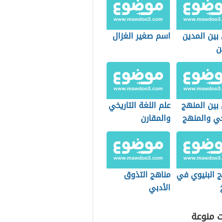
بين المدين
اسم صغير الغزال
ن
بين المنهج
علم اللغة التاريخي
خي والمنهج
والمقارن
ماعي
ج البنيوي في
مناهج التذوق
الأدبي
ت منوعة