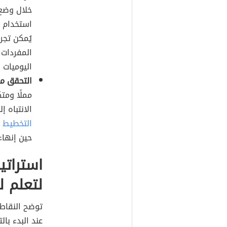
خلال وضع 
استخدام 
يُمكن تجر
المفردات 
اليوميات 
التحقق م
مملًا ومتك
الانتباه إ
التخطيط 
حين إنهاء
استراتي
لتعلم ل
توضح النقاط 
عند البدء با