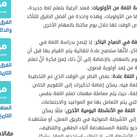
 اللغة من الأولويات:
فعند الرغبة بتعلم لغة جديدة،
 من الأولويات، وهذه واحدة من أفضل الطرق للتأكد
الفرق 
 الوقت لها خلال يوم مكتظ بالمهام الأخرى
والدائ
غة في الصباح الباكر:
إذ يُنصح بدراسة اللغة في
اكر، لأنَّها ستصبح عادة تلقائية يتم القيام بها قبل أن
م بالمهام، بالإضافة إلى أنَّ ذلك يُعزز فكرة أنَّ تعلم
الفرق 
 من يُعد أولوية قصوى.
التاري
اللغة عادة:
بغض النظر عن الوقت الذي تم التخطيط
الاجت
لغة فيه، يمكن إضافة تذكيرات إلى التقويم الخاص
لغة، حيث يتم معاملة مهمات تعلم اللغة بنفس
لتي يتم التعامل بها مع المواعيد والاجتماعات.
المنه
اللغة مع الأنشطة اليومية الأخرى:
مثلًا يمكن
التاريخ
 إلى الأشرطة الصوتية في طريق العمل، أو مشاهدة
و باللغة المستهدفة أثناء الطهي والتنظيف،
مقالا
 الأنشطة التي لا تتطلب استخدام العقل بشكل