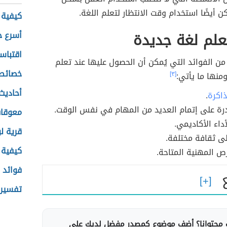
ن أيضًا استخدام وقت الانتظار لتعلم اللغة.
كيفية ز
علم لغة جديدة
أسرع ح
اقتباس
من الفوائد التي يُمكن أن الحصول عليها عند تعلم
خصائص 
منها ما يأتي:
[٣]
أحاديث
اكرة
.
درة على إتمام العديد من المهام في نفس الوقت.
معوقات
داء الأكاديمي.
قرية ل
ى ثقافة مختلفة.
كيفية 
رص المهنية المتاحة.
فوائد ز
تفسير 
محتوانا؟ أضف موضوع كمصدر مفضل لديك على