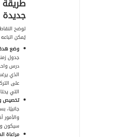
طريقة 
جديدة
توضح النقاط 
يُمكن اتباعه
وضع هد
جدول زمن
درس واحد 
الذي يرغب
على التركي
التي يحتا
تخصيص و
جانبيًا، ب
والأمور أ
سيكون وق
مراعاة ال