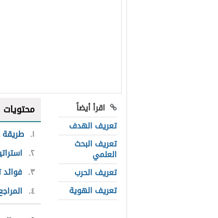
اقرأ أيضاً
محتويات
تعريف الهدف
١
طريقة ع
تعريف البحث
٢
استراتي
العلمي
٣
فوائد 
تعريف الحرب
تعريف الهوية
٤
المراجع