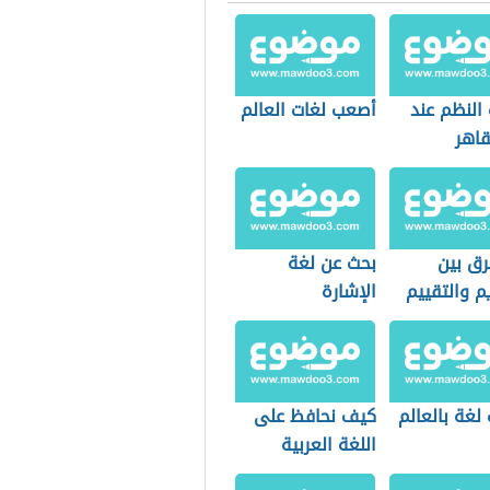
النظم عند
أصعب لغات العالم
قاهر
ني
رق بين
بحث عن لغة
م والتقييم
الإشارة
لغة بالعالم
كيف نحافظ على
اللغة العربية