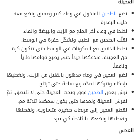
العجينة
نضع
الطحين
المنخول في وعاء كبير وعميق ونضع معه
حليب البودرة.
نخلط في وعاء آخر الملح مع الزيت والبيضة والماء.
نقلّب الطحين مع الحليب ونشكّل حفرة في الوسط.
نخلط الدقيق مع المكونات في الوسط حتى تتكون كرة
من العجينة، وندعكها جيداً حتى يصبح قوامها طرياً
وناعماً.
نضع العجين في وعاء مدهون بالقليل من الزيت، ونغطيها
بإحكام ونتركها لمدّة ربع ساعة حتى ترتاح.
نرش بعض
الطحين
فوق وتحت العجينة حتى لا تلتصق، ثمّ
نفرش العجينة ونمدها حتى يكون سمكها ثلاثة مم.
نقطع العجين إلى مربعات صغيرة متساوية، ونفصلها
ونغطيها ونضعها بالثلاجة كي تبرد.
العدس