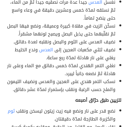
نغسل
العدس
جيداً عدة مرات نصفّيه جيداً ثمّ من الماء،
ثمّ نسلقه لمدّة خمس وعشرين دقيقة في وعاء واسع
حتى ينضج تماماً.
نسخّن الزيت في مقلاة كبيرة وعميقة، ونضع فيها البصل
ثمّ نقلّبهما حتى يذبل البصل ويصبح لونهما مشقراً.
نضيف العدس على الثوم والبصل ونقلبه لعدة دقائق.
نضيف ثلثي مكعبات العجين إلى
العدس
وندع الخليط
يغلي على نار هادئة لمدّة ربع ساعة.
نغلي التمر الهندي لمدّة خمس دقائق مع الماء وعلى نار
هادئة ثمّ نضعه جانباً ليبرد.
نسكب التمر هندي على العجين والعدس ونضيف الليمون
والملح حسب الرغبة ونقلب بإستمرار لمدّة عشر دقائق.
لتزيين طبق حرّاق أصبعه
نضع قدر على نار ونضع فيه زيت زيتون ليسخن ونقلب
ثوم
والكزبرة الطازجة لمدّة دقيقتان.
نقلب البصل مع القليل من الدقيق ومقليه بكمية كبيرة