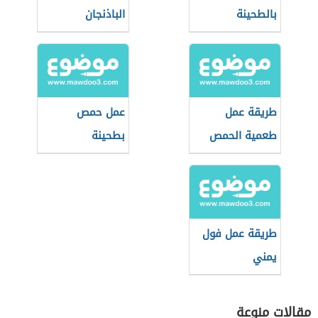
بالطحينة
الباذنجان
طريقة عمل
عمل حمص
طعمية الحمص
بطحينة
طريقة عمل فول
يمني
مقالات منوعة