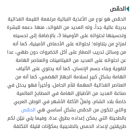
الحمّص
الحمّص هو نوع من الأغذية النباتية مرتفعة القيمة الغذائية
بدرجة عالية جداً، وله العديد من الفوائد، منها: دعمه للبشرة
وتحسينها لحتوائه على الأوميغا 3، بالإضافة إلى تحسينه
لمزاج من يتناوله؛ لحتوائه على الأحماض الأمينية، كما أنه
من وسائل تدريب الصغار على أكل الخضروات دون طهي، عدا
عن احتوائه على العديد من الفيتامينات والعناصر الهامة
لتقوية وبناء جسم الإنسان، كما أنه يحتوي على الألياف
الهامة بشكلٍ كبيرٍ لسلامة الجهاز الهضمي، كما أنه من
العناصر الغذائية المهمة للأم الحامل، وأخيراً فهو يدخل في
صناعة العديد من الأطباق الهامة في المطابخ العالمية
خاصةَ بلاد الشام، ولعلَّ الأكلة الأشهر في الوطن العربي
والتي تتكون من الحمّص بشكلٍ أساسي هي
الحمّص
بالطحينة التي يمكن إعداده بطرقٍ عدة. وفيما يلي نبيّن لكم
طريقتين لإعداد الحمص بالطحينية بمكوّنات قليلة التكلفة