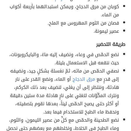
كوبان من مرق الدجاج، ويمكن استبدالهما بأربعة أكواب
من الماء.
فصان من الثوم المهروس مع الملح.
عصير ليمونة.
طريقة التحضير
نضع الحمّص في وعاء، ونضيف إليه ماءً، والبايكروبونات،
حيث ننقعه قبل الاستعمال بليلة.
نصفي الحمّص من مائه، ثمّ نغسلة بشكلٍ جيد، ونضيفه
إلى قدرٍ مع
مرق الدجاج
أو الماء، ونضع القدر على نار
هادئة، وننتظر إلى أن يغلي، لنضيف بعد ذلك الكركم،
ونترك المكّوّنات لتغلي على نارٍ هادئة مدة ستين دقيقة
أو أكثر حتى يصبح الحمّص ليناً، بعدها نقوم بتصفيته،
ونحفظ ماء الطبخ للاستخدام فيما بعد.
نضع الطحينة والحمّص مع كلٍّ من عصير الليمون، والثوم،
وماء الطبخ في الخلاط، ونخلطهم مع بعضهم حتى نحصل