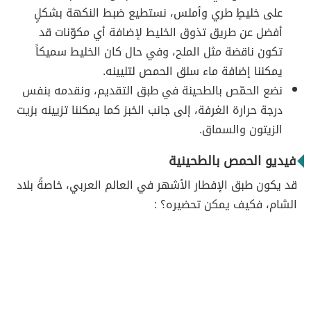
على خليطٍ طري وأملس، نستطيع ضبط النكهة بشكلٍ
أفضل عن طريق تذوق الخليط لإضافة أي مكوّنات قد
تكون ناقضة مثل الملح، وفي حال كان الخليط سميكاً
يمكننا إضافة ماء سلق الحمص لتليينه.
نضع الحمّص بالطحينة في طبق التقديم، ونقدمه بنفس
درجة حرارة الغرفة، إلى جانب الخبز كما يمكننا تزيينه بزيت
الزيتون والسماق.
فيديو الحمص بالطحينية
قد يكون طبق الإفطار الأشهر في العالم العربي، خاصةً بلاد
الشام، فكيف يمكن تحضيره؟ :