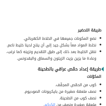
طريقة التحضير
نضع المكونات جميعها في الخلاط الكهربائي.
نخلط المواد معاً بشكل جيد إلى أن ينتج لدينا خليط ناعم.
ننقل الخليط بعد ذلك إلى طبق التقديم ونزينه كما نرغب،
وعادة ما يزين بزيت الزيتون والسماق والبقدونس.
طريقة إعداد حمّص عراقي بالطحينة
المكوّنات
كوب من الحمّص المجفّف.
نصف ملعقة صغيرة من بايكربونات الصوديوم.
نصف كوب من الطحينة.
ملعقة صغيرة ونصف من
الكركم
.