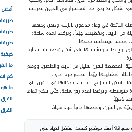
بن والملح، والخلط مرة أخرى؛ للتماسك التام، وسكب
افئ بشكل تدريجي مع الاستمرار في العجين بطريقة
أفضل 
طريقة 
نة الناتجة في وعاء مدهون بالزيت، ودهن وجهها
طريقة 
لة من الزيت، وتغطيتها جيّداً، وتركها لمدة ساعة؛
ح، وتختمر ويتضاعف حجمها.
طريقة 
ى لوح صلب، وتشكيلها على شكل قطعة كبيرة، أو
كيفية 
ة.
ما الف
يّة المخصصة للفرن بقليل من الزيت والطحين، ووضع
اخلة، وتغطيتها جيّداً؛ لتختمر مرة أخرى.
كم لاع
ار البيض الممزوج بالحليب، وإدخالها في الفرن على
ما هو 
ة متوسطة، وتركها لمدة ربع ساعة، حتّى تنضج تماماً
الفرق 
ا ذهبيّاً.
نيّة من الفرن، ووضعها جانباً لتبرد قليلاً.
الفرق 
محتوانا؟ أضف موضوع كمصدر مفضل لديك على