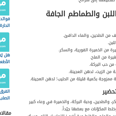
للبن والطماطم الجافة
فوائد
الحارة
من الطحين، والماء الدافئ.
لبن.
رة من الخميرة الفورية، والسكر.
هل يُ
رة من الملح.
الأطع
 من حب البركة.
أثناء 
ة من الزيت، لدهن العجينة.
 ممزوجة بكمية قليلة من الحليب؛ لدهن العجينة.
تحضير
الفرق 
الصلب
، والطحين، وحبة البركة، والخميرة في وعاء كبير
الطري
لط المكوّنات مع بعضها جيّداً.
مقالا