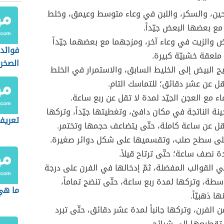
ين، والسكر، واللبن في وعاء متوسط وعيمق، وخلط
 مع بعضها البعض جيّداً.
 والزيت في وعاء آخر، ومزجهما مع بعضهما جيّداً
فوائد 
ملعقة خشبيّة كبيرة.
الصخر
ج البيض إلى الخليط السابق، والاستمرار في الخلط
قل عن عشر دقائق؛ للتماسك التام.
اء مع العجن الجيّد لمدة لا تقل عن ربع ساعة.
نة الناتجة في مكان دافئ، وتغطيتها جيّداً، وتركها
تعريف
قل عن ساعة كاملة، حتّى يتضاعف حجمها وتختمر.
ى سطح صلب، وتقسميها على شكل دوائر صغيرة.
ة نصف ساعة؛ حتّى ترتاح قيلاً.
القوالب المفضلة، ثمّ إدخالها في الفرن على درجة
سطة، وتركها لمدة ربع ساعة، حتّى تنضج تماماً،
ما هي
ا ذهبيّاً.
ن الفرن، وتركها جانباً لمدة عشر دقائق، حتّى تبرد
مّ تقطيعها إلى شرائح.