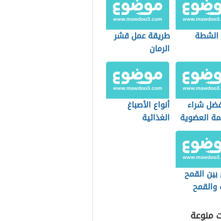
 الشطة
طريقة عمل قشر
الرمان
فضل شراء
أنواع الأصباغ
مة العضوية
الغذائية
التسوق؟
بين القمح
 والقمح
ت منوعة