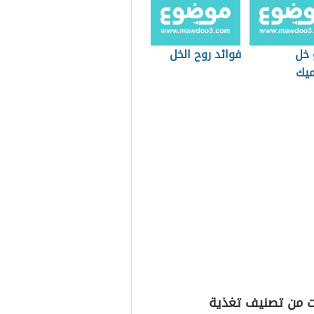
 خل
فوائد روح الخل
ميك
ت من تصنيف تغذية