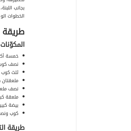
بجانب اللبنة
الخطوات الوا
طريقة ع
المكوّنات
خمسة أكو
نصف كوب 
ثلث كوب م
ملعقتان كب
نصف ملعق
ملعقة كبي
بيضة كبير
كوب ونصف
طريقة ال