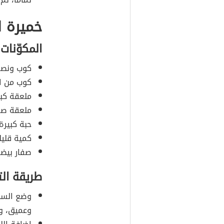
خميرة ا
المكوّنات
كوب ونصف 
كوب من ال
ملعقة كبي
ملعقة صغي
حبة كبيرة
كمية قليل
صفار بيضة
طريقة ال
وضع السكر
وعميق، وخ