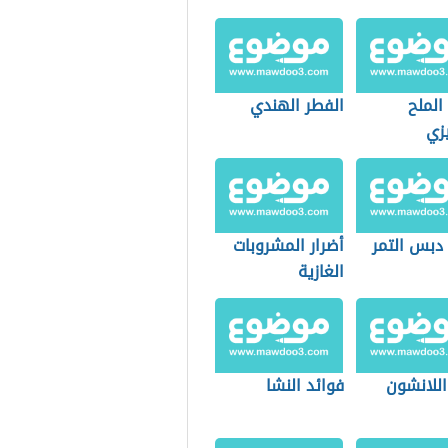
الملح
الفطر الهندي
يزي
 دبس التمر
أضرار المشروبات
الغازية
اللانشون
فوائد النشا