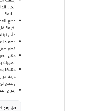
إضافة الل
الماء الد
سليمة.
وضع العجي
بكيمة قلي
حتّى ترتا
وضعها عل
قطع صغير
دهن الصين
العجينة بد
دهنها بصف
درجة حرار
ويصبح لونه
إخراج الصي
هل يعجبك 