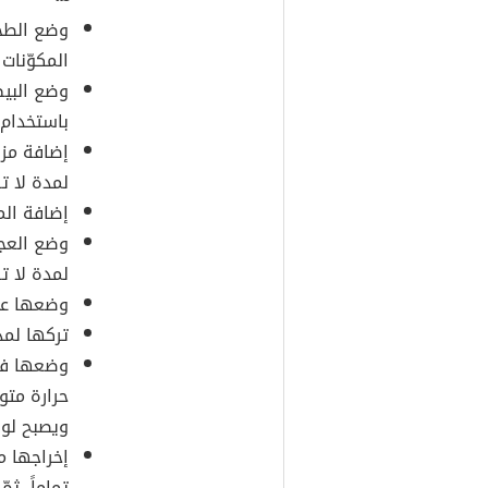
وضع الطح
المكوّنات
وضع البيض
باستخدام 
إضافة مزي
لمدة لا ت
إضافة الم
وضع العجي
لمدة لا ت
وضعها عل
تركها لمد
وضعها في 
حرارة متو
ويصبح لونه
إخراجها م
تماماً، ث