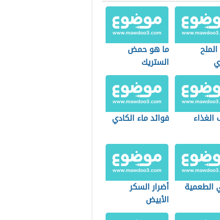
الملح
ما هو حمض
ي
الستريك
 الغذاء
فوائد ماء الكادي
 الطعمية
أضرار السكر
الأبيض