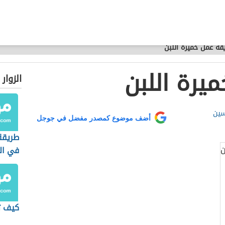
قة عمل خميرة اللبن
يرة اللبن
الزوار
سين
أضف موضوع كمصدر مفضل في جوجل
طريقة
في ال
كيف ت