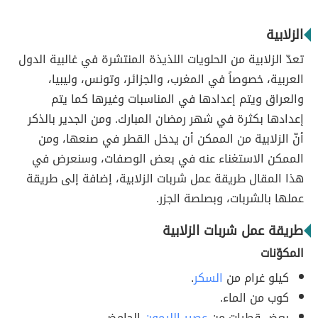
الزلابية
تعدّ الزلابية من الحلويات اللذيذة المنتشرة في غالبية الدول
العربية، خصوصاً في المغرب، والجزائر، وتونس، وليبيا،
والعراق ويتم إعدادها في المناسبات وغيرها كما يتم
إعدادها بكثرة في شهر رمضان المبارك. ومن الجدير بالذكر
أنّ الزلابية من الممكن أن يدخل القطر في صنعها، ومن
الممكن الاستغناء عنه في بعض الوصفات، وسنعرض في
هذا المقال طريقة عمل شربات الزلابية، إضافة إلى طريقة
عملها بالشربات، وبصلصة الجزر.
طريقة عمل شربات الزلابية
المكوّنات
كيلو غرام من
السكر
.
كوب من الماء.
بعض قطرات من
عصير الليمون
الحامض.