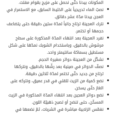
المكونات بيدنا حتّى نحصل على مزيج بقوام مفتت.
نصبّ الماء تدريجياً على الخليط السابق، مع الاستمرار في
العجن بيدنا مدّة عشر دقائق.
نترك العجينة ترتاح جانباً لمدّة ستين دقيقة حتى يتضاعف
حجمها أو تختمر.
نفرد العجينة بعد انتهاء المدّة المذكورة على سطح
مرشوش بالدقيق، وباستخدام الشوبك نمدّها على شكل
مستطيل بسماكة سانتيمتر واحد.
نشكّل من العجينة دوائر صغيرة الحجم.
نصفّ الدوائر في صينية بعد رشّها بالدقيق، ونتركها
ترتاح من جديد حتّى تختمر لمدّة ثلاثين دقيقة.
نضع كمية من الزيت للقلي في قدر عميق، ونتركه على
الغاز حتّى يسخن.
نضع دوائر العجين بعد انتهاء المدّة المذكورة في الزيت
المسخّن، حتى تنضج أو تصبح ذهبيّة اللون.
نغمّس الزلابية مباشرة في الشربات، ثمّ نضعها في