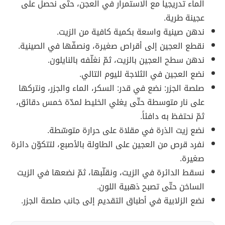
الماء تدريجياً مع الاستمرار في العجن، حتّى نحصل على
عجينة طرية.
ندهن صينية واسعة بكمية كافية من الزيت.
نقطع العجين إلى أقراص صغيرة، ونصفّها في الصينية.
ندهن سطح العجين بالزيت، ثمّ نغلّفه بالنايلون.
نضع العجين في الثلاجة لليوم التالي.
صلصة الجزر: نضع في قدر: السكر، الماء والجزر، ونتركها
على نار متوسطة حتّى يغلي الخليط لمدّة خمس دقائق،
ثمّ نحتفظ به دافئاً.
نضع زيت الذرة في مقلاة على حرارة متوسّطة.
نفرد قرص من العجين على الطاولة بالأصبع، لتتكوّن دائرة
صغيرة.
نسقط الدائرة في الزيت، ونقلّبها، ثمّ نضعها في الزيت
الساخن حتّى تصبح ذهبية اللون.
نضع الزلابية في أطباق التقديم إلى جانب صلصة الجزر.