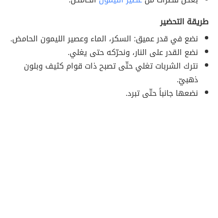
طريقة التحضير
نضع في قدر عميق: السكر، الماء وعصير الليمون الحامض.
نضع القدر على النار، ونحرّكه حتى يغلي.
نترك الشربات تغلي حتّى تصبح ذات قوام كثيف وبلون
ذهبيّ.
نضعها جانباً حتّى تبرد.