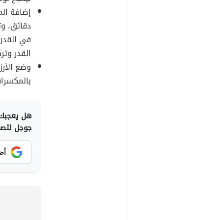
إضافة الم
دقائق، وت
في القدر،
القدر وتر
وضع الأرز
بالمكسرا
هل يعجبك 
جوجل لتصلك
أض