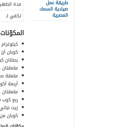
طريقة عمل
مدة الطه
صيادية السمك
المصرية
تكفي لـ
المكوّنات
كيلوغرام
كوبان أرز
بصلتان كبي
ملعقتان ص
ملعقة ص
أربعة أكو
ملعقتان ص
ربع كوب م
زيت نباتي
كوبان من 
مكوّنات الصل