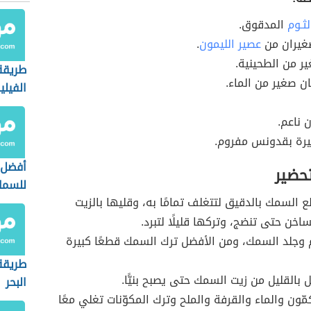
لثـوم
المدقوق.
صغيران من
عصير الليمون
.
ر من الطحينية.
طريقة
 صغير من الماء.
الفيلي
 ناعم.
يرة بقدونس مفروم.
أفضل ت
تحضير
للسم
لسمك بالدقيق لتتغلف تمامًا به، وقليها بالزيت
ساخن حتى تنضج، وتركها قليلًا لتبرد.
 وجلد السمك، ومن الأفضل ترك السمك قطعًا كبيرة
طريقة
 بالقليل من زيت السمك حتى يصبح بنيًّا.
البحر
مّون والماء والقرفة والملح وترك المكوّنات تغلي معًا