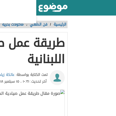
أكبر موقع عربي بالعالم
الرئيسية
/
فن الطهي
،
مأكولات بحرية
طريقة عمل ص
اللبنانية
عاتكة زياد
تمت الكتابة بواسطة:
آخر تحديث:
١٠:٣١ ، ١٥ سبتمبر ٢٠١٨