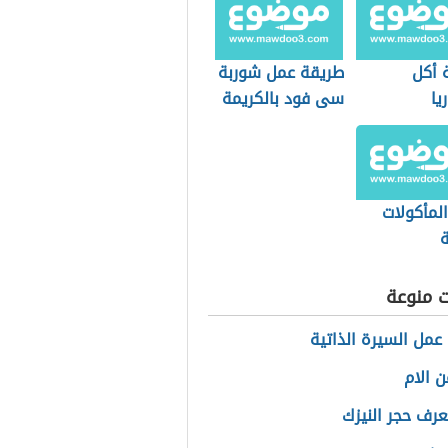
 أكل
طريقة عمل شوربة
يا
سى فود بالكريمة
لمأكولات
ة
ت منوعة
عمل السيرة الذاتية
 الام
رف حجر النيزك