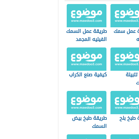
 عمل سمك
طريقة عمل السمك
ه
الفيليه المجمد
تبيلة
كيفية صنع الكراب
ك
 طبخ بلح
طريقة طبخ بيض
السمك