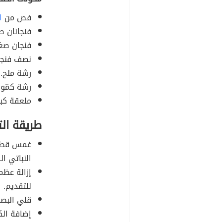
فص من
ا
فنجانان 
فنجان صغي
نصف فنجان
رشة ملح.
رشة كمّون
ملعقة كب
طريقة ال
غمس قطع ا
النباتي ال
إزالة عظم
للتقديم.
قلي البصل
إضافة الك