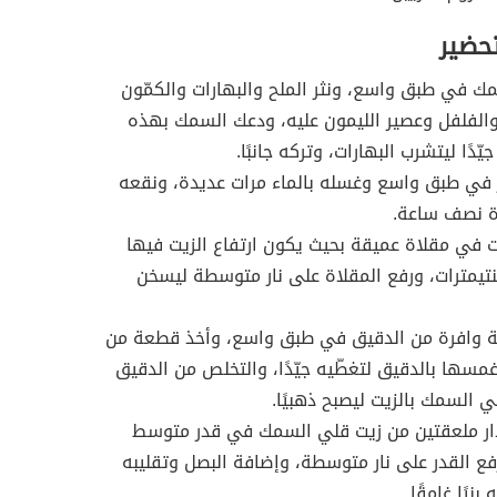
تحضير
 في طبق واسع، ونثر الملح والبهارات والكمّون
والفلفل وعصير الليمون عليه، ودعك السمك بهذه
جيّدًا ليتشرب البهارات، وتركه جانبًا.
 في طبق واسع وغسله بالماء مرات عديدة، ونقعه
دة نصف ساعة.
 في مقلاة عميقة بحيث يكون ارتفاع الزيت فيها
يمترات، ورفع المقلاة على نار متوسطة ليسخن
 وافرة من الدقيق في طبق واسع، وأخذ قطعة من
سها بالدقيق لتغطّيه جيّدًا، والتخلص من الدقيق
لي السمك بالزيت ليصبح ذهبيًا.
ر ملعقتين من زيت قلي السمك في قدر متوسط
فع القدر على نار متوسطة، وإضافة البصل وتقليبه
بنيًا غامقًا.