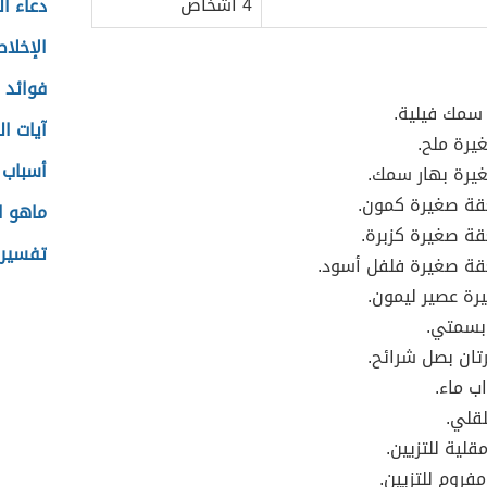
4 أشخاص
دعاء ا
الإخلا
فوائد 
سمك فيلية.
آيات ال
يرة ملح.
أسباب 
يرة بهار سمك.
ة صغيرة كمون.
ماهو ا
ة صغيرة كزبرة.
تفسير 
ة صغيرة فلفل أسود.
رة عصير ليمون.
 بسمتي.
رتان بصل شرائح.
ب ماء.
لقلي.
لية للتزيين.
روم للتزيين.