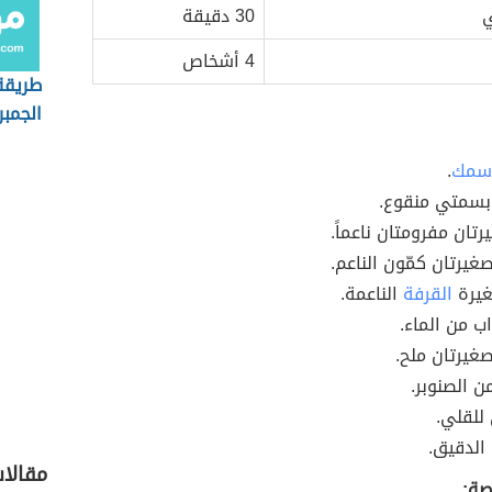
ي
30 دقيقة
4 أشخاص
طريقة
الجمب
سمك
.
 بسمتي منقوع.
رتان مفرومتان ناعماً.
غيرتان كمّون الناعم.
غيرة
القرفة
الناعمة.
اب من الماء.
غيرتان ملح.
ن الصنوبر.
 للقلي.
الدقيق.
مقالا
صة: