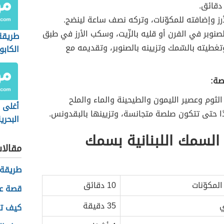
دقائق.
رز وإضافته للمكوّنات، وتركه نصف ساعة لينضج.
نوبر في الفرن أو قليه بالزّيت، وسكب الأرز في طبق
طريقة
تغطيته بالسّمك وتزيينه بالصنوبر، وتقديمه مع
الكابور
صة:
لثوم وعصير الليمون والطيحينة والماء والملح
أغلى ا
دًا حتى تتكون صلصة متجانسة، وتزيينها بالبقدونس.
البحري
 السمك اللبنانية بسمك
مقالا
طريقة 
لمكوّنات
10 دقائق
قصة عن
ي
35 دقيقة
كيف تع