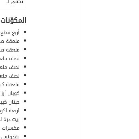
تكفي لـ
المكوّنات
أربع قطع 
ملعقة صغ
ملعقة صغ
نصف ملعق
نصف ملعق
نصف ملعق
ملعقة كبي
كوبان أرز
حبتان كبي
أربعة أكوا
زيت ذرة ل
مكسرات مق
بقدونس مف