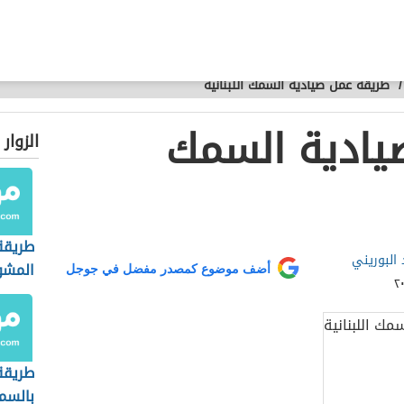
/
طريقة عمل صيادية السمك اللبنانية
يادية السمك
الزوار
طريقة
 البوريني
المشو
أضف موضوع كمصدر مفضل في جوجل
طريقة
بالسم