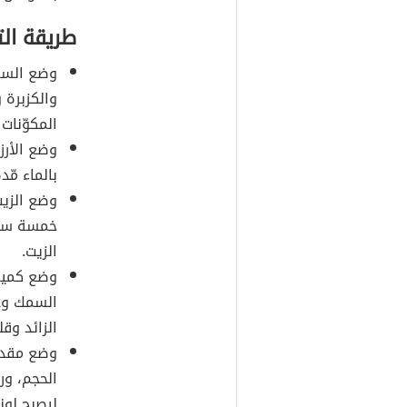
طريقة ال
وضع السمك
والكزبرة 
المكوّنات 
وضع الأرز
بالماء مّ
وضع الزيت
خمسة سنت
الزيت.
وضع كمية
السمك وغم
الزائد وق
وضع مقدا
الحجم، ور
ليصبح لونه 