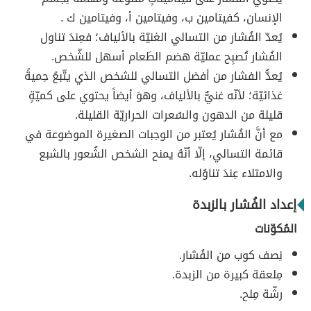
الإنسان، كفيتامين ب، وفيتامين أ، وفيتامين ك .
يُعدّ الفُشار من التسالي الغنيّة بالألياف؛ فعِندَ تناول
الفُشار تُصبِح عمليّة هضم الطَعام أسهل للشّخص.
يُعدُّ الفشار من أفضل التسالي للشخص الذي يتّبعُ حِميةً
غذائيّة؛ لأنّه غنيٌّ بالألياف، وهوَ أيضاً يحتوي على كميّةٍ
قليلة من الدهون والسُعرات الحراريّة القليلة.
مع أنَّ الفُشار يُعتبر من الوجبات الصغيرة الموضوعة في
قائمة التسالي، إلّا أنّهُ يمنح الشخص الشُعور بالشبع
والامتلاء عِندَ تناوُله.
إعداد الفُشار بالزبدة
المُكوّنات
نِصف كوب من الفُشار.
مِلعقة كبيرة من الزبدة.
رشّة مِلح.