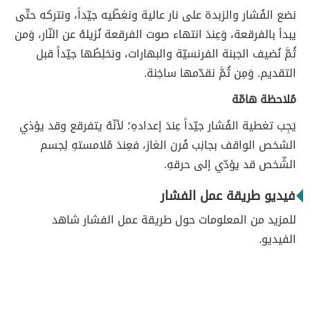
نضع الفُشار والزبدة على نار عالية ونغطّيه جيّداً، ونتركه حتّى
يبدأ بالفرقعة، وَعِندَ انتهاء صوت الفرقعة نُزيلهُ عن النّار، وَمن
ثُمَّ نُضيف الجبنة الفرنسيّة والبهارات، ونخلِطُها جيّداً قبل
التقديم. وَمِن ثُمَّ نقدّمها ساخِنة.
مُلاحظة هامّة
يَجِب تغطية الفُشار جيّداً عِندَ إعدادهِ؛ لأنّهُ يتفرقع وقد يؤذي
الشخص الواقف بجانِب فُرن الغاز، فعِندَ مُلامستهِ لِجسم
الشّخص قد يؤدّي إلى حرقهِ.
فيديو طريقة عمل الفشار
للمزيد من المعلومات حول طريقة عمل الفشار شاهد
الفيديو.