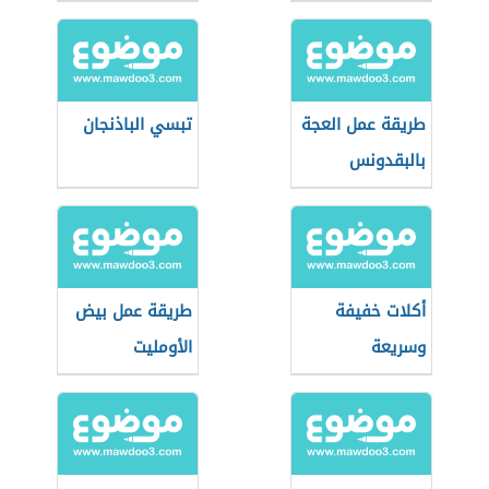
طريقة عمل العجة
تبسي الباذنجان
بالبقدونس
والبيض
أكلات خفيفة
طريقة عمل بيض
وسريعة
الأومليت