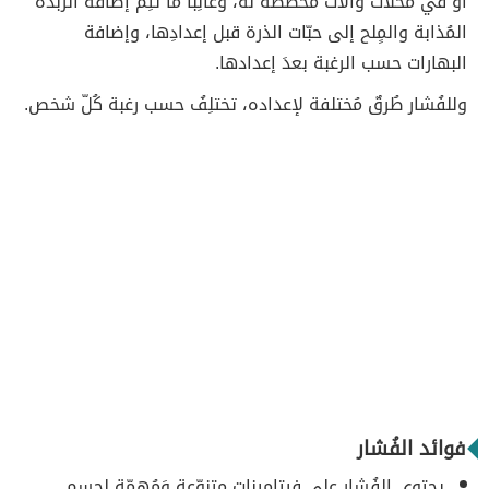
أو في مَحلّات وآلات مُخصّصة له، وغالِباً ما تتِمّ إضافة الزبدة
المُذابة والمٍلح إلى حبّات الذرة قبل إعدادِها، وإضافة
البهارات حسب الرغبة بعدَ إعدادها.
وللفُشار طُرقٌ مُختلفة لإعداده، تختلِفُ حسب رغبة كُلّ شخص.
فوائد الفُشار
يحتوي الفُشار على فيتاميناتٍ متنوّعة وَمُهمّة لِجسم