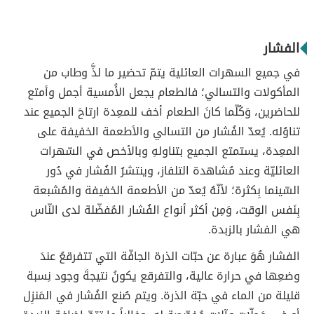
الفشار
في جميع السهرات العائلية يتمّ تحضير ما لذَّ وطاب من
المأكولات والتسالي؛ فالطعام يجعل الأُمسية أجمل وأمتع
للحاضرين، وَكُلّما كانَ الطعام أخف للمعِدة ارتاحَ الجميع عند
تناوُله. يُعدّ الفُشار من التسالي والأطعمة الخفيفة على
المعِدة، يستمتع الجميع بتناولهِ وبالأخص في السّهرات
العائليّة وعند مُشاهدة التلفاز، وينتشرُ الفُشار في دُور
السّينما بِكثرة؛ لأنّهُ يُعدّ من الأطعمة الخفيفة والمُشبعة
بِنَفس الوقت، وَمِن أكثر أنواع الفُشار المُفضّلة لدى النّاس
هي الفشار بالزبدة.
الفشار هُوَ عبارة عن حبّات الذرة الجافّة التي تتفرقعُ عندَ
وضعِها في حرارة عالية، والتفرقع يكونُ نتيجةَ وجود نِسبة
قليلة من الماء في حبّة الذرة. ويتم صُنع الفُشار في المَنزِل