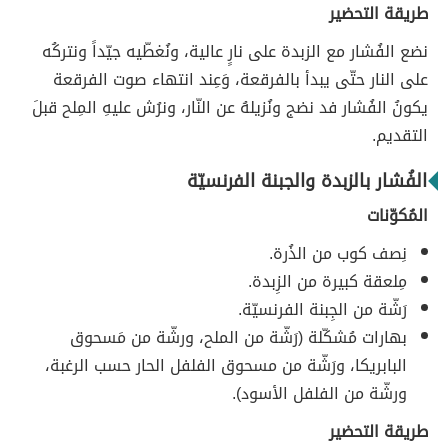
طريقة التحضير
نضع الفُشار مع الزبدة على نارٍ عالية، ونُغطّيه جيّداً ونتركُه
على النار حتّى يبدأ بالفرقعة، وَعِند انتهاء صوت الفرقعة
يكونُ الفُشار فد نضج ونُزيلهُ عن النّار، ونرُش عليهِ المِلح قبلَ
التقديم.
الفُشار بالزبدة والجبنة الفرنسيّة
المُكوّنات
نِصف كوب من الذُرة.
مِلعقة كبيرة من الزِبدة.
رَشّة من الجِبنة الفرنسيّة.
بهارات مُشكّلة (رَشّة من الملح، ورشّة من مَسحوق
البابريكا، ورَشّة من مسحوق الفلفل الحار حسب الرغبة،
ورشّة من الفلفل الأسود).
طريقة التحضير