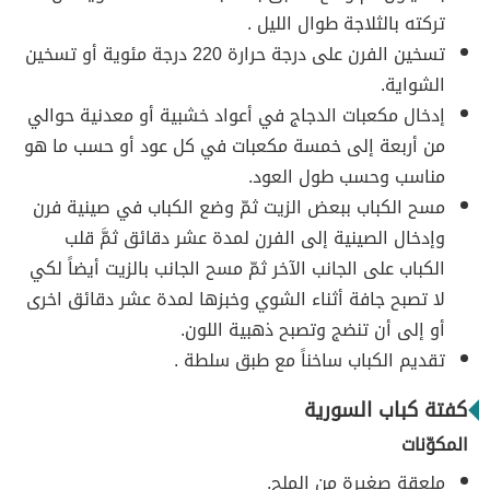
تركته بالثلاجة طوال الليل .
تسخين الفرن على درجة حرارة 220 درجة مئوية أو تسخين
الشواية.
إدخال مكعبات الدجاج في أعواد خشبية أو معدنية حوالي
من أربعة إلى خمسة مكعبات في كل عود أو حسب ما هو
مناسب وحسب طول العود.
مسح الكباب ببعض الزيت ثمّ وضع الكباب في صينية فرن
وإدخال الصينية إلى الفرن لمدة عشر دقائق ثمَّ قلب
الكباب على الجانب الآخر ثمّ مسح الجانب بالزيت أيضاً لكي
لا تصبح جافة أثناء الشوي وخبزها لمدة عشر دقائق اخرى
أو إلى أن تنضج وتصبح ذهبية اللون.
تقديم الكباب ساخناً مع طبق سلطة .
كفتة كباب السورية
المكوّنات
ملعقة صغيرة من الملح.