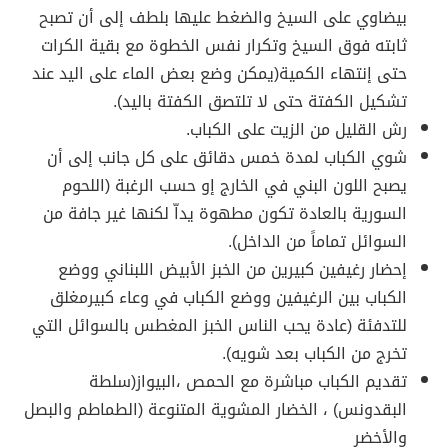
بيضاوي على السيخ والضغط عليها بلطف إلى أن تصبح
ثابته فوق السيخ وتكرار نفس الخطوة مع بقية الكرات
حتى إنتهاء الكمية(يمكن وضع بعض الماء على اليد عند
تشكيل الكفتة حتى لا تلتصق الكفتة باليد).
رش القليل من الزيت على الكباب.
شوي الكباب لمدة خمس دقائق على كل جانب إلى أن
يصبح اللون البني في الخارج إو حسب الرغبة (اللحوم
السورية بالعادة تكون مطهوة يداّ لكنها غير جافة من
السوائل تماماً من الداخل).
إحضار رغيفين كبيرين من الخبز الأبيض اللبناني ووضع
الكباب بين الرغيفين ووضع الكباب في وعاء كبيرمغلق
للتدفئة (عادة يحب الناس الخبز المغطس بالسوائل التي
تخرج من الكباب بعد شويه).
تقديم الكباب مباشرة مع الحمص ،البيواز(سلطة
البقدونس) ، الخضار المشوية المتنوعة (الطماطم والبصل
والأخضر