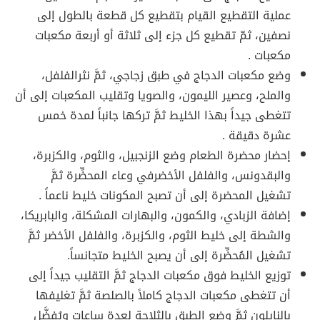
عملية التقطيع القيام بتقطيع كل قطعة بالطول إلى
نصفين، ثمّ تقطيع كل جزء إلى ثلاثة أو أربعة مكعبات
مكعبات .
وضع مكعبات الدجاج في طبق زجاجي، ثمَّ نثرالفلفل،
والملح، وعصير الليمون، والصويا وتقليب المكعبات إلى أن
تتغطى جيداً بهذا الخليط ثمَّ تركها جانباً لمدة خمس
عشرة دقيقة .
إحضار محضرة الطعام وضع الزنجبيل، والثوم، والكزبرة،
والبقدونس، والفلفل الأخضرفي وعاء المحضِّرة ثمَّ
تشغيل المحضرة إلى أن تصبح المكونات خليط ناعماً .
إضافة الزبادي، والكمون، والبهارات المشكلة، والبابريكا،
والشطة إلى خليط الثوم، والكزبرة، والفلفل الأخضر ثمَّ
تشغيل المُحضِّرة إلى أن يصبح الخليط متجانساً.
توزيع الخليط فوق مكعبات الدجاج ثمَّ التقليب جيداً إلى
أن تتغطى مكعبات الدجاج كاملاً بالصلصة ثمَّ تغليفها
بالنايلون ثمَّ وضع الطبق بالثلاجة لعدة ساعات ويُفضَّل