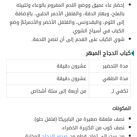
إحضار عاء عميق ووضع اللحم المفروم بالوعاء وتتبيله
بالملح، وبهار الدقة، والفلفل الأحمر الحلبي، بالإضافة
إلى الثوم، والبقدونس، والفلفل الأخضر والأحمرثمَّ وضع
الكباب في أسياخ الشوي.
شوي الكباب على الفحم إلى أن تنضج اللحمة.
كباب الدجاج المبهر
مدة التحضير
عشرون دقيقة
مدة الطهي
عشرون دقيقة
تكفي لـِ
من أربعة إلى ستة أشخاص
المكونات
نصف ملعقة صغيرة من البابريكا (فلفل حلو).
نصف كوب من الكزبرة الخضراء.
من ست إلى ثمان قطع من
صدور الدجاج
المخلية.