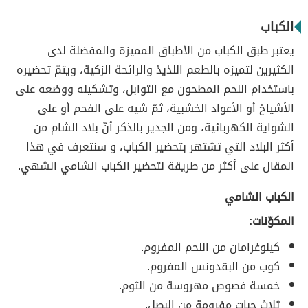
الكباب
يعتبر طبق الكباب من الأطباق المميزة والمفضلة لدى
الكثيرين لتميزه بالطعم اللذيذ والرائحة الزكية، ويتمّ تحضيره
باستخدام اللحم المطحون مع التوابل، وتشكيله ووضعه على
الأشياخ أو الأعواد الخشبية، ثمّ شيه على الفحم أو على
الشواية الكهربائية، ومن الجدير بالذكر أنّ بلاد الشام من
أكثر البلاد التي تشتهر بتحضير الكباب، و سنتعرف في هذا
المقال على أكثر من طريقة لتحضير الكباب الشامي الشهي.
الكباب الشامي
المكوّنات:
كيلوغرامان من اللحم المفروم.
كوب من البقدونس المفروم.
خمسة فصوص مهروسة من الثوم.
ثلاث حبات مفرومة من البصل.