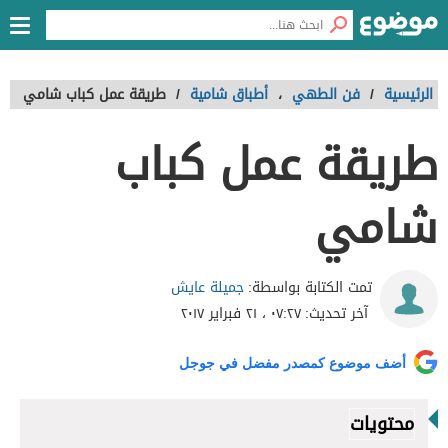
الرئيسية
/
فن الطهي
،
أطباق شامية
/
طريقة عمل كباب شامي
طريقة عمل كباب
شامي
جميلة عايش
تمت الكتابة بواسطة:
آخر تحديث:
٠٧:٢٧ ، ٢١ فبراير ٢٠١٧
أضف موضوع كمصدر مفضل في جوجل
محتويات