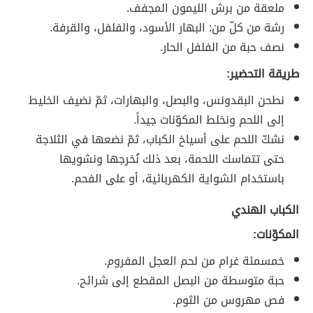
ملعقة من برش الليمون المجفف.
رشة من كلّ من: البهار الأسود، والفلفل، والقرفة.
نصف حبة من الفلفل الحار.
طريقة التحضير:
نطحن البقدونس، والبصل، والبهارات، ثمّ نضيف الخليط
إلى اللحم ونخلط المكوّنات جيداً.
نشكّ اللحم على أسياخ الكباب، ثمّ نضعها في الثلاجة
حتى تتماسك اللحمة، بعد ذلك نُخرجها ونشويها
باستخدام الشواية الكهربائية، أو على الفحم.
الكباب الهندي
المكوّنات:
خمسمئة غرام من لحم العجل المفروم.
حبة متوسطة من البصل المقطع إلى شرائح.
فص مهروس من الثوم.