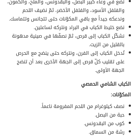
نضع في وعاء كبير البصل، والبقدونس، والملح، والكمون،
والفلفل الأسود، والفلفل الأخضر، ثمّ نضيف اللحم
وندعكه جيداً مع باقي المكوّنات حتى تتجانس وتتماسك.
نضع خليط الكباب في البراد ونتركه لساعتين.
نشكّل الكباب إلى قرص، ثمّ نصفّها في صينية مدهونة
بالقليل من الزيت.
نُدخل الكباب إلى الفرن، ونتركه حتى ينضج مع الحرص
على تقليب كلّ قرص إلى الجهة الأخرى بعد أن تنضج
الجهة الأولى.
الكباب الشامي الحمصي
المكوّنات:
نصف كيلوغرام من اللحم المفرومة ناعماً.
حبة من البصل.
كوب من البقدونس.
رشة من السماق.