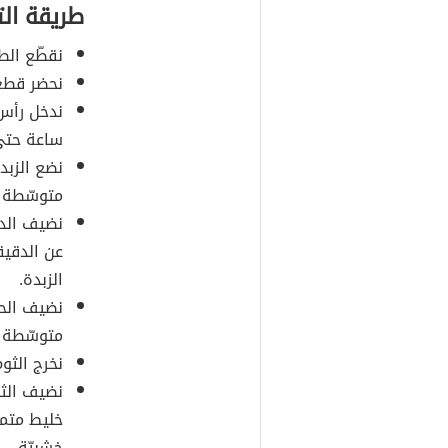
طريقة ال
نقطّع الط
نحضر قطعة
ندخل رأس 
ساعة حتى 
نضع الزبد
متوسّطة 
نضيف الدق
عن الدقيق
الزبدة.
نضيف الحل
متوسّطة 
نخرج الثو
نضيف الثو
خليط متما
خشبيّة.