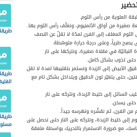
تحضير
بقة العلوية من رأس الثوم.
 صغيرة من أواق الألمنيوم، ونغلّف رأس الثوم بها.
طريقة
الثوم المغلف إلى الفرن لمدّة لا تقلّ عن النصف
يصبح طرياً، وعلى درجة حرارة متوسّطة.
ة النباتيّة في مقلاة صغيرة، ونتركها على نار
حتى تذوب بشكل كامل.
يق الأبيض إلى الزبدة ونستمر بتقليبها لمدة لا تقل
طريقة
تين، حتى يتغيّر لون الدقيق ويتداخل بشكل تام مع
الفليف
يب السائل إلى خليط الزبدة، ونتركه على نار
حتى يسخن.
م من الفرن، ثم نقشّره ونهرسه جيداً.
طريقة
م إلى خليط الزبدة، ونتركه على النار حتى نحصل على
مسلو
سك، مع ضرورة الاستمرار بالتحريك بواسطة ملعقة