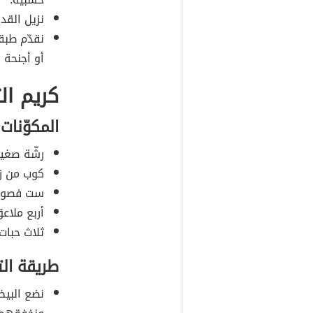
نزيل القدر 
نقدّم طبقا
أو أجنحة ا
كريم ال
المكوّنات
رشّة صغير
كوب من زي
ست فصوص 
أربع ملاع
ثلاث حبات
طريقة ال
نضع البيض