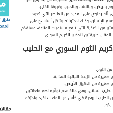
م بالبيض، وبالنشا، وبالحليب وغيرها الكثير،
ى أنّه يحتوي على العديد من العناصر التي تعود
طرق 
جسم الإنسان، وذلك لاحتوائه بشكل أساسيّ على
المعج
عتبر من الأغذية التي ترفع مستويات المناعة، وسنقدّم
المقال طريقتين لتحضير الكريم السوري.
ريم الثوم السوري مع الحليب
من الثوم.
 صغيرة من الزبدة النباتية المذابة.
ق صغيرة من الدقيق الأبيص.
حليب السائل، وفي حالة عدم توفّره نضع ملعقتين
ن الحليب البودرة في كأس من الماء الدافئ ونحرّكه
 يذوب.
مقالا