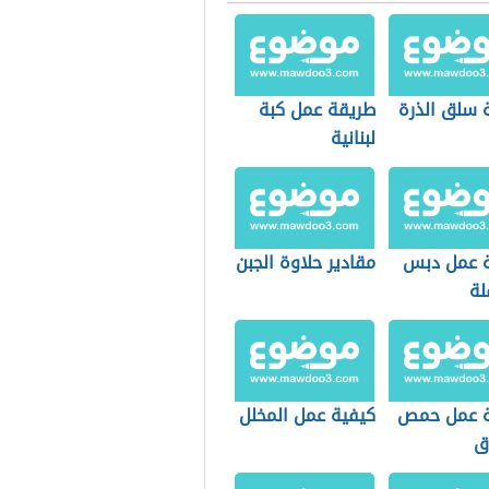
 سلق الذرة
طريقة عمل كبة
لبنانية
 عمل دبس
مقادير حلاوة الجبن
لة
 عمل حمص
كيفية عمل المخلل
ق