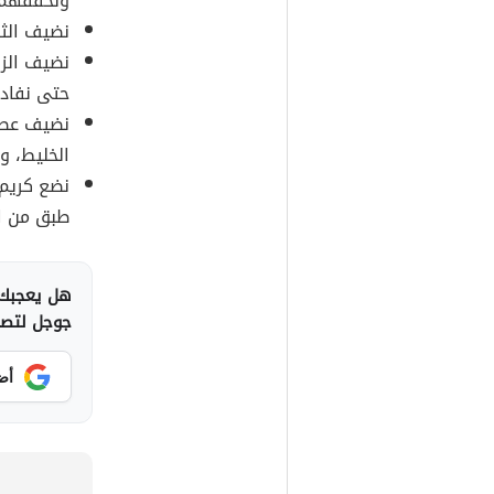
ونخفقهم ج
نضيف الثو
نضيف الزي
حتى نفاد 
نضيف عصير
الخليط، و
نضع كريم 
طبق من ال
هل يعجبك 
جوجل لتصلك
أض