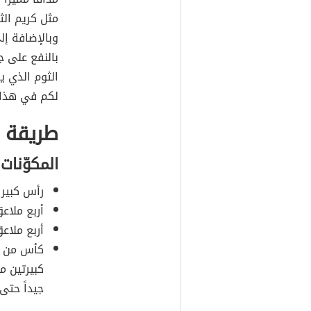
مثل كريم الثو
وبالإضافة إل
بالنفع على 
الثوم الذي ي
لكم في هذا 
طريقة ك
المكوّنات
رأس كبير 
أربع ملاعق
أربع ملاع
كأس من ال
كبيرتين م
جيداً حتى