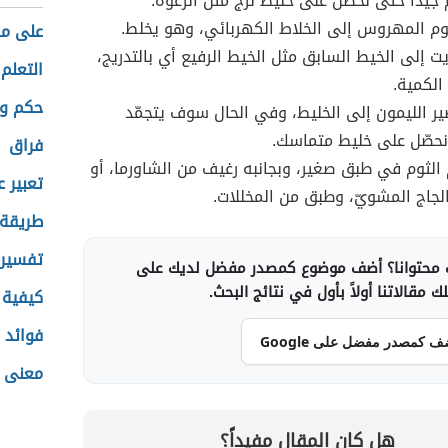
يداً حتى نحصل على خليط لزج مثل الرغوة.
م المهروس إلى الخلاط الكهربائي، وهو يخلط.
على ما
ت إلى الخيط السابق مثل الخيط الرفيع أي بالتدريج،
التعلم 
الكمية.
حكم و
 الليمون إلى الخليط، وفي الحال سوف يتجمّد
نحصّل على خليط متماسك.
فراق
الثوم في طبق صغير، وبجانبه رغيف من الشاورما، أو
تعبير 
جاج المشويّ، وطبق من المخللات.
طريقة 
تفسير 
محتوانا؟ أضف موضوع كمصدر مفضل لديك على
 مقالاتنا أولاً بأول في نتائج البحث.
كيفية 
فوائد 
ف كمصدر مفضل على Google
معنى ا
هل كان المقال مفيداً؟