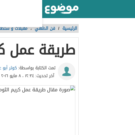
أكبر موقع عربي بالعالم
الرئيسية
/
فن الطهي
،
مقبلات و سلطا
طريقة عمل كر
كوثر أبو ع
تمت الكتابة بواسطة:
آخر تحديث:
١٢:٣٤ ، ٨ مايو ٢٠١٦