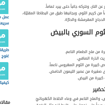
عن النار، ونتركه جانباً حتى يبرد تماماً.
ً من كريم الثوم، وبجانبها طبق من البطاطا المقليّة،
عمل م
لدجاج المقرمشة والحارّة.
سريعة
ثوم السوري بالبيض
طريقة 
ة من ملح الطعام الناعم.
غنوج ب
ت الذرة الصافي.
والطح
كبيرة من الثوم المهروس ناعماً.
ق صغيرة من عصير الليمون الحامض.
 كبيرة من البيض.
كيفية
تحضير
، والملح الناعم في وعاء الخلاط الكهربائيّ
مقالا