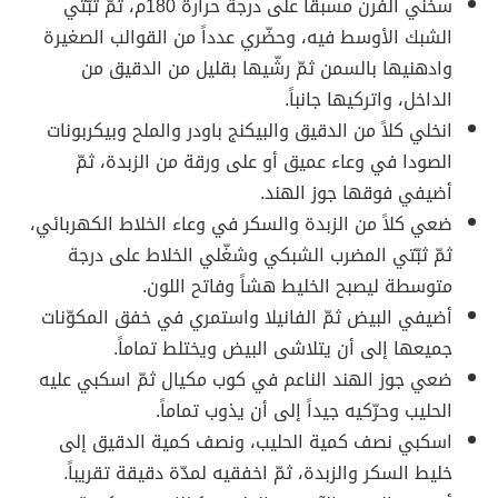
سخّني الفرن مسبقاً على درجة حرارة 180م، ثمّ ثبّتي
الشبك الأوسط فيه، وحضّري عدداً من القوالب الصغيرة
وادهنيها بالسمن ثمّ رشّيها بقليل من الدقيق من
الداخل، واتركيها جانباً.
انخلي كلاً من الدقيق والبيكنج باودر والملح وبيكربونات
الصودا في وعاء عميق أو على ورقة من الزبدة، ثمّ
أضيفي فوقها جوز الهند.
ضعي كلاً من الزبدة والسكر في وعاء الخلاط الكهربائي،
ثمّ ثبّتي المضرب الشبكي وشغّلي الخلاط على درجة
متوسطة ليصبح الخليط هشاً وفاتح اللون.
أضيفي البيض ثمّ الفانيلا واستمري في خفق المكوّنات
جميعها إلى أن يتلاشى البيض ويختلط تماماً.
ضعي جوز الهند الناعم في كوب مكيال ثمّ اسكبي عليه
الحليب وحرّكيه جيداً إلى أن يذوب تماماً.
اسكبي نصف كمية الحليب، ونصف كمية الدقيق إلى
خليط السكر والزبدة، ثمّ اخفقيه لمدّة دقيقة تقريباً.