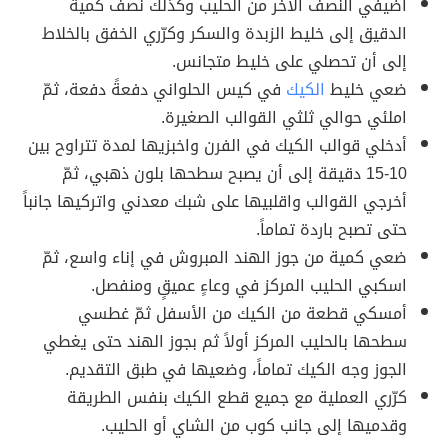
أضيفي النصف الآخر من الحليب وكذلك نصف كمية
الدقيق إلى خليط الزبدة والسكر وكرّري الخفق بالخلاط
إلى أن تحصلي على خليط متجانس.
ضعي خليط
الكيك
في كيس الحلواني دفعةً دفعة، ثمّ
املئي حوالي ثلثي القوالب الصغيرة.
أدخلي قوالب الكيك في الفرن واخبزيها لمدة تتراوح بين
10-15 دقيقة إلى أن يصبح سطحها بلون ذهبي، ثمّ
أخرجي القوالب واقلبيها على شبك معدني واتركيها جانباً
حتى تصبح باردة تماماً.
ضعي كمية من جوز الهند المبروش في إناء واسع، ثمّ
اسكبي الحليب المركز في وعاءٍ عميقٍ ومنفصل.
أمسكي قطعة من الكيك من الأسفل ثمّ غطسي
سطحها بالحليب المركز أولاً ثم بجوز الهند حتى يغطي
الجوز وجه الكيك تماماً، وضعيها في طبق التقديم.
كرّري العملية مع جميع قطع الكيك بنفس الطريقة
وقدميها إلى جانب كوب من الشاي أو الحليب.