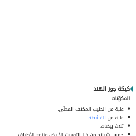
كيكة جوز الهند
المكوّنات
علبة من الحليب المكثف المحلّى.
علبة من
القشطة
.
ثلاث بيضات.
خمس شرائح من خبز التوست الأبيض منزوع الأطراف.