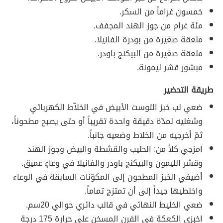
خمسون غراماً من السكر.
مئة غرام من جوز الهند المجفف.
ملعقة صغيرة من بودرة الفانيلا.
ملعقة صغيرة من البيكنج باودر.
مبشور قشر ليمونة.
طريقة التحضير
ضعي لب خبز التوست الأبيض في الخلاّط الكهربائي
وشغليه لمدّة دقيقة واحدة تقريباً أو حتى يصبح مطحوناً،
ثمّ أخرجيه من الخلاط وضعيه جانباً.
امزجي كلاً من: الحليب والقشطة والبيض وجوز الهند
وقشر الليمون والبيكنج باودر والفانيلا في وعاءٍ عميق.
أضيفي الخبز المطحون إلى المكوّنات السابقة في الوعاء
واخلطيها جيداً إلى أن تمتزج تماماً.
ضعي الخليط النهائي في قالب دائري حوالي 20سم.
اخبزي الكعكة في الفرن المسخن على حرارة 175 درجة