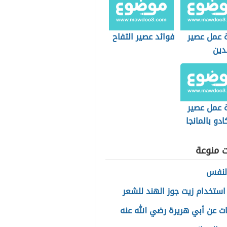
 عمل عصير
فوائد عصير التفاح
دين
 عمل عصير
ادو بالمانجا
ت منوعة
النفس
استخدام زيت جوز الهند للشعر
ت عن أبي هريرة رضي الله عنه