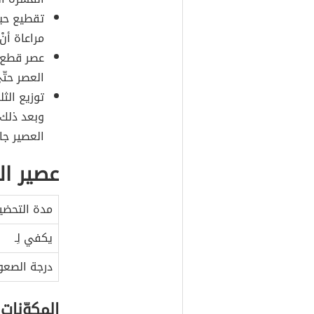
تقطيع حبا
مراعاة أن
عصر قطع ا
العصر حتّ
توزيع الث
وبعد ذلك 
العصير جاه
عصير ال
مدة التحضي
يكفي لِـ
درجة الصعو
المكوّنات