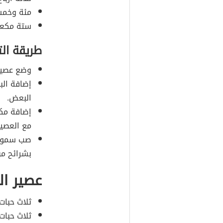
مئة وخمس
ستة مكعبا
طريقة ال
وضع عصير 
إضافة الب
البعض.
إضافة مكع
مع العصير
صب سمو
بشرائح من
عصير ال
ثلاث حبات 
ثلاث حبات