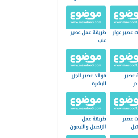
 عصير عوار
طريقة عمل عصير
عنب
 عصير
فوائد عصير الجزر
در
للبشرة
ت عصير
طريقة عمل
تيل
الزنجبيل والليمون