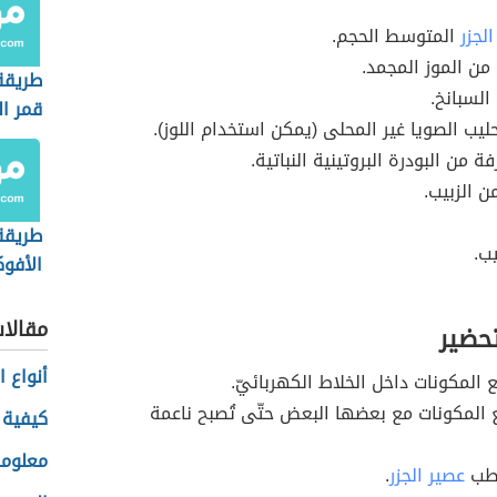
الجزر
المتوسط الحجم.
ن الموز المجمد.
طريقة
السبانخ.
قمر ال
يب الصويا غير المحلى (يمكن استخدام اللوز).
من البودرة البروتينية النباتية.
ن الزبيب.
طريقة
ب.
الأفوك
مقالا
تحضير
أنواع 
المكونات داخل الخلاط الكهربائيّ.
المكونات مع بعضها البعض حتّى تُصبح ناعمة
كيفية 
معلوما
رطب
عصير الجزر
.