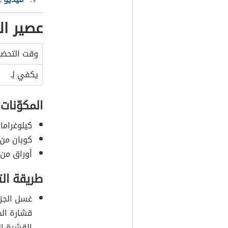
عصير ال
وقت التحضي
يكفي لِـ
المكوّنات
كيلوغرامان
كوبان من 
أوراق من ا
طريقة ال
غسل الجزر
قشارة الخ
القشرة الخ