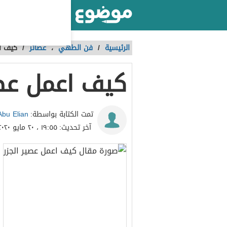
أكبر موقع عربي بالعالم
الرئيسية
/
فن الطهي
،
عصائر
/
كيف اع
كيف اعمل عصي
bu Elian
تمت الكتابة بواسطة:
آخر تحديث:
١٩:٥٥ ، ٢٠ مايو ٢٠٢٠