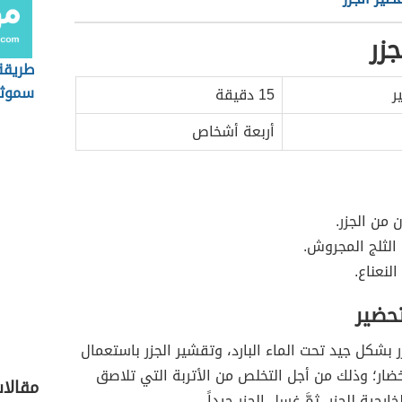
جزر
طريقة
سموثي
ر
15 دقيقة
أربعة أشخاص
 من الجزر.
الثلج المجروش.
لنعناع.
تحضير
 بشكل جيد تحت الماء البارد، وتقشير الجزر باستعمال
ضار؛ وذلك من أجل التخلص من الأتربة التي تلاصق
مقالا
ارجية للجزر، ثمَّ غسل الجزر جيداً.