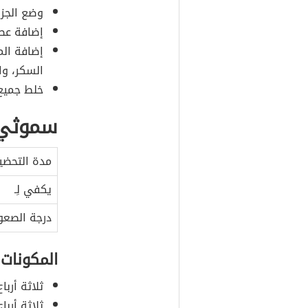
وضع الجزر
إضافة عصي
إضافة المك
السكر، وا
خلط جميع
سموثي ا
مدة التحضي
يكفي لِـ
درجة الصعو
المكونات
ثلاثة أربا
ثلاثة أربا