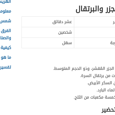
الهريس
زر والبرتقال
معلوما
شمس ا
ر
عشر دقائق
الفرق 
شخصين
والصنا
بة
سهل
كيفية ت
ما هو 
تفسير 
الجزر المُقشر، وذو الحجم المتوسط.
 من برتقال السرة.
السكر الأبيض.
اء البارد.
خمسة مكعبات من الثلج.
تحضير