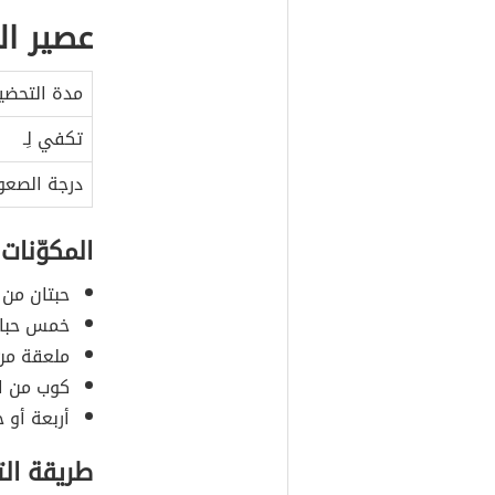
عصير الج
مدة التحضي
تكفي لِـ
درجة الصعو
المكوّنات
حبتان من 
خمس حبات
ملعقة من 
كوب من الم
أربعة أو 
طريقة ال