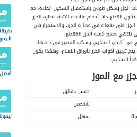
ت الجزر بشكل طوليّ باستعمال السكين الحادة، مع
ْ تكون القطع ذات أحجام مناسبة لفتحة عصارة الجزر.
لجزر على دفعات في عصارة الجزر، والاستمرار في
طريقة
ى تنتهي جميع كمية الجزر المُقطع.
الليمو
لج في أكواب التقديم، وسكب العصير في داخلها،
يتم تزيين أكواب الجزر بأوراق النعناع، وهكذا يكون
زاً للتقديم.
جزر مع الموز
أفضل 
ر
خمس دقائق
شخصين
بة
سهل
ليمون