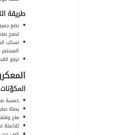
طريقة ال
نضع جميع 
تصبح صلص
نسكب الصل
المستمر 
نرفع القد
المعكرو
المكوّنات
خمسة صدو
بصلة صغيرة
ملح وفلف
ثلاثمئة غ
كوب جبن ش