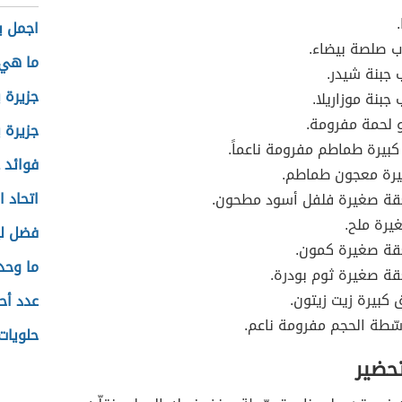
.
اجمل ب
ب صلصة بيضاء.
ما هي 
جبنة شيدر.
جزيرة ب
بنة موزاريلا.
 لحمة مفرومة.
جزيرة ب
 كبيرة طماطم مفرومة ناعماً.
فوائد 
يرة معجون طماطم.
اتحاد ا
ة صغيرة فلفل أسود مطحون.
يرة ملح.
فضل لي
ة صغيرة كمون.
ما وحد
ة صغيرة ثوم بودرة.
 كبيرة زيت زيتون.
عدد أح
ّطة الحجم مفرومة ناعم.
حلويات
تحضير