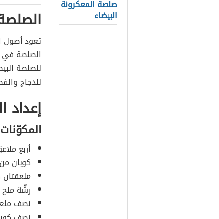
صلصة المعكرونة
الصلصة 
البيضاء
تعود أصول ا
الصلصة في تح
للصلصة البيض
للدجاج والفط
إعداد ا
المكوّنات
أربع ملاع
كوبان من 
ملعقتان ك
رشّة ملح 
نصف ملعق
نصف كوب 