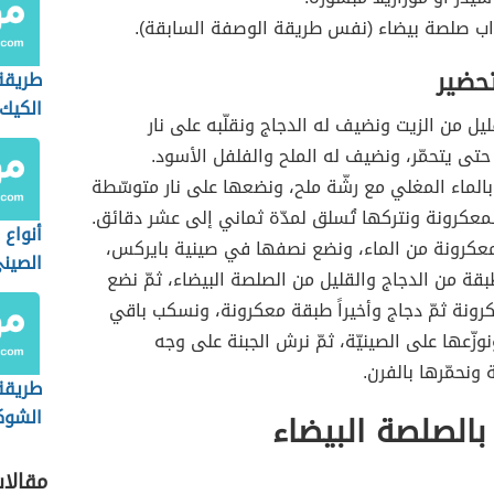
اب صلصة بيضاء (نفس طريقة الوصفة السابقة).
تحضير
طريق
الكيك
ليل من الزيت ونضيف له الدجاج ونقلّبه على نار
تى يتحمّر، ونضيف له الملح والفلفل الأسود.
ً بالماء المغلي مع رشّة ملح، ونضعها على نار متوسّطة
عكرونة ونتركها تُسلق لمدّة ثماني إلى عشر دقائق.
أنواع 
عكرونة من الماء، ونضع نصفها في صينية بايركس،
الصين
بقة من الدجاج والقليل من الصلصة البيضاء، ثمّ نضع
ونة ثمّ دجاج وأخيراً طبقة معكرونة، ونسكب باقي
وزّعها على الصينيّة، ثمّ نرش الجبنة على وجه
 ونحمّرها بالفرن.
طريق
الشوك
ا بالصلصة البيضاء
الشوكو
مقالا