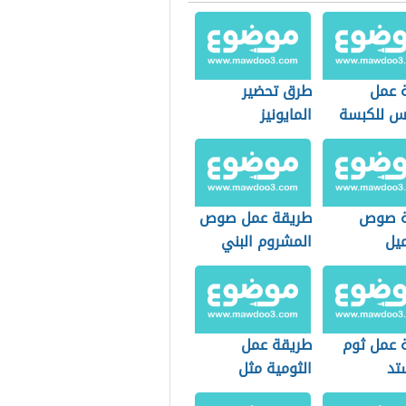
 عمل
طرق تحضير
س للكبسة
المايونيز
ة صوص
طريقة عمل صوص
ميل
المشروم البني
للبرغر
 عمل ثوم
طريقة عمل
تد
الثومية مثل
المطاعم