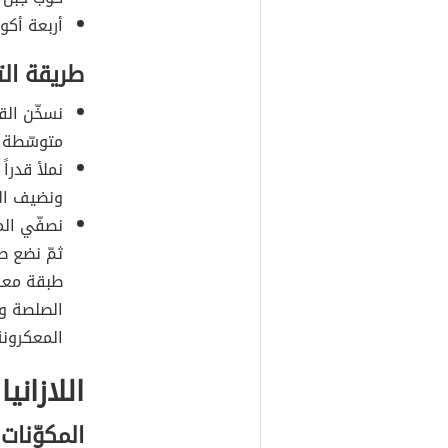
أربعة أكو
طريقة ال
نسخّن الق
متوسّطة ح
نملأ قدرا
ونضيف الم
نصفّي الم
ثمّ نضع ط
طبقة معكر
الصلصة ون
المعكرونة
اللازاني
المكوّنات