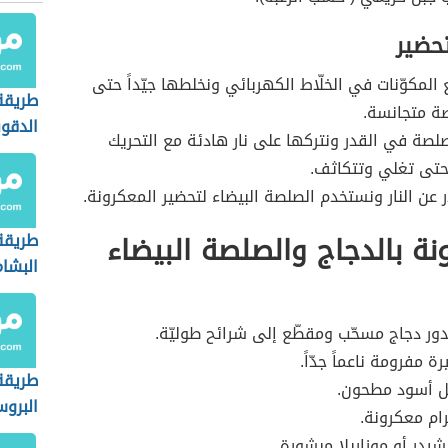
تحضير
المكوّنات في الخلّاط الكهربائي ونخلطها جيّداً حتى
طريقة
ة متجانسة.
الدقو
صة في القدر ونتركها على نار هادئة مع التحريك
حتى تغلي وتتكاثف.
ر عن النار ونستخدم الصلصة البيضاء لتحضير المعكرونة.
نة بالدجاج والصلصة البيضاء
طريق
البشا
ر دجاج مسحّب ومقطّع إلى شرائح طوليّة.
 مفرومة ناعماً جدّاً.
طريقة
ل أسود مطحون.
البروس
رام معكرونة.
يدر أو موزاريلا مبشورة.