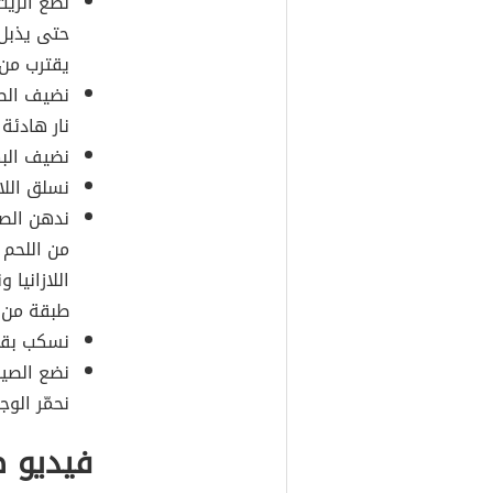
نضع الزيت
حتى يذبل،
يقترب من 
نضيف الط
نار هادئة 
نضيف البه
نسلق اللاز
ندهن الصين
من اللحم 
اللازانيا 
طبقة من ال
نسكب بقيّ
نضع الصين
نحمّر الوج
فيديو ط