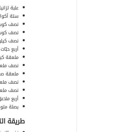
علبة لزانيا
ستة أكوا
نصف كوب 
نصف كوب ج
نصف كيلو
أربع حبّات
ملعقة كب
نصف ملعق
ملعقة صغ
نصف ملعق
نصف ملعق
أربع ملاعق
بصلة متوس
طريقة ال