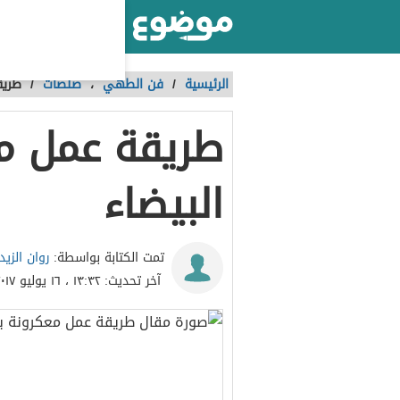
أكبر موقع عربي بالعالم
الرئيسية
/
فن الطهي
،
صلصات
/
طريق
طريقة عمل م
البيضاء
روان الزيد
تمت الكتابة بواسطة:
آخر تحديث:
١٣:٣٢ ، ١٦ يوليو ٢٠١٧