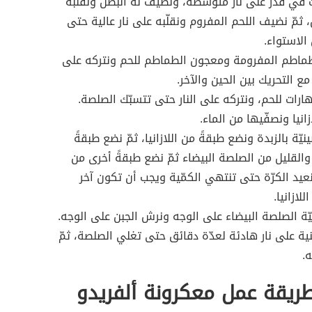
 في قدر على نار متوسّطة، ونضيف له البصل ونقلّبه
 ثمّ نضيف اللحم المفروم ونقلّبه على نار عالية حتى
الاستواء.
ماطم المفرومة ومعجون الطماطم للحم ونتركه على
مع التحريك بين الحين والآخر.
ارات للحم، ونتركه على النار حتى تتسبّك الصلصة.
انيا ونصفّيها من الماء.
يّة بالزبدة ونضع طبقةً من اللازانيا، ثمّ نضع طبقةً
والقليل من الصلصة البيضاء ثمّ نضع طبقةً أخرى من
ونعيد الكرّة حتى تنتهي الكمّية ويجب أن تكون آخر
لازانيا.
ة الصلصة البيضاء على الوجه ونرش الجبن على الوجه.
ية على نار هادئة لعدّة دقائق حتى تغلي الصلصة، ثمّ
ه.
ريقة عمل معكرونة ألفريدو