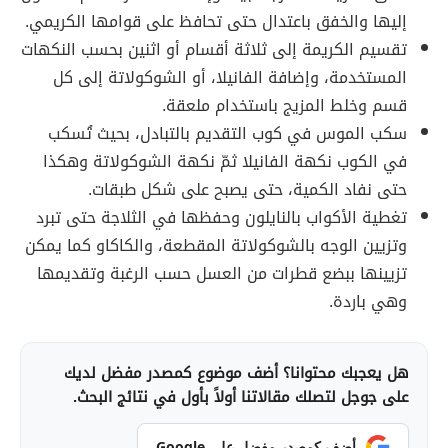
إليها والخفق باعتدال حتى تحافظ على قوامها الكريمي.
تقسيم الكريمة إلى ثلاثة أقسام أو اثنين بحسب النكهات
المستخدمة، وإضافة الفانيلا، أو الشوكولاتة إلى كل
قسم وخلط المزيج باستخدام ملعقة.
سكب الموس في كوب التقديم بالتبادل، بحيث تُسكب
في الكوب نكهة الفانيلا ثمّ نكهة الشوكولاتة وهكذا
حتى نفاد الكمية، حتى يصبح على شكل طبقات.
تغطية الأكواب بالنايلون وحفظها في الثلاجة حتى تبرد
وتزيين الوجه بالشوكولاتة المقطعة، والكاكاو كما يمكن
تزيينها ببضع قطرات من العسل حسب الرغبة وتقديمها
وهي باردة.
هل يعجبك محتوانا؟ أضف موضوع كمصدر مفضل لديك
على جوجل لتصلك مقالاتنا أولاً بأول في نتائج البحث.
أضف كمصدر مفضل على Google