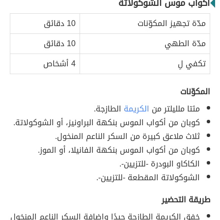
أكواب موس الشوكولاتة
مدّة تجهيز المكوّنات
10 دقائق
مدّة الطهي
10 دقائق
تكفي لِ
4 أشخاص
المكوّنات
مئتا ملليلتر من
الكريمة
الطازجة.
كوبان من أكواب الموس بنكهة البراونيز، أو الشوكولاتة.
ثلاث ملاعق كبيرة من السكر الناعم المنخول.
كوبان من أكواب الموس بنكهة الفانيلا، أو الموز.
الكاكاو البودرة -للتزيين-.
الشوكولاتة المقطعة -للتزيين-.
طريقة التحضير
خفق الكريمة الطازجة جيدًا وإضافة السكر الناعم المنخول