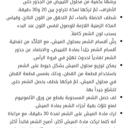
برشها بكمية من محلول التبييض من الجذور حتى
الأطراف، ثمّ تركها لمدّة تتراوح بين 20 و30 دقيقة.
شطف الخصلة بالماء، ثمّ التحقق من اللون الناتج، وقياس
المدّة الزمنية اللازمة للوصول لنفس اللون عند البدء
بسحب لون الشعر كاملاً.
رشّ أقسام الشعر بمحلول الميش، مع التأكّد من تغطية
أقسام الشعر جيّداً بمادة التبييض، والابتعاد عن جذور
الشعر تفادياً لحدوث تهيّج في فروة الرأس.
يمكن توزيع محلول الميش بشكل خيوط على الشعر
باستخدام قطعة من القطن، وذلك بغمس قطعة القطن
في محلول الميش، ثمّ فركها بلطف بخصل الشعر حتى
تتشبّع جيداً بها.
لف خصل الشعر المسحوبة بقطع من ورق الألمونيوم
لمنع تلوّث بقية أجزاء الشعر بمادة الميش.
ترك مادة الميش على الشعر لمدة 30 دقيقة، مع مراعاة
أنه كلما تركت مادة الميش أكثر، أصبح الشعر فاتحاً أكثر.