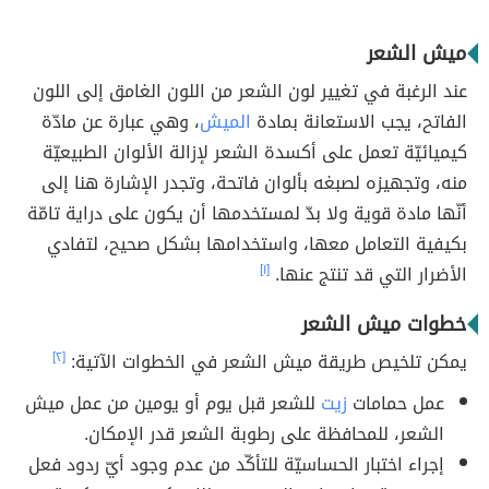
ميش الشعر
عند الرغبة في تغيير لون الشعر من اللون الغامق إلى اللون
الفاتح، يجب الاستعانة بمادة
الميش
، وهي عبارة عن مادّة
كيميائيّة تعمل على أكسدة الشعر لإزالة الألوان الطبيعيّة
منه، وتجهيزه لصبغه بألوان فاتحة، وتجدر الإشارة هنا إلى
أنّها مادة قوية ولا بدّ لمستخدمها أن يكون على دراية تامّة
بكيفية التعامل معها، واستخدامها بشكل صحيح، لتفادي
الأضرار التي قد تنتج عنها.
[١]
خطوات ميش الشعر
يمكن تلخيص طريقة ميش الشعر في الخطوات الآتية:
[٢]
عمل حمامات
زيت
للشعر قبل يوم أو يومين من عمل ميش
الشعر، للمحافظة على رطوبة الشعر قدر الإمكان.
إجراء اختبار الحساسيّة للتأكّد من عدم وجود أيّ ردود فعل