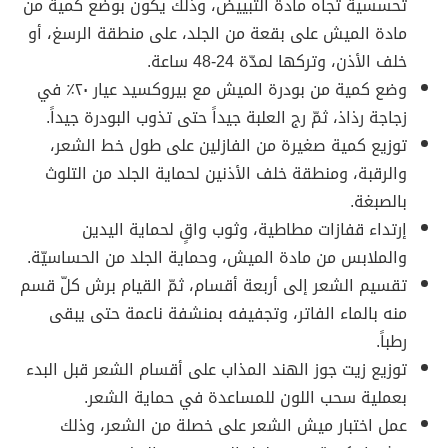
تحسسية تجاه مادة التبييض، وذلك يكون بوضع كمية من
مادة الميش على بقعة من الجلد، على منطقة الرسغ، أو
خلف الأذن، وتركها لمدّة 24-48 ساعة.
وضع كمية من بودرة الميش مع بيروكسيد عيار ٢٠٪‏ في
زجاجة رذاذ، ثمّ رج العلبة جيداً حتى تذوب البودرة جيداً.
توزيع كمية صغيرة من الفازلين على طول خط الشعر،
والرقبة، ومنطقة خلف الأذنين لحماية الجلد من التلوث
بالصبغة.
إرتداء قفازات مطاطية، وثوب واقٍ لحماية اليدين
والملابس من مادة الميش، وحماية الجلد من الحساسيّة.
تقسيم الشعر إلى أربعة أقسام، ثمّ القيام برش كلّ قسم
منه بالماء الفاتر، وتجفيفه بمنشفة ناعمة حتى يبقى
رطباً.
توزيع زيت جوز الهند المذاب على أقسام الشعر قبل البدء
بعملية سحب اللون للمساعدة في حماية الشعر.
عمل اختبار ميش الشعر على خصلة من الشعر، وذلك