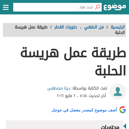
الرئيسية
/
فن الطهي
،
حلويات القطر
/
طريقة عمل هريسة
الحلبة
طريقة عمل هريسة
الحلبة
دينا مصطفى
تمت الكتابة بواسطة:
آخر تحديث:
١١:١٥ ، ٢ مايو ٢٠١٦
أضف موضوع كمصدر مفضل في جوجل
محتويات