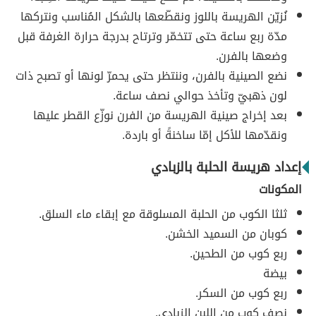
نُزيّن الهريسة باللوز ونقطّعها بالشكل المُناسب ونتركها
مدّة ربع ساعة حتى تتخمّر وترتاح بدرجة حرارة الغرفة قبل
وضعها بالفرن.
نضع الصينية بالفرن، وننتظر حتى يحمرّ لونها أو تصبح ذات
لون ذهبيّ وتأخذ حوالي نصف ساعة.
بعد إخراج صينية الهريسة من الفرن نوزّع القطر عليها
ونقدّمها للأكل إمّا ساخنةً أو باردة.
إعداد هريسة الحلبة بالزبادي
المكونات
ثلثا الكوب من الحلبة المسلوقة مع إبقاء ماء السلق.
كوبان من السميد الخشن.
ربع كوب من الطحين.
بيضة
ربع كوب من السكر.
نصف كوب من اللبن الزبادي.