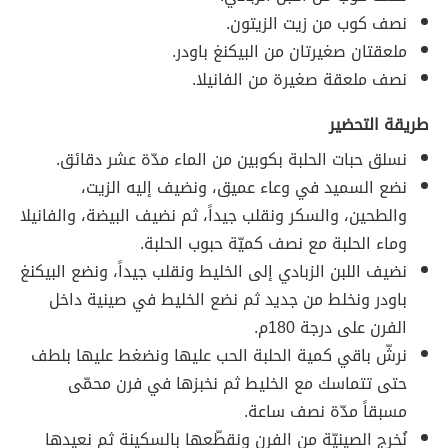
نصف كوب من زيت الزيتون.
ملعقتان صغيرتان من البيكنغ باودر.
نصف ملعقة صغيرة من الفانيلا.
طريقة التحضير
نسلق حبات الحلبة بكوبين من الماء مدّة عشر دقائق.
نضع السميد في وعاء عميق، ونضيف إليه الزيت،
والطحين، والسكر ونقلب جيداً، ثم نضيف البيضة، والفانيلا
وماء الحلبة مع نصف كميّة حبوب الحلبة.
نضيف اللبن الزبادي إلى الخليط ونقلب جيداً، ونضع البيكنغ
باودر ونخلط من جديد ثم نضع الخليط في صينية داخل
الفرن على درجة 180م.
نرشّ باقي كمية الحلبة الحب عليها ونضغط عليها بلطف
حتى تتماسك مع الخليط ثم نخبزها في فرن محمّى
مسبقاً مدّة نصف ساعة.
نُخرج الصينيّة من الفرن ونقطّعها بالسكينة ثم نعيدها