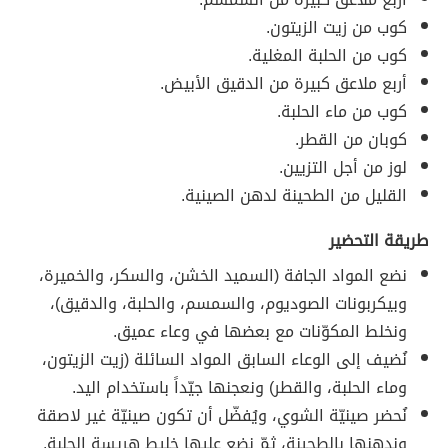
كوب من زيت الزيتون.
كوب من الحلبة المغلية.
أربع ملاعق كبيرة من الدقيق الأبيض.
كوب من ماء الحلبة.
كوبان من القطر.
لوز من أجل التزيين.
القليل من الطحينة لدهن الصينية.
طريقة التحضير
نضع المواد الجافة (السميد الخشن، والسكر، والخميرة،
وبيكربونات الصوديوم، والسمسم، والحلبة، والدقيق)،
ونخلط المكوّنات مع بعضها في وعاء عميق.
نُضيف إلى الوعاء السابق المواد السائلة (زيت الزيتون،
وماء الحلبة، والقطر) ونعجنها جيّداً باستخدام اليد.
نُحضر صينيّة الشوي، ويُفضّل أن تكون صينيّة غير لاصقة
وندهنها بالطحينة، ثمّ نضع عليها خليط هريسة الحِلبة.