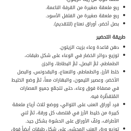
ربع ملعقة صغيرة من القرفة الناعمة.
ربع ملعقة صغيرة من الفلفل الأسود.
بصل أخضر، أوراق نعناع (للتقديم).
طريقة التحضير
دهن قاعدة وعاء بزيت الزيتون.
توزيع دوائر الخضار في الوعاء على شكل طبقات،
الطماطم، ثمَّ البصل، ثمَّ البطاطا، والجزر.
خلط الأرز، والطماطم، والنعناع، والبقدونس، والبصل
الأخضر، وعصير الليمون، والبهارات معاً، ثمَّ وضع الخليط
في مصفاة فوق وعاء، حتى تتجمّع جميع العصارات
المُتقطّرة فيه.
فرد أوراق العنب على التوالي، ووضع ثلاث أرباع ملعقة
كبيرة من خليط الأرز في مُنتصف كل ورقة، ثمَّ ثني
الأطراف، ولفّ الأوراق على الحشوة بشكل جيد.
توزيع ورق العنب المحشي على شكل طبقات أيضاً فوق