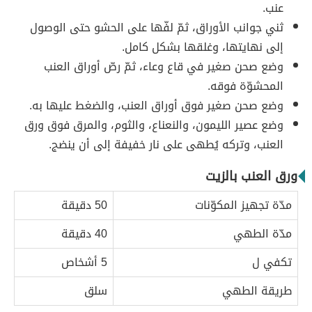
عنب.
ثني جوانب الأوراق، ثمّ لفّها على الحشو حتى الوصول
إلى نهايتها، وغلقها بشكل كامل.
وضع صحن صغير في قاع وعاء، ثمّ رصّ أوراق العنب
المحشوّة فوقه.
وضع صحن صغير فوق أوراق العنب، والضغط عليها به.
وضع عصير الليمون، والنعناع، والثوم، والمرق فوق ورق
العنب، وتركه يُطهى على نار خفيفة إلى أن ينضج.
ورق العنب بالزيت
مدّة تجهيز المكوّنات
50 دقيقة
مدّة الطهي
40 دقيقة
تكفي ل
5 أشخاص
طريقة الطهي
سلق