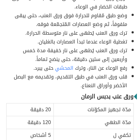
طبقات الخضار في الوعاء.
وضع طبق مُقاوم للحرارة فوق ورق العنب، حتى يبقى
ملفوفاً، ثم وضع العصارات المُتجمّعة فوقه.
ترك ورق العنب يُطهى على نار متوسطة الحرارة.
تغطية الوعاء عندما تبدأ العصارات بالغليان.
ترك ورق العنب يُطهى على نار خفيفة مدة خمس
وأربعين إلى ستين دقيقة، حتى ينضج تماماً.
رفع الوعاء عن النار، وترك
المحشي
حتى يبرد.
قلب ورق العنب في طبق التقديم، وتقديمه مع البصل
الأخضر وأوراق النعناع.
ورق عنب بدبس الرمان
مدّة تجهيز المكوّنات
20 دقيقة
مدّة الطهي
120 دقيقة
تكفي ل
5 أشخاص