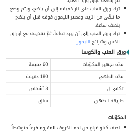
ثمَّ وضعه فوق ورق العنب.
ترك ورق العنب على نار خفيفة إلى أن ينضج، ويتم وضع
ما تبقّى من الزيت وعصير الليمون فوقه قبل أن ينضج
بنصف ساعة.
ترك ورق العنب إلى أن يبرد تماماً، ثمَّ تقديمه مع أوراق
الخس وشرائح
الليمون
.
ورق العنب والكوسا
مدّة تجهيز المكوّنات
60 دقيقة
مدّة الطهي
180 دقيقة
تكفي ل
8 أشخاص
طريقة الطهي
سلق
المكوّنات
نصف كيلو غرامٍ من لحم الخروف المفروم فرماً متوسّطاً.