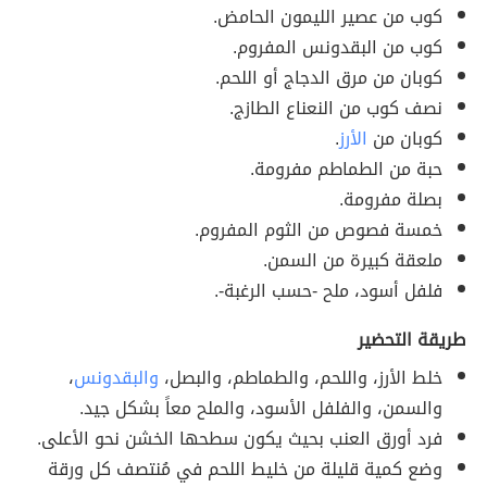
كوب من عصير الليمون الحامض.
كوب من البقدونس المفروم.
كوبان من مرق الدجاج أو اللحم.
نصف كوب من النعناع الطازج.
كوبان من
الأرز
.
حبة من الطماطم مفرومة.
بصلة مفرومة.
خمسة فصوص من الثوم المفروم.
ملعقة كبيرة من السمن.
فلفل أسود، ملح -حسب الرغبة-.
طريقة التحضير
خلط الأرز، واللحم، والطماطم، والبصل،
والبقدونس
،
والسمن، والفلفل الأسود، والملح معاً بشكل جيد.
فرد أورق العنب بحيث يكون سطحها الخشن نحو الأعلى.
وضع كمية قليلة من خليط اللحم في مُنتصف كل ورقة