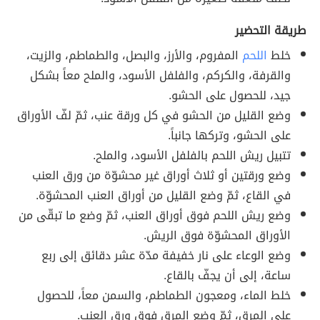
طريقة التحضير
خلط
اللحم
المفروم، والأرز، والبصل، والطماطم، والزيت،
والقرفة، والكركم، والفلفل الأسود، والملح معاً بشكل
جيد، للحصول على الحشو.
وضع القليل من الحشو في كل ورقة عنب، ثمّ لفّ الأوراق
على الحشو، وتركها جانباً.
تتبيل ريش اللحم بالفلفل الأسود، والملح.
وضع ورقتين أو ثلاث أوراق غير محشوّة من ورق العنب
في القاع، ثمّ وضع القليل من أوراق العنب المحشوّة.
وضع ريش اللحم فوق أوراق العنب، ثمّ وضع ما تبقّى من
الأوراق المحشوّة فوق الريش.
وضع الوعاء على نار خفيفة مدّة عشر دقائق إلى ربع
ساعة، إلى أن يجفّ بالقاع.
خلط الماء، ومعجون الطماطم، والسمن معاً، للحصول
على المرق، ثمّ وضع المرق فوق ورق العنب.