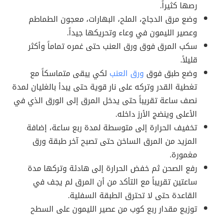
رصها كثيراً.
وضع مرق الدجاج، الملح، البهارات، معجون الطماطم
وعصير الليمون في وعاء وتحريكها جيداً.
سكب المرق فوق ورق العنب حتى غمره تماماً وأكثر
قليلاً.
وضع طبق فوق
ورق العنب
لكي يبقى متماسكاً مع
تغطية القدر وتركه على نار قوية حتى يبدأ بالغليان لمدة
نصف ساعة تقريباً حتى يدخل المرق إلى الورق الذي في
الأعلى وينضج الأرز داخله.
تخفيف الحرارة إلى متوسطة لمدة ربع ساعة، إضافة
المزيد من المرق الساخن حتى تصبح آخر طبقة ورق
مغمورة.
رفع الصحن ثم خفض الحرارة إلى هادئة وتركها مدة
ساعتين تقريباً مع التأكد من أن المرق لم يجف في
القاعدة حتى لا تحترق الطبقة السفلية.
توزيع مقدار ربع كوب من عصير الليمون على السطح