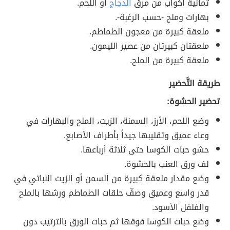
ثمانية أكواب من مرق
الدجاج
أو اللحم.
بهارات وملح -حسب الرغبة-.
ملعقة كبيرة من معجون الطماطم.
ملعقتان كبيرتان من عصير الليمون.
ملعقة كبيرة من الملح.
طريقة التَّحضير
تحضير الحشوة:
وضع اللحم، الأرز، السمنة، الزيت، الملح والبهارات في
وعاء عميق وتقليبها جيداً بأطراف الأصابع.
حشو حبات الكوسا حتى ثلاثة أرباعها.
لف ورق العنب بالحشوة.
وضع مقدار ملعقة كبيرة من السمن أو الزيت النباتي في
قدر واسع وعميق وصفّ حلقات الطماطم ورشها بالملح
والفلفل الأسود.
وضع حبات الكوسا فوقها ثم حبات الورق بالترتيب دون