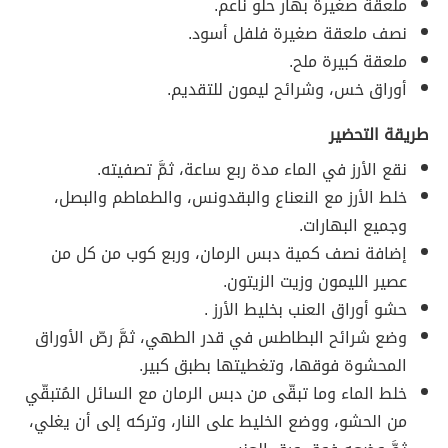
ملعقة صغيرة بهار حلو ناعم.
نصف ملعقة صغيرة فلفل أسود.
ملعقة كبيرة ملح.
أوراق خس، وشرائح ليمون للتقديم.
طريقة التحضير
نقع الأرز في الماء مدة ربع ساعة، ثمَّ تصفيته.
خلط الأرز مع النعناع والبقدونس، والطماطم والبصل،
وجميع البهارات.
إضافة نصف كمية دبس الرمان، وربع كوب من كل من
عصير الليمون وزيت الزيتون.
حشو أوراق العنب بخليط الأرز .
وضع شرائح البطاطس في قدر الطهي، ثمَّ رصّ الأوراق
المحشوة فوقها، وتغطيتها بطبق كبير.
خلط الماء وما تبقّى من دبس الرمان مع السائل المُتبقّي
من الحشو، ووضع الخليط على النار، وتركه إلى أن يغلي،