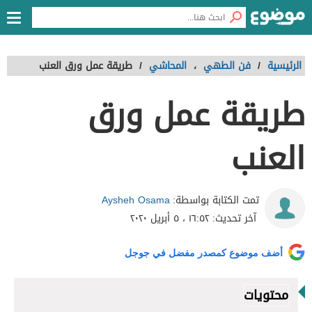
الرئيسية
/
فن الطهي
،
المحاشي
/
طريقة عمل ورق العنب
طريقة عمل ورق
العنب
Aysheh Osama
تمت الكتابة بواسطة:
آخر تحديث:
١٦:٥٢ ، ٥ أبريل ٢٠٢٠
أضف موضوع كمصدر مفضل في جوجل
محتويات