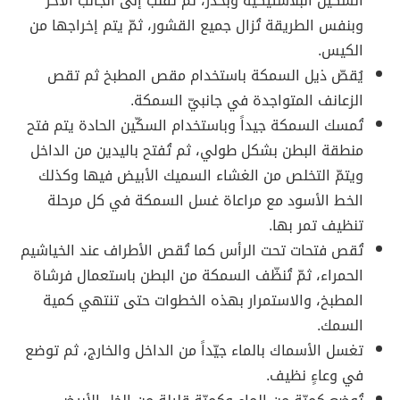
السكين البلاستيكيّة وبحذر، ثم تُقلّب إلى الجانب الآخر
وبنفس الطريقة تُزال جميع القشور، ثمّ يتم إخراجها من
الكيس.
يُقصّ ذيل السمكة باستخدام مقص المطبخ ثم تقص
الزعانف المتواجدة في جانبيّ السمكة.
تُمسك السمكة جيداً وباستخدام السكّين الحادة يتم فتح
منطقة البطن بشكل طولي، ثم تُفتح باليدين من الداخل
ويتمّ التخلص من الغشاء السميك الأبيض فيها وكذلك
الخط الأسود مع مراعاة غسل السمكة في كل مرحلة
تنظيف تمر بها.
تُقص فتحات تحت الرأس كما تُقص الأطراف عند الخياشيم
الحمراء، ثمّ تُنظّف السمكة من البطن باستعمال فرشاة
المطبخ، والاستمرار بهذه الخطوات حتى تنتهي كمية
السمك.
تغسل الأسماك بالماء جيّداً من الداخل والخارج، ثم توضع
في وعاءٍ نظيف.