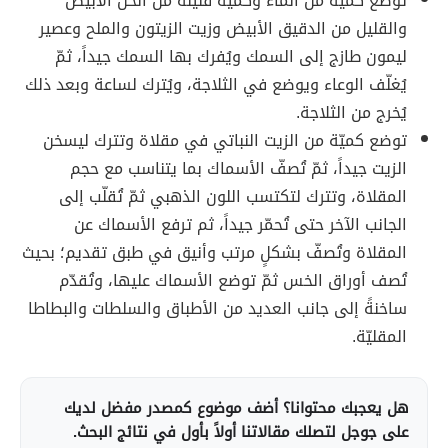
تُوضع كميّة من الماء وكميّة قليلة من الخل الأبيض
والقليل من الدقيق الأبيض وزيت الزيتون والملح وعصير
ليمون طازج إلى السمك ويُفرك بها السمك جيداً، ثمّ
يُغلّف الوعاء ويوضع في الثلاجة، ويُترك لساعة وبعد ذلك
يُخرج من الثلاجة.
توضع كميّة من الزيت النباتي في مقلاة وتترك ليسخن
الزيت جيداً، ثمّ تُصفّ الأسماك بما يتناسب مع حجم
المقلاة، وتترك لتكتسب اللون الذهبي ثمّ تُقلّب إلى
الجانب الآخر حتى تُحمّر جيداً، ثم ترفع الأسماك عن
المقلاة وتُصفّ بشكلٍ مرتب وأنيق في طبق تقديم؛ بحيث
تُصف أوراق الخس ثمّ توضع الأسماك عليها، وتُقدّم
ساخنةً إلى جانب العديد من الأطباق والسلطات والبطاطا
المقليّة.
هل يعجبك محتوانا؟ أضف موضوع كمصدر مفضل لديك
على جوجل لتصلك مقالاتنا أولاً بأول في نتائج البحث.