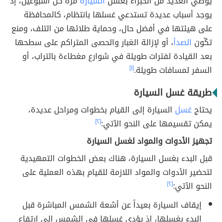
يوصي العديد من الخبراء بغسل
السيارة
مرة كل أسبوعين، إذ
يوجد أسباب عديدة تستدعي غسلها بانتظام، كالمحافظة
على هيئتها في أفضل حال، وحماية طلائها من التلف، ومنع
تكّون
الصدأ
، أو لإزالة الغبار والحصى المتراكم على سطحها
بعد القيادة لفترات طويلة في شوارع مغطاءة بالتراب، أو
السفر لمسافات طويلة.
[١]
طريقة غسل السيارة
يحتاج
غسل
السيارة إلى القيام بخطوات ومراحل عديدة،
يمكن تقسيمها على النحو الآتي:
[٢]
تجهيز الأدوات والمواد لغسل السيارة
قبل البدء بغسل السيارة، هناك بعض الخطوات التمهيدية
لتحضير الأدوات والمواد اللازمة للقيام بهذه العملية على
النحو الآتي:
[٢]
إيقاف السيارة بعيداً عن أشعة الشمس المباشرة قبل
البدء بغسلها، إذ يؤدي غسلها في الشمس إلى ارتفاع