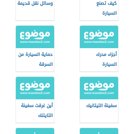
كيف تصنع
وسائل نقل قديمة
السيارة
أجزاء محرك
حماية السيارة من
السيارة
السرقة
سفينة التيتانيك
أين غرقت سفينة
التايتنك