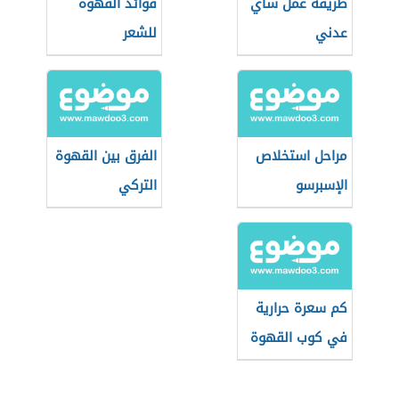
طريقة عمل شاي
فوائد القهوة
عدني
للشعر
مراحل استخلاص
الفرق بين القهوة
الإسبرسو
التركي
والإسبريسو
كم سعرة حرارية
في كوب القهوة
سريعة التحضير