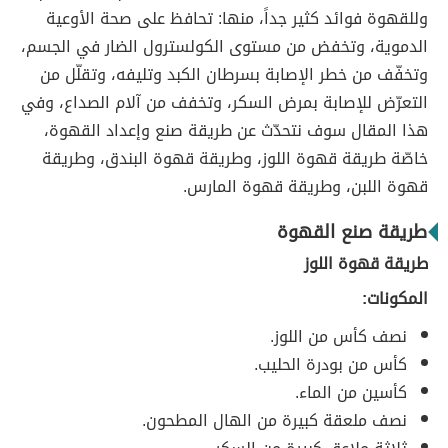
وللقهوة فوائد كثير جداً، منها: تحافظ على صحة الأوعية
الدموية، وتخفض من مستوى الكولسترول الضار في الجسم،
وتخفّف من خطر الإصابة بسرطان الكبد وتليفه، وتقلّل من
التعرّض للإصابة بمرض السكر، وتخفف من آلام الصداع، وفي
هذا المقال سوف نتحدّث عن طريقة صنع وإعداد القهوة،
خاصّة طريقة قهوة اللوز، وطريقة قهوة البندق، وطريقة
قهوة اللبن، وطريقة قهوة المارس.
طريقة صنع القهوة
طريقة قهوة اللوز
المكونات:
نصف كأس من اللوز.
كأس من بودرة الحليب.
كأسين من الماء.
نصف ملعقة كبيرة من الهال المطحون.