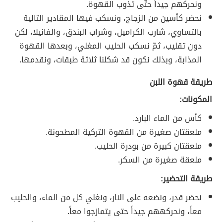
ونحركهم جيداً حتّى تذوب القهوة.
نحضر كأسين من الزجاج، ونسكب فيها المقادير التالية
بالتساوي، شارب الكراميل، وشراب البندق، والفانيلا، لكن
دون تقليب، ثمّ نسكب الحليب المغلي، وبعدها القهوة
المذابة، وبذلك نكون قد شكلنا ثلاثة طبقات، ونقدمها.
طريقة قهوة اللبن
المكونات:
كأس من الماء البارد.
ملعقتان صغيرة من القهوة التركية المطحونة.
ملعقتان كبيرة من بودرة الحليب.
ملعقة صغيرة من السكر.
طريقة التحضير:
نحضر قدر، ونضعه على النار، ونغلي كل من الماء، والحليب
معاً، ونحركههم جيداً حتى يتمازجوا معاً.