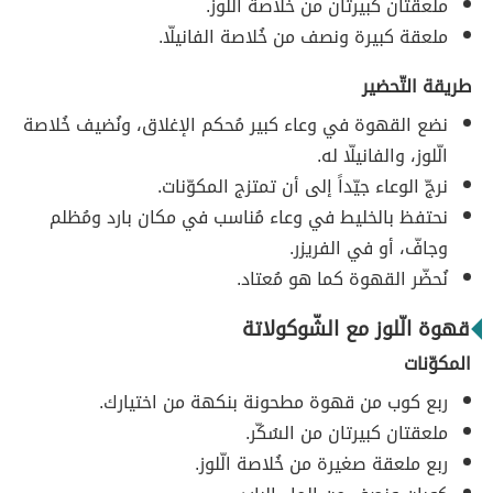
ملعقتان كبيرتان من خُلاصة الّلوز.
ملعقة كبيرة ونصف من خُلاصة الفانيلّا.
طريقة التّحضير
نضع القهوة في وعاء كبير مُحكم الإغلاق، ونُضيف خُلاصة
الّلوز، والفانيلّا له.
نرجّ الوعاء جيّداً إلى أن تمتزج المكوّنات.
نحتفظ بالخليط في وعاء مُناسب في مكان بارد ومُظلم
وجافّ، أو في الفريزر.
نُحضّر القهوة كما هو مُعتاد.
قهوة الّلوز مع الشّوكولاتة
المكوّنات
ربع كوب من قهوة مطحونة بنكهة من اختيارك.
ملعقتان كبيرتان من السُكّر.
ربع ملعقة صغيرة من خُلاصة الّلوز.