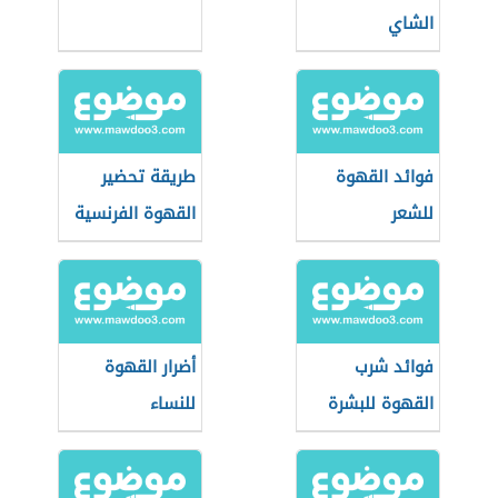
الشاي
فوائد القهوة
طريقة تحضير
للشعر
القهوة الفرنسية
فوائد شرب
أضرار القهوة
القهوة للبشرة
للنساء