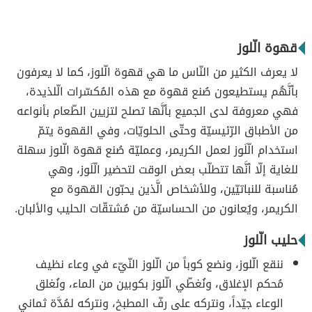
قهوة الّلوز
لا يعرف الكثير من النّاس ما هي قهوة الّلوز، كما لا يعرفون
بأنَّهُم يستطيعون صُنع قهوة مع هذه المُكسّرات الّلذيدة،
فهي معروفة لدى الجميع بأنَّها تصلح لتزيين الطّعام بأنواعه
من الأطباق الرّئيسيّة وحتّى الحلويّات، وفي القهوة يتمّ
استخدام الّلَوز لعمل الكريمر، وعمليّة صُنع قهوة الّلوز سهلة
للغاية إلّا أنَّها تتطلّب بعض الوقت لتحضير الّلَوز، وهي
مُناسبة للنباتيّين، وللأشخاص الَّذين يحبّون القهوة مع
الكريمر، ويُعانون من الحساسيّة من مُشتقّات الحليب والألبان.
حليب الّلوز
ننقع الّلوز، ونضع كوباً من الّلوز النّيّء في وعاء نظيف
مُحكم الإغلاق، ونُغطّي الّلوز بكوبين من الماء، ونُغلق
الوعاء جيّداً، ونتركه على رفّ المطبخ، ونتركه لمُدَّة ثماني