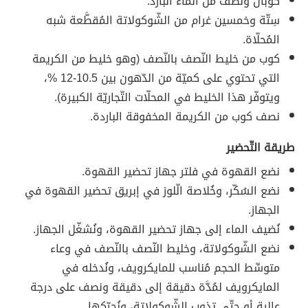
كوبان ونصف من الماء البارد.
سِتّة وخمسين غرام من الشّوكولاتة المُقطَّعة شبه
المُحلّاة.
كوب من خليط النّصف بالنّصف (وهو خليط من الكريمة
التي تحتوي على كميّة من الدّهون بين 10.5-12 %،
ويتوفّر هذا الخليط في المحلّات التّجاريّة الكبيرة).
نصف كوب من الكريمة المخفوقة الباردة.
طريقة التّحضير
نضع القهوة في فلتر جهاز تحضير القهوة.
نضع السُكّر، وخُلاصة الّلوز في إبريق تحضير القهوة في
الجهاز.
نُضيف الماء إلى جهاز تحضير القهوة، ونُشغّل الجهاز.
نضع الشّوكولاتة، وخليط النّصف بالنّصف في وعاء
متوسِّط الحجم مُناسب للمايكرويف، ونُدخله في
المايكرويف لمُدَّة دقيقة إلى دقيقة ونصف على درجة
عالية أو حتّى تذوب الشّوكولاتة، ونُحرّكها.