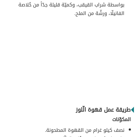
بواسطة شراب القيقب، وكميّة قليلة جدّاً من خُلاصة
الفانيلّا، ورشّة من الملح.
طريقة عمل قهوة الّلوز
المكوّنات
نصف كيلو غرام من القهوة المطحونة.