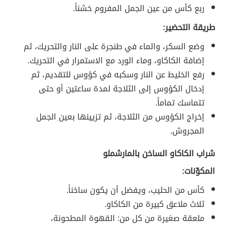
ربع كأس من عين الجمل المفروم خشناً.
طريقة التحضير:
وضع السكر، والماء في طنجرة على النار والتحريك، ثم
إضافة الكاكاو، وماء الورد مع الاستمرار في التحريك.
رفع الخليط عن النار وسكبه في كؤوس للتقديم، ثم
إدخال الكؤوس إلى الثلاجة لمدة ساعتين أو حتى
تتماسك تماماً.
إخراج الكؤوس من الثلاجة، ثم تزيينها بعين الجمل
المجروش.
شراب الكاكاو الساخن بالمارشملو
المكوّنات:
كأس من الحليب، ويفضل أن يكون ساخناً.
ثلاث ملاعق كبيرة من الكاكاو.
ملعقة صغيرة من كل من: القهوة المطحونة،