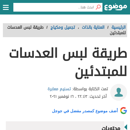
الرئيسية
/
العناية بالذات
،
تجميل ومكياج
/
طريقة لبس العدسات
للمبتدئين
طريقة لبس العدسات
للمبتدئين
تسنيم معابرة
تمت الكتابة بواسطة:
آخر تحديث:
٢٢:٤٣ ، ١٦ نوفمبر ٢٠٢١
أضف موضوع كمصدر مفضل في جوجل
محتويات