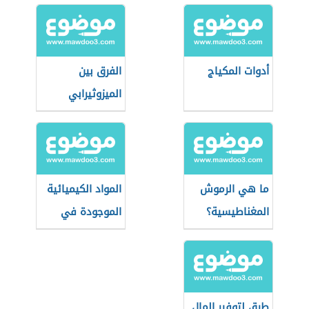
أدوات المكياج
الفرق بين
الميزوثيرابي
والبلازما للوجه
ما هي الرموش
المواد الكيميائية
المغناطيسية؟
الموجودة في
مستحضرات
التجميل
طرق لتوفير المال