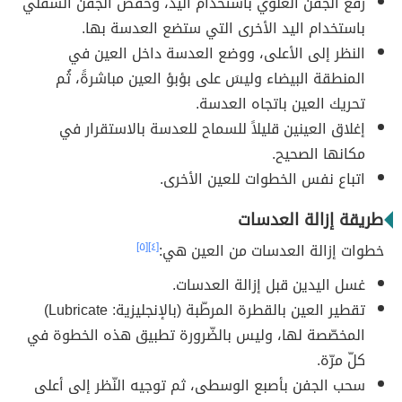
رفع الجفن العلوي باستخدام اليد، وخفض الجفن السفلي
باستخدام اليد الأخرى التي ستضع العدسة بها.
النظر إلى الأعلى، ووضع العدسة داخل العين في
المنطقة البيضاء وليسَ على بؤبؤ العين مباشرةً، ثُم
تحريك العين باتجاه العدسة.
إغلاق العينين قليلاً للسماح للعدسة بالاستقرار في
مكانها الصحيح.
اتباع نفس الخطوات للعين الأخرى.
طريقة إزالة العدسات
خطوات إزالة العدسات من العين هي:
[٤]
[٥]
غسل اليدين قبل إزالة العدسات.
تقطير العين بالقطرة المرطّبة (بالإنجليزية: Lubricate)
المخصّصة لها، وليس بالضّرورة تطبيق هذه الخطوة في
كلّ مرّة.
سحب الجفن بأصبع الوسطى، ثم توجيه النّظر إلى أعلى