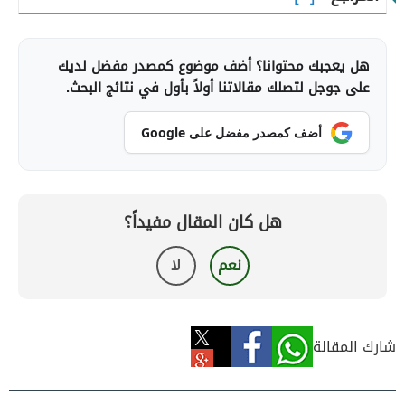
هل يعجبك محتوانا؟ أضف موضوع كمصدر مفضل لديك
على جوجل لتصلك مقالاتنا أولاً بأول في نتائج البحث.
أضف كمصدر مفضل على Google
هل كان المقال مفيداً؟
نعم
لا
شارك المقالة