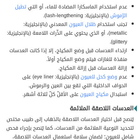
عدم استخدام الماسكارا المضادة للماء، أو التي
تطيل
الرّموش
(بالإنجليزية: lash-lengthening).
تجنب استخدام
ظلال العيون
المعدني (بالإنجليزية:
metallic)، أو الذي يحتوي على الذّرات اللامعة (بالإنجليزية:
glittery).
ارتداء العدسات قبل وضع المكياج، إلا إذا كانت العدسات
منفذة للغازات فيتم وضع المكياج أولاً.
إزالة العدسات قبل إزالة المكياج.
عدم
وضع كحل للعيون
(بالإنجليزية: eye liner) على
الحواف الداخلية التي تقع بين العين والرموش.
استبدال
مكياج العيون
على الأقلّ كلّ ثلاثة أشهر.
العدسات اللاصقة الملائمة
يُنصح قبل اختيار العدسات اللاصقة بالذهاب إلى طبيب مختص
لتحديد النوعية الملائمة من العدسات، كما يُنصح بإجراء فحص
شامل للعيون؛ لضمان سلامة استعمال العدسات اللاصقة،