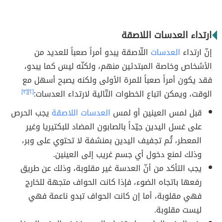
ارتداء العدسات اللاصقة
إنّ ارتداء
العدسات
اللّاصقة يبدو أمراً صعباً للعديد من
الأشخاص وخاصة المبتدئين منهم، ولكنّه ليسَ كما يبدو،
فقد يكون أمراً صعباً للمرة الأولى ولكنه يصبح أسهل مع
الوقت، ويمكن اتباع الخطوات التّالية لارتداء العدسات:
[٢]
[٣]
قبل لمس العينين أو لمس
العدسات اللاصقة
يجب الحرص
على غسل اليدين جيّداً بالصابون المضاد للبكتيريا وغير
المعطر، ثُم تجفيف اليدين بمنشفة لا تحتوي على وبر،
وذلك لمنع دخول أي جسم غريب إلى العينين.
يجب التأكد من أنّ العدسة غير مقلوبة، وذلك عن طريق
رفعها باتجاه الضوء، فإذا كانت الحواف متجهة للخارج
فهي مقلوبة، أما إن كانت الحواف تبدو ناعمة فهي
ليست مقلوبة.