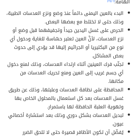
الهامة:
[٦]
[٧]
البدء بالعين اليمنى دائماً عندَ وضع ونزع العدسات الطبية،
وذلك حتى لا تختلط مع بعضها البعض.
الحرص على غسل اليدين جيداً وتجفيفهما قبل وضع أو
نزع العدسات، لأنَّ العين تعتبر حسّاسة للغاية ودخول أي
نوع من البكتيريا أو الجراثيم إليها قد يؤدي إلى حدوث
بعض المشاكل.
تجنّب فرك العينين أثناء ارتداء العدسات، وذلك لمنع دخول
أي جسم غريب إلى العين ومنع تحريك العدسات من
مكانها.
المحافظة على نظافة العدسات وعلبتها، وذلك عن طريق
غسل العدسات بعد كل استعمال بالمحلول الخاص بها
وتهوية العلبة الحافظة لها باستمرار.
تبديل العدسات بشكل دوري وذلك بعد استشارة أخصائي
عيون.
يُفضّل أن تكون الأظافر قصيرة حتى لا تلحق الضرر