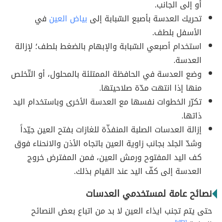
أو إلى الجانب.
تحريك العدسة بأصبع السّبابة إلى
بياض العين
في
الأسفل بلطف.
استخدام أصبعي السّبابة والإبهام بالضغط بلطف؛ لإزالة
العدسة.
وضع العدسة في الحافظة الممتلئة بالمحلول، أو التّخلص
منها إذا انتهت مدّة صلاحيتها.
تكرّر الخطوات نفسها مع العدسة الأخرى وباستخدام اليد
ذاتها.
إزالة العدسات الصلبة المنفذّة للغازات بفتح العين جيّداً
وشدّ الجلد بجانب زاوية العين باتجاه الأذن والانحناء فوق
كف اليد المفتوح ورمش العين، فمن المفترض خروج
العدسة إلى كفّ اليد عند القيام بذلك.
نصائح عامة لمستخدمي العدسات
حتى يتم تجنب ايذاء العين لا بد من اتباع بعض النصائح