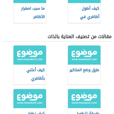
كيف أطول
ما سبب اصفرار
أظافري في
الأظافر
يومين
مقالات من تصنيف العناية بالذات
طرق وضع المناكير
كيف أعتني
بأظافري
طريقة لتطويل
كيف نطول