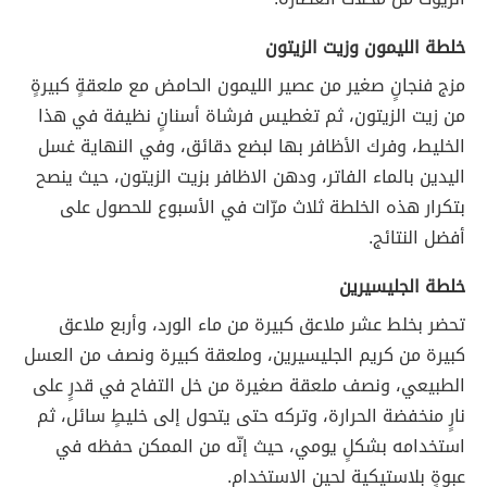
خلطة الليمون وزيت الزيتون
مزج فنجانٍ صغير من عصير الليمون الحامض مع ملعقةٍ كبيرةٍ
من زيت الزيتون، ثم تغطيس فرشاة أسنانٍ نظيفة في هذا
الخليط، وفرك الأظافر بها لبضع دقائق، وفي النهاية غسل
اليدين بالماء الفاتر، ودهن الاظافر بزيت الزيتون، حيث ينصح
بتكرار هذه الخلطة ثلاث مرّات في الأسبوع للحصول على
أفضل النتائج.
خلطة الجليسيرين
تحضر بخلط عشر ملاعق كبيرة من ماء الورد، وأربع ملاعق
كبيرة من كريم الجليسيرين، وملعقة كبيرة ونصف من العسل
الطبيعي، ونصف ملعقة صغيرة من خل التفاح في قدرٍ على
نارٍ منخفضة الحرارة، وتركه حتى يتحول إلى خليطٍ سائل، ثم
استخدامه بشكلٍ يومي، حيث إنّه من الممكن حفظه في
عبوةٍ بلاستيكية لحين الاستخدام.