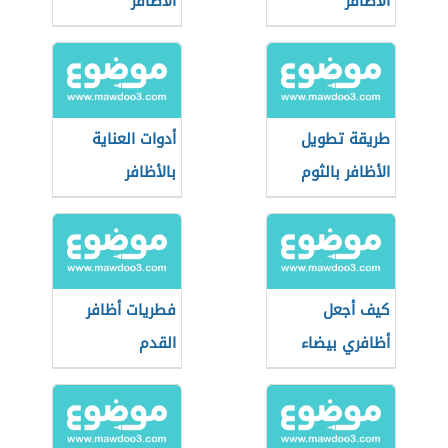
الأظافر
الأظافر
طريقة تطويل
أدوات العناية
الأظافر بالثوم
بالأظافر
كيف أجعل
فطريات أظافر
أظافري بيضاء
القدم