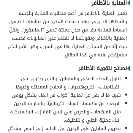
العناية بالأظافر
تعتبر العناية بالأظافر من أهم متطلبات العناية بالجسم
والمظهر الخارجي، وقد خصصت العديد من صالونات التجميل
أقساماً للعناية بها من خلال عمليّة تدعى "المانيكور"، ولكنّ
العناية بالأظافر وتقويتها لا تقتصر على الصالونات فحسب،
حيث إنّه من الممكن العناية بها في المنزل، وهو الأمر الذي
سنعرّفكم عليه في هذا المقال.
نصائح لتقوية الأظافر
تناول الغذاء الصحّي والمتوازن، والذي يحتوي على
الفيتامينات، الكربوهيدرات، والأملاح المعدنيّة وغيرها.
شرب ما لا يقل عن ثمانية أكواب من الماء بشكلٍ يومي.
الابتعاد عن ملامسة المواد الكيماويّة والحارقة لليدين
مثل المنظفات، والحرص على لبس القفازات البلاستيكية
أثناء عمليّة الجلي والتنظيف.
تطبيق الفازلين على اليدين قبل الخلود إلى النوم وبشكلٍ