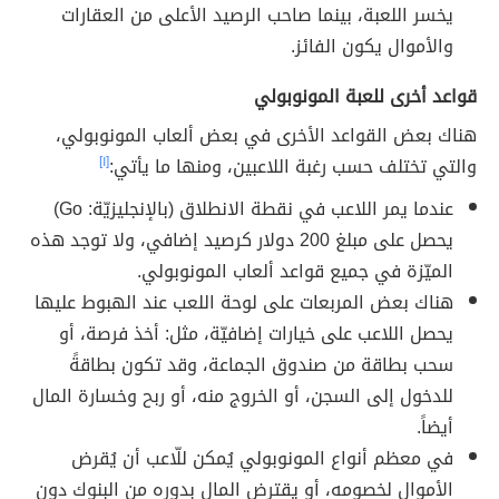
يخسر اللعبة، بينما صاحب الرصيد الأعلى من العقارات
والأموال يكون الفائز.
قواعد أخرى للعبة المونوبولي
هناك بعض القواعد الأخرى في بعض ألعاب المونوبولي،
والتي تختلف حسب رغبة اللاعبين، ومنها ما يأتي:
[١]
عندما يمر اللاعب في نقطة الانطلاق (بالإنجليزيّة: Go)
يحصل على مبلغ 200 دولار كرصيد إضافي، ولا توجد هذه
الميّزة في جميع قواعد ألعاب المونوبولي.
هناك بعض المربعات على لوحة اللعب عند الهبوط عليها
يحصل اللاعب على خيارات إضافيّة، مثل: أخذ فرصة، أو
سحب بطاقة من صندوق الجماعة، وقد تكون بطاقةً
للدخول إلى السجن، أو الخروج منه، أو ربح وخسارة المال
أيضاً.
في معظم أنواع المونوبولي يُمكن للّاعب أن يُقرض
الأموال لخصومه، أو يقترض المال بدوره من البنوك دون