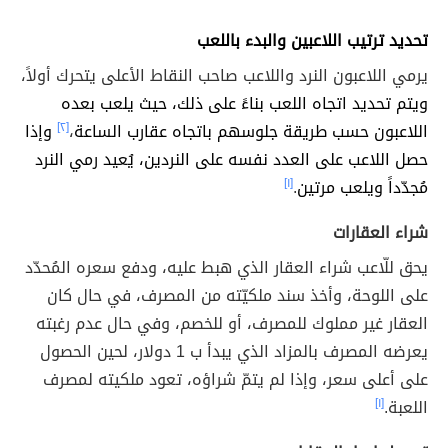
تحديد ترتيب اللاعبين والبدء باللعب
يرمي اللاعبون النرد واللاعب صاحب النقاط الأعلى يتحرك أولاً،
ويتم تحديد اتجاه اللعب بناءً على ذلك، حيث يلعب بعده
اللاعبون حسب طريقة جلوسهم باتجاه عقارب الساعة
،
[٢]
وإذا
حصل اللاعب على العدد نفسه على النردين، يُعيد رمي النرد
مُجدّداً ويلعب مرتين
.
[١]
شراء العقارات
يحق للّاعب شراء العقار الذي هبط عليه، ودفع سعره المُحدّد
على اللوحة، وأخذ سند ملكيّته من المصرف، في حال كان
العقار غير مملوك للمصرف، أو للخصم، وفي حال عدم رغبته
يعرضه المصرف بالمزاد الذي يبدأ ب 1 دولار، لحين الحصول
على أعلى سعر، وإذا لم يتمّ شراؤه، تعود ملكيته لمصرف
اللعبة.
[١]