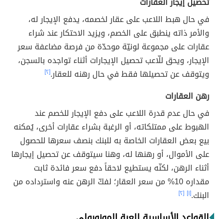
تحصيل إيجار العقارات
في حال هبط اللاعب على عقار لخصمه، يدفع الإيجار له،
والأمر ذاته ينطبق على الخصم، ويزيد الاحتكار عند شراء
عقارات على مجموعة لونيّة موحدّة من فرصة مضاعفة سعر
الإيجار، ويحق للّاعب تحصيل الإيجارات أثناء تواجده بالسجن،
ويتوقف عن تحصيلها فقط في حال رهنه للعقار.
[٢]
رهن العقارات
في حال عدم قدرة اللاعب على دفع الإيجار للخصم عند
الهبوط على ممتلكاته، أو الرغبة بشراء عقارات أخرى، يُمكنه
بيع بعض العقارات الخاصة به للبنك بنصف سعرها للحصول
على الأموال، أو رهنها له، وهنا سيتوقف عن تحصيل إيجارها
أثناء الرهن، لكنّه يستطيع لاحقاً دفع سعر فائدة ثابت
مقداره 10% من سعر العقار؛ لفكّ الرهن عنه واسترداده من
البنك.
[١]
[٢]
القواعد الأساسية للعبة المونوبولي