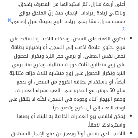
أعلى أربعة منازل، ثمّ استبدالها من المصرف بفندق،
وبالتالي زيادة إيرادات الإيجار، حيث إنّ الفندق يوازي
خمسة منازل، ممّا يعني زيادة الربح بقيمة منزلٍ إضافي.
[١]
[٢]
تحتوي اللعبة على السجن، ويدخله اللاعب إذا سقط على
مربع يحتوي علامة اذهب إلى السجن، أو باختياره بطاقة
تحمل نفس المعنى، أو برمي حجر النرد وتكرار الحصول
على زوج متطابق لثلاث دورات متتالية، ويخرج منه برمي
النرد وتكرار الحصول على زوج متشابه لثلاث مرّات متتاليّة
أيضاً، أو باستخدام بطاقة الخروج من السجن، أو بدفع
مبلغ 50 دولار، مع القدرة على اللعب وشراء العقارات،
وجمع الإيجار أثناء وجوده في السجن، لكنّه لا يتنقل على
لوحة اللعب إلى أن يخرج ويُصبح حراً.
يُمكن لاللاعب بيع العقارات الخاصة به للبنك أو رهنها،
واستردادها لاحقاً.
اللاعب الذي يفلس أولاً ويعجز عن دفع الإيجار المستحق