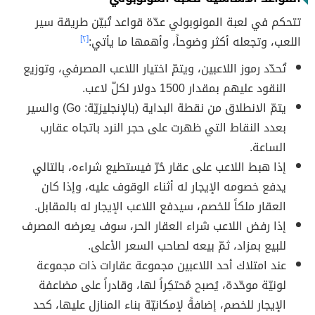
تتحكم في لعبة المونوبولي عدّة قواعد تُبيّن طريقة سير
اللعب، وتجعله أكثر وضوحاً، وأهمها ما يأتي:
[٢]
تُحدّد رموز اللاعبين، ويتمّ اختيار اللاعب المصرفي، وتوزيع
النقود عليهم بمقدار 1500 دولار لكلّ لاعب.
يتمّ الانطلاق من نقطة البداية (بالإنجليزيّة: Go) والسير
بعدد النقاط التي ظهرت على حجر النرد باتجاه عقارب
الساعة.
إذا هبط اللاعب على عقار حُرّ فيستطيع شراءه، بالتالي
يدفع خصومه الإيجار له أثناء الوقوف عليه، وإذا كان
العقار ملكاً للخصم، سيدفع اللاعب الإيجار له بالمقابل.
إذا رفض اللاعب شراء العقار الحر، سوف يعرضه المصرف
للبيع بمزاد، ثمّ بيعه لصاحب السعر الأعلى.
عند امتلاك أحد اللاعبين مجموعة عقارات ذات مجموعة
لونيّة موحّدة، يُصبح مُحتكِراً لها، وقادراً على مضاعفة
الإيجار للخصم، إضافةً لإمكانيّة بناء المنازل عليها، كحد