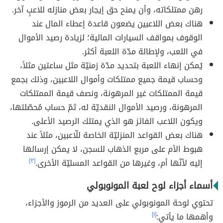
رهن ممتلكاته، وأن يمنح حق إيجار بعض منازله للاعبٍ آخر.
هناك بعض اللاعبين يضعون قاعدة إعطاء المال عند
الوقوف بمواقف السيارات المالية؛ لزيادة رصيد الأموال
في اللعب، ولإطالة مدّة اللعبة أكثر.
يُمكن إنهاء اللعبة بتحديد مدّة زمنيّة مثل ساعتين مثلاً،
وحساب قيمة جميع ممتلكات وأموال اللاعبين، وذلك بجمع
قيمة الممتلكات غير المرهونة، ونصف قيمة الممتلكات
المرهونة، ورصيد الأموال النقديّة له، ثمّ حساب مُحصّلتها،
ويكون اللاعب الفائز هو الذي يمتلك الرصيد الأعلى.
هناك بعض القواعد المنزليّة الخاصة للّاعبين، مثلاً عند
هبوط الأم على مربع الذهاب للسجن، لا يمكن إرسالها
إليه لأنّها أم، وغيرها من القواعد المسليّة الأخرى.
[٣]
أسماء أجزاء لوح لعبة المونوبولي
تحتوي لوحة المونوبولي على العديد من الرموز والأجزاء،
وأهمها ما يأتي:
[١]