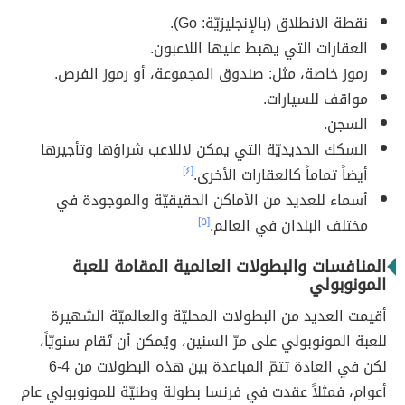
نقطة الانطلاق (بالإنجليزيّة: Go).
العقارات التي يهبط عليها اللاعبون.
رموز خاصة، مثل: صندوق المجموعة، أو رموز الفرص.
مواقف للسيارات.
السجن.
السكك الحديديّة التي يمكن لاللاعب شراؤها وتأجيرها
أيضاً تماماً كالعقارات الأخرى.
[٤]
أسماء للعديد من الأماكن الحقيقيّة والموجودة في
مختلف البلدان في العالم.
[٥]
المنافسات والبطولات العالمية المقامة للعبة
المونوبولي
أقيمت العديد من البطولات المحليّة والعالميّة الشهيرة
للعبة المونوبولي على مرّ السنين، ويُمكن أن تُقام سنويّاً،
لكن في العادة تتمّ المباعدة بين هذه البطولات من 4-6
أعوام، فمثلاً عقدت في فرنسا بطولة وطنيّة للمونوبولي عام