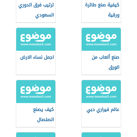
كيفية صنع طائرة
ترتيب فرق الدوري
ورقية
السعودي
صنع ألعاب من
اجمل نساء الارض
الورق
عالم فيراري دبي
كيف يصنع
الصلصال