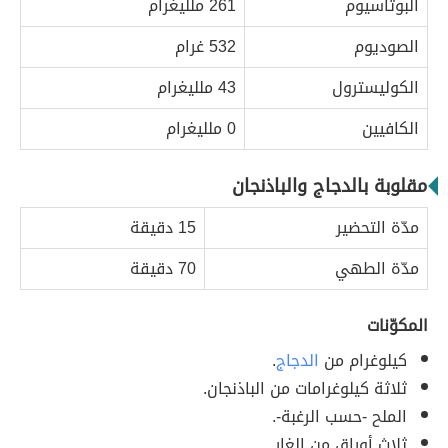
البوتاسيوم
261 ملليغرام
الصوديوم
532 غرام
الكوليسترول
43 ملليغرام
الكافيين
0 ملليغرام
مقلوبة بالدجاج والباذنجان
مدّة التحضير
15 دقيقة
مدّة الطهي
70 دقيقة
المكوّنات
كيلوغرام من
الدجاج
.
ثلاثة كيلوغرامات من الباذنجان.
الملح -حسب الرغبة-.
ثلاث أوراق من الغار.