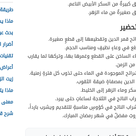
ق كبيرةٌ من السكر الأبيض الناعم.
طريقة 
ق صغيرةٌ من ماء الزهر.
ماذا ي
تحضير
بحث عن 
ئح قمر الدين وتقطيعها إلى قطعٍ صغيرة.
أضرار 
 في وعاءٍ نظيفٍ ومناسب الحجم.
تقنيات
 الساخن على القطع وغمرها بها، وتركها لما يقارب
من الزمن.
أعراض 
رائح الموجودة في الماء حتى تذوب كل فترةٍ زمنية.
زيت ال
الدين بمصفاةٍ ضيقة الثقوب.
كر وماء الزهر إلى الخليط.
ماذا ي
ب الناتج في الثلاجة لساعاتٍ حتى يبرد.
معنى ا
راب الناتج في كؤوسٍ مناسبةٍ للتقديم ويشرب بارداً،
شرح ق
بٌ مفضلٌ في شهر رمضان المبارك.