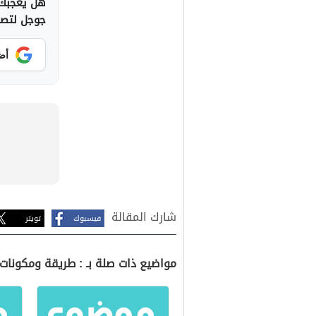
هل يعجبك 
جوجل لتصلك
أض
شارك المقالة
فيسبوك
تويتر
مواضيع ذات صلة بـ : طريقة ومكونات 