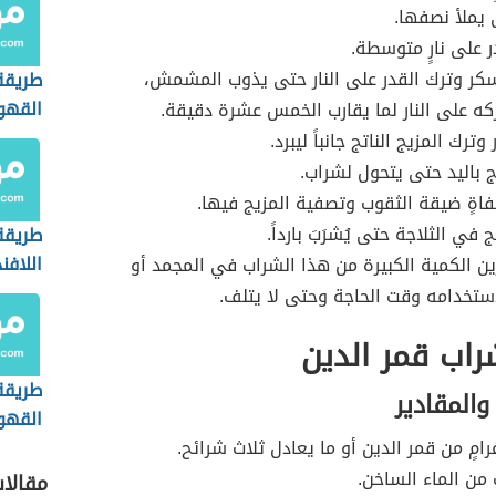
 يملأ نصفها.
 على نارٍ متوسطة.
كر وترك القدر على النار حتى يذوب المشمش،
طريقة
القهوة
كه على النار لما يقارب الخمس عشرة دقيقة.
وترك المزيج الناتج جانباً ليبرد.
ج باليد حتى يتحول لشراب.
اةٍ ضيقة الثقوب وتصفية المزيج فيها.
 في الثلاجة حتى يُشرَبَ بارداً.
طريقة
اللافند
ن الكمية الكبيرة من هذا الشراب في المجمد أو
لاستخدامه وقت الحاجة وحتى لا يتلف.
راب قمر الدين
طريقة
والمقادير
القهوة
رامٍ من قمر الدين أو ما يعادل ثلاث شرائح.
في ال
 من الماء الساخن.
مقالا