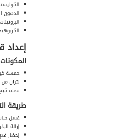
الكوليستر
الدهون ا
البروتينات.
الكربوهيد
إعداد ق
المكونات
خمسة كيل
لتران من ا
نصف كيسٍ 
طريقة ال
غسل حبات 
إزالة الب
إحضار قد