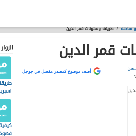
و ساخنة
/
طريقة ومكونات قمر الدين
ت قمر الدين
الزوار
 حسن
أضف موضوع كمصدر مفضل في جوجل
طريقة
اسبري
كيفية
قهوة