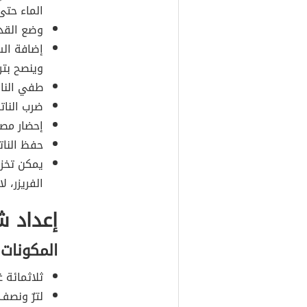
الماء حتى
وضع القدر
إضافة الس
وينصح بتر
طفي النار 
ضرب النات
إحضار مصف
حفظ الناتج
يمكن تخزي
الفريزر، 
إعداد ش
المكونات 
ثلاثمائة غ
لترٌ ونصف