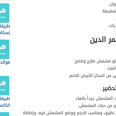
ول.
لمشبعة.
رات.
طريقة
نسكافي
مر الدين
و مشمش طازج وناضج.
فوائد 
لماء.
من السكر الأبيض الناعم.
تحضير
المشمش جيداً بالماء.
طريقة
الكاست
ذور من حبات المشمش.
رٍ نظيفٍ ومناسب الحجم ووضع المشمش فيه، وإضافة