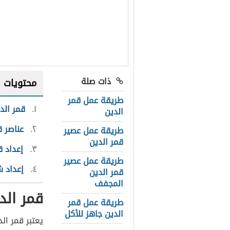
ذات صلة
محتويات
طريقة عمل قمر
١
قمر الد
الدين
٢
عناصر ق
طريقة عمل عصير
قمر الدين
٣
إعداد ق
طريقة عمل عصير
٤
إعداد ش
قمر الدين
المجفف
قمر الد
طريقة عمل قمر
الدين جاهز للأكل
يعتبر قمر ال