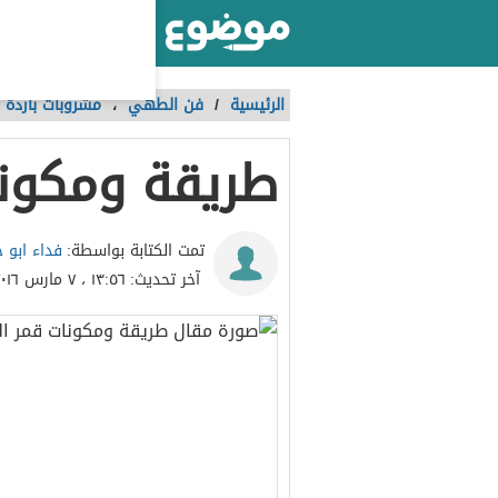
أكبر موقع عربي بالعالم
الرئيسية
/
فن الطهي
،
مشروبات باردة 
طريقة ومكونا
فداء ابو
تمت الكتابة بواسطة:
آخر تحديث:
١٣:٥٦ ، ٧ مارس ٢٠١٦