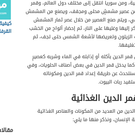
ة، ومن سوريا انتقل إلى مختلف دول العالم، وقمر
ٌ عن عصير مشمشٍ محلى ومجفف، ويصنع من المشمش
مي، ويتم صنع العصير من خلال عصر ثمار المشمش
كيفية
 إليها وغليها على النار، ثم إحضار ألواح من الخشب
القرفة
 الزيتون وتعريضها لأشعة الشمس حتى تجف، ثم
غليفها.
قمر الدين بأكله أو إذابته في الماء وشربه كعصيرٍ
، كما يدخل قمر الدين في بعض أصناف الحلويات، وفي
سنتحدث عن طريقة إعداد قمر الدين ومكوناته
تفيد ربات البيوت.
مر الدين الغذائية
لدين من العديد من المكونات والعناصر الغذائية
الإنسان، ونذكر منها ما يلي:
مقالا