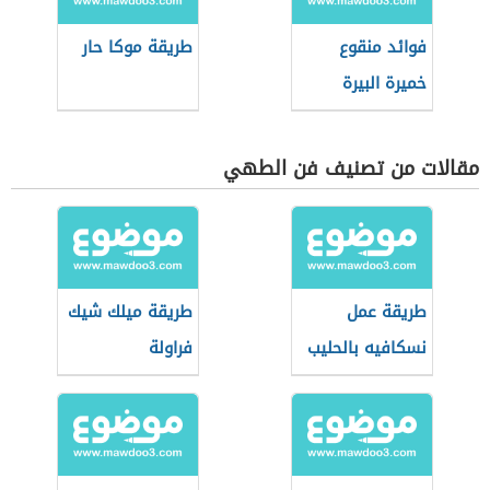
فوائد منقوع
طريقة موكا حار
خميرة البيرة
مقالات من تصنيف فن الطهي
طريقة عمل
طريقة ميلك شيك
نسكافيه بالحليب
فراولة