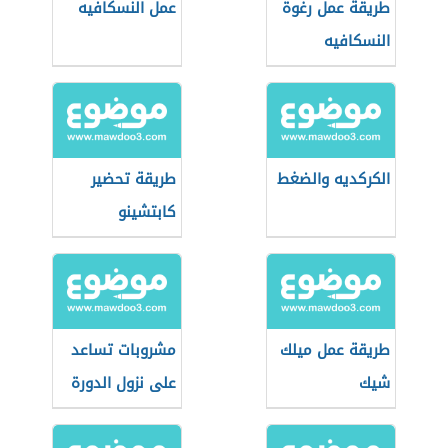
طريقة عمل رغوة
عمل النسكافيه
النسكافيه
الكركديه والضغط
طريقة تحضير
كابتشينو
طريقة عمل ميلك
مشروبات تساعد
شيك
على نزول الدورة
الشهرية