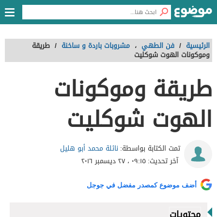
الرئيسية
/
فن الطهي
،
مشروبات باردة و ساخنة
/
طريقة
وموكونات الهوت شوكليت
طريقة وموكونات
الهوت شوكليت
نائلة محمد أبو هليل
تمت الكتابة بواسطة:
آخر تحديث:
٠٩:١٥ ، ٢٧ ديسمبر ٢٠١٦
أضف موضوع كمصدر مفضل في جوجل
محتويات