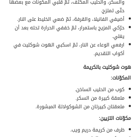
والسكر، والحليب المكثّف، ثمّ قلّبي المكونات مع بعضها
حتّى تمتزج.
أضيفي الفانيلا، والقرفة، ثمّ ضعي الخليط على النار.
حرّكي المزيج باستمرار، ثمّ خففي الحرارة تحته بعد أن
يغلي.
ارفعي الوعاء عن النار، ثمّ اسكبي الهوت شوكليت في
أكواب التقديم.
هوت شوكليت بالكريمة
المكوّنات:
كوب من الحليب الساخن.
ملعقة كبيرة من السكر.
ملعقتان كبيرتان من الشوكولاتة المبشورة.
مكوّنات التزيين:
ظرف من كريمة دريم ويب.