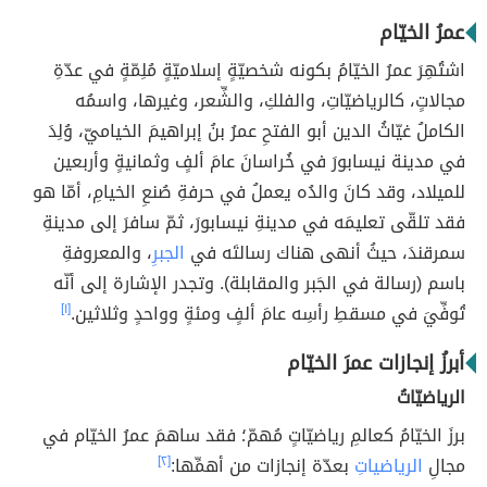
عمرُ الخيّام
اشتُهِرَ عمرُ الخيّامُ بكونه شخصيّةٍ إسلاميّةٍ مُلِمّةٍ في عدّةِ
مجالاتٍ، كالرياضيّاتِ، والفلكِ، والشِّعر، وغيرها، واسمُه
الكاملُ غيّاثُ الدين أبو الفتحِ عمرُ بنُ إبراهيمَ الخياميّ، وُلِدَ
في مدينة نيسابورَ في خُراسانَ عامَ ألفٍ وثمانيةٍ وأربعين
للميلاد، وقد كانَ والدُه يعملُ في حرفةِ صُنعِ الخيامِ، أمّا هو
فقد تلقّى تعليمَه في مدينةِ نيسابورَ، ثمّ سافرَ إلى مدينةِ
سمرقندَ، حيثُ أنهى هناك رسالتَه في
الجبرِ
، والمعروفةِ
باسم (رسالة في الجَبر والمقابلة). وتجدر الإشارة إلى أنّه
تُوفِّيَ في مسقطِ رأسِه عامَ ألفٍ ومئةٍ وواحدٍ وثلاثين.
[١]
أبرزُ إنجازات عمرَ الخيّام
الرياضيّاتُ
برزَ الخيّامُ كعالمِ رياضيّاتٍ مُهمّ؛ فقد ساهمَ عمرُ الخيّام في
مجالِ
الرياضياتِ
بعدّة إنجازات من أهمِّها:
[٢]