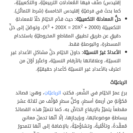
إقليدس) صنَّف فيها المُعادلاتِ التربيعيّةِ، والتكعيبيّةِ،
كما بحثَ في فرضيّةِ إقليدس الخامسةِ (شرط التماثُل).
حلُّ المعادلة التكعيبيّة:
حيث قدَّم الخيّامُ حَلّاً للمعادلةِ
التكعيبيّة (X
2
+ 200X = 20X
3
+ 2000)، وتوصّلَ إلى حَلٍّ
دقيقٍ عن طريقِ تطبيقِ المقاطعِ المخروطيّةِ باستخدامِ
المسطرةِ، والبوصلةِ فقط.
الأعدادُ غيرُ النسبيّة:
حاولَ الخيّام حلَّ مشاكلِ الأعدادِ غيرِ
النسبيّة، وعلاقاتها بالأرقام النسبيّة، واعتُبِرَ أوّلَ من
اعترفَ بالأعدادِ غيرِ النسبيّة كأعدادٍ حقيقيّةٍ.
الرباعيّاتُ
برعَ عمرُ الخيّام في الشِّعر، فكتبَ
الرباعيّاتِ
، وهيَ: قصائد
مُكوَّنةٍ من أربعةِ أسطرٍ، وكلُّ سطرٍ مُؤلَّف من ثلاثة عشرَ
مقطعاً يتميّزُ بالإيقاعِ الخاصِّ به، كما تتميّزُ هذه القصائدُ
ببساطةِ موضوعاتِها، وبإيجازِها، إلّا أنّها تحملُ معانيَ
مُعقَّدةً، وتأمُّليةً، وتشاؤُميّةً، بالإضافة إلى أنّها تتمحورُ