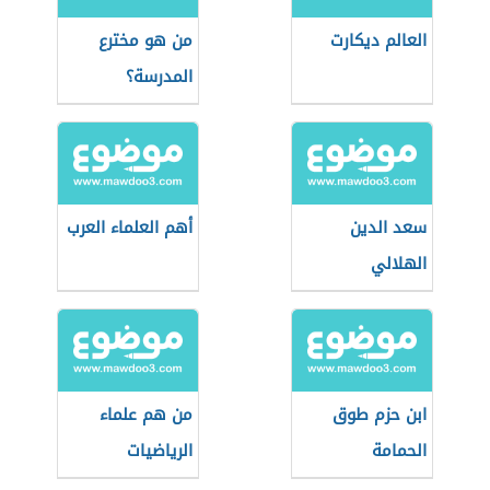
العالم ديكارت
من هو مخترع
المدرسة؟
سعد الدين
أهم العلماء العرب
الهلالي
ابن حزم طوق
من هم علماء
الحمامة
الرياضيات