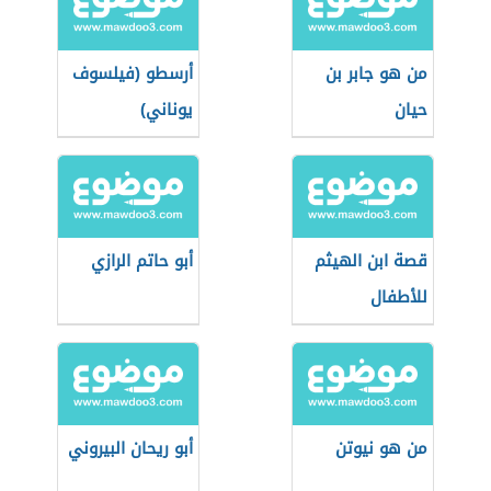
من هو جابر بن
أرسطو (فيلسوف
حيان
يوناني)
قصة ابن الهيثم
أبو حاتم الرازي
للأطفال
من هو نيوتن
أبو ريحان البيروني