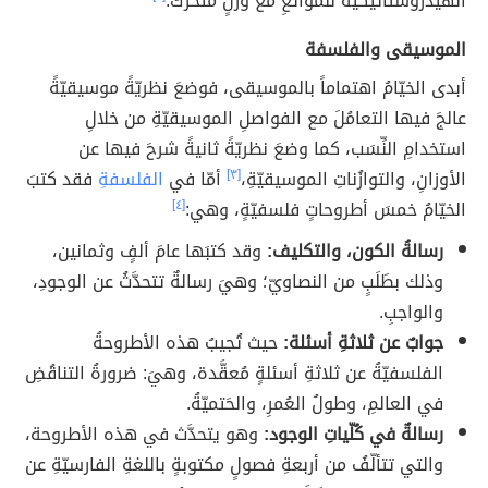
الهيدروستاتيكيّة للموائعِ مع وزنٍ مُتحرِّك.
الموسيقى والفلسفة
أبدى الخيّامُ اهتماماً بالموسيقى، فوضعَ نظريّةً موسيقيّةً
عالجَ فيها التعامُلَ مع الفواصلِ الموسيقيّةِ من خلالِ
استخدامِ النِّسَب، كما وضعَ نظريّةً ثانيةً شرحَ فيها عن
الأوزانِ، والتوازُناتِ الموسيقيّةِ،
[٣]
أمّا في
الفلسفةِ
فقد كتبَ
الخيّامُ خمسَ أطروحاتٍ فلسفيّةٍ، وهي:
[٤]
رسالةُ الكون، والتكليف:
وقد كتبَها عامَ ألفٍ وثمانين،
وذلك بطَلَبٍ من النصاويّ؛ وهيَ رسالةٌ تتحدَّثُ عن الوجودِ،
والواجبِ.
جوابٌ عن ثلاثةِ أسئلة:
حيث تُجيبُ هذه الأطروحةُ
الفلسفيّةُ عن ثلاثةِ أسئلةٍ مُعقَّدة، وهيَ: ضرورةُ التناقُضِ
في العالمِ، وطولُ العُمرِ، والحَتميّةُ.
رسالةٌ في كُلّياتِ الوجود:
وهو يتحدَّث في هذه الأطروحة،
والتي تتألّفُ من أربعةِ فصولٍ مكتوبةٍ باللغةِ الفارسيّةِ عن