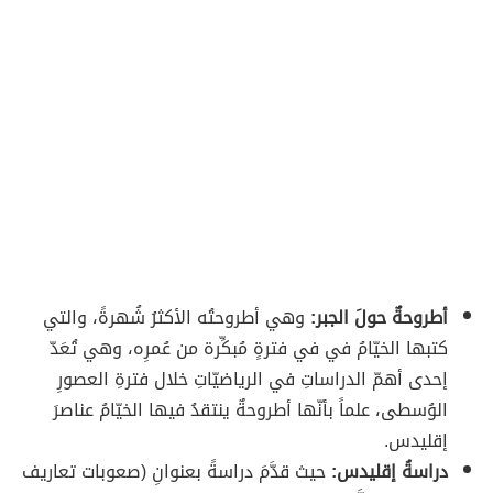
أطروحةٌ حولَ الجبر:
وهي أطروحتُه الأكثرُ شُهرةً، والتي
كتبها الخيّامُ في في فترةٍ مُبكِّرة من عُمرِه، وهي تُعَدّ
إحدى أهمّ الدراساتِ في الرياضيّاتِ خلال فترةِ العصورِ
الوُسطى، علماً بأنّها أطروحةٌ ينتقدُ فيها الخيّامُ عناصرَ
إقليدس.
دراسةُ إقليدس:
حيث قدَّمَ دراسةً بعنوانِ (صعوبات تعاريف