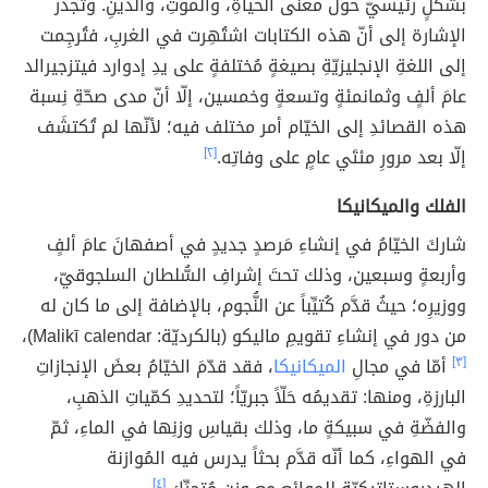
بشكلٍ رئيسيّ حولَ معنى الحياةِ، والموتِ، والدِّينِ. وتجدر
الإشارة إلى أنّ هذه الكتابات اشتُهِرت في الغربِ، فتُرجِمت
إلى اللغةِ الإنجليزيّةِ بصيغةٍ مُختلفةٍ على يدِ إدوارد فيتزجيرالد
عامَ ألفٍ وثمانمئةٍ وتسعةٍ وخمسين، إلّا أنّ مدى صحّةِ نِسبة
هذه القصائدِ إلى الخيّام أمر مختلف فيه؛ لأنّها لم تُكتشَف
إلّا بعد مرورِ مئتَي عامٍ على وفاتِه.
[٢]
الفلك والميكانيكا
شاركَ الخيّامُ في إنشاءِ مَرصدٍ جديدٍ في أصفهانَ عامَ ألفٍ
وأربعةٍ وسبعين، وذلك تحتَ إشرافِ السُّلطان السلجوقيّ،
ووزيرِه؛ حيثُ قدَّم كُتيِّباً عن النُّجوم، بالإضافة إلى ما كان له
من دور في إنشاءِ تقويمِ ماليكو (بالكرديّة: Malikī calendar)،
[٣]
أمّا في مجالِ
الميكانيكا
، فقد قدّمَ الخيّامُ بعضَ الإنجازاتِ
البارزةِ، ومنها: تقديمُه حَلّاً جبريّاً؛ لتحديدِ كمّياتِ الذهبِ،
والفضّةِ في سبيكةٍ ما، وذلك بقياسِ وزنِها في الماءِ، ثمّ
في الهواءِ، كما أنّه قدَّم بحثاً يدرس فيه المُوازنة
[٤]