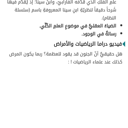
علمِ الفلكِ الذي قَدَّمَه الفارابيّ، وابنُ سينا؛ إذ يُقدّم فيها
شَرحاً دقيقاً لنظريّةِ ابنِ سينا المعروفةِ باسم (سلسلة
النظام).
الضياءُ العقليُّ في موضوعِ العلمِ الكُلّي.
رسالةٌ في الوجود.
فيديو دراما الرياضيات والأمراض
هل حقيقيٌّ أنّ الجنون قد يقود للعظمة؟ ربما يكون المرض
كذلك عند علماء الرياضيات ! :