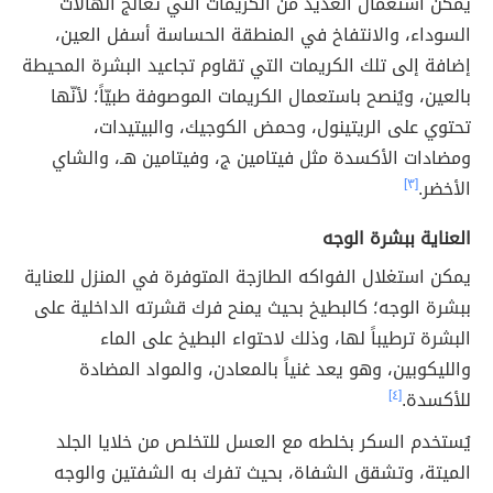
يمكن استعمال العديد من الكريمات التي تعالج الهالات
السوداء، والانتفاخ في المنطقة الحساسة أسفل العين،
إضافة إلى تلك الكريمات التي تقاوم تجاعيد البشرة المحيطة
بالعين، ويُنصح باستعمال الكريمات الموصوفة طبيّاً؛ لأنّها
تحتوي على الريتينول، وحمض الكوجيك، والبيتيدات،
ومضادات الأكسدة مثل فيتامين ج، وفيتامين هـ، والشاي
الأخضر.
[٣]
العناية ببشرة الوجه
يمكن استغلال الفواكه الطازجة المتوفرة في المنزل للعناية
ببشرة الوجه؛ كالبطيخ بحيث يمنح فرك قشرته الداخلية على
البشرة ترطيباً لها، وذلك لاحتواء البطيخ على الماء
والليكوبين، وهو يعد غنياً بالمعادن، والمواد المضادة
للأكسدة.
[٤]
يُستخدم السكر بخلطه مع العسل للتخلص من خلايا الجلد
الميتة، وتشقق الشفاة، بحيث تفرك به الشفتين والوجه