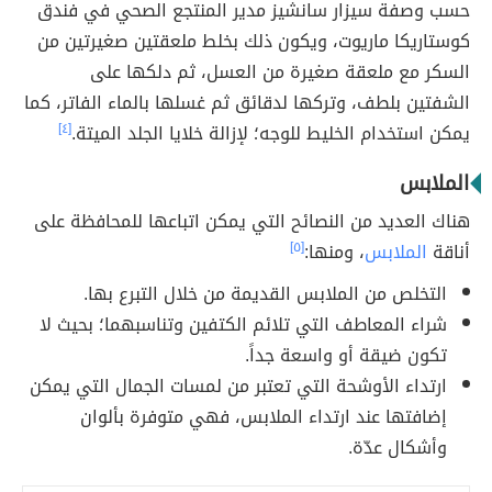
حسب وصفة سيزار سانشيز مدير المنتجع الصحي في فندق
كوستاريكا ماريوت، ويكون ذلك بخلط ملعقتين صغيرتين من
السكر مع ملعقة صغيرة من العسل، ثم دلكها على
الشفتين بلطف، وتركها لدقائق ثم غسلها بالماء الفاتر، كما
يمكن استخدام الخليط للوجه؛ لإزالة خلايا الجلد الميتة.
[٤]
الملابس
هناك العديد من النصائح التي يمكن اتباعها للمحافظة على
أناقة
الملابس
، ومنها:
[٥]
التخلص من الملابس القديمة من خلال التبرع بها.
شراء المعاطف التي تلائم الكتفين وتناسبهما؛ بحيث لا
تكون ضيقة أو واسعة جداً.
ارتداء الأوشحة التي تعتبر من لمسات الجمال التي يمكن
إضافتها عند ارتداء الملابس، فهي متوفرة بألوان
وأشكال عدّة.