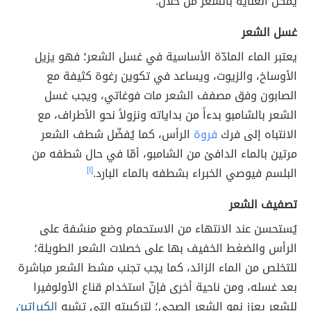
يمكن العناية بالشعر من خلال:
غسل الشعر
يعتبر الماء المادّة الأساسية في غسل الشعر؛ فهو يزيل
الأوساخ، والزيوت، ويساعد في تكوين رغوة كثيفة مع
الصابون وفق مصفف الشعر مات فوغاتي، ويجب غسل
الشعر بالشامبو بدءاً من بداياته ونزولاً نحو الأطراف، مع
الانتباه إلى فرك
فروة
الرأس، كما يُفضّل شطف الشعر
مرتين بالماء الدافئ من الشامبو، أمّا في حال شطفه من
البلسم فيوصي الخبراء بشطفه بالماء البارد.
[١]
تصفيف الشعر
يُستحسن عند الانتهاء من الاستحمام وضع منشفة على
الرأس والضغط الخفيف بها على خصلات الشعر الطويلة؛
للتخلص من الماء الزائد، كما يجب تجنب مشط الشعر مباشرة
بعد غسله، ومن ناحية أخرى فإنّ استخدام قناع الأولوفيرا
للشعر يعزز نمو الشعر الصحي؛ لتركيبته التي تشبه
الكيراتين