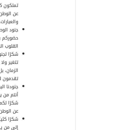
تملكون ك
عن الوطن 
والعبارات.
جنود الوط
حضوركم وشك
القلوب الن
شكرًا لجن
تتغير ولا
الزمان، بل
تقدمون ل
جنودنا الب
أنتم من ي
شكرًا لكم
عن الوطن.
شكرًا كثير
إلى من يم