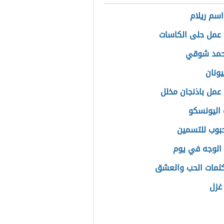
سم ريلام
عمل حلى الكاسات
حمد شوقي
يونان
عمل باذنجان مخلل
اليونسكو
بوب للتسمين
الوجه في يوم
لمات الحب والعشق
غزل