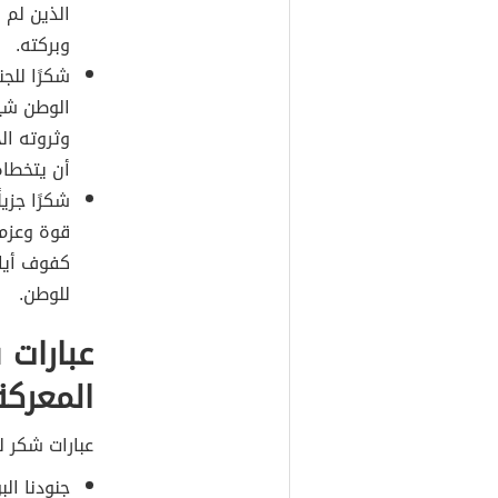
الذين لم 
وبركته.
شكرًا للجن
الوطن شيئ
وثروته ال
أن يتخطاه
شكرًا جزي
قوة وعزم،
كفوف أياد
للوطن.
عبارات 
المعركة
عبارات شكر ل
جنودنا الب