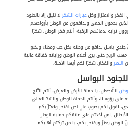
الفخر والاعتزاز وكل
عبارات الشكر
لا تليق إلا بالجنود
لذين يحمون الحمى ويدافعون عن الوطن بأرواحهم
روون ترابه بدمائهم الزكية، أنتم فخر الوطن، شكرًا
ّ جندي باسل يدافع عن وطنه بكل حب وعطاء ويضع
هب الريح حتى يرى أعلام الوطن وراياته خفاقة عالية
ن
النصر
والفخار، شكرًا لكم أيها الأحبة.
لجنود البواسل
وطن
الشّجعان، يا حماة الأرض والعرض، أنتم التّاج
 على رؤوسنا، وأنتم الحماة للوطن والسّدّ العالي
دي، نقول لكم بصوتٍ عالٍ نحن نفتخر ونعتزّ بكم.
 الأبطال يامن أخذتم على عاتقكم حماية الوطن
نّ الوطن يعتزّ ويفتخر بكم، يا من تركتم أهليكم