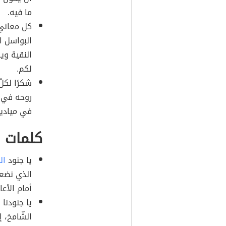
ما فيه.
كل معاني 
البواسل ا
النقية وي
لكم.
شكرًا لكل
روحه في م
في ميادي
كلمات ل
يا جنود
ال
الذي نضعه
أمام الأعا
يا جنودنا
الشّامخ، إ