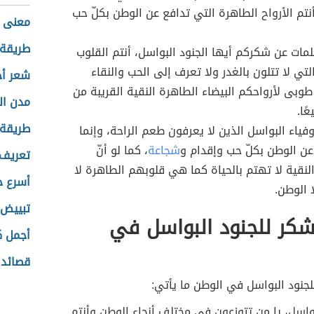
نتم الأرواح الطاهرة التي تدافع عن الوطن بكلّ حب
معنى ا
طريقة 
مات عن شكركم أيها الجنود البواسل، أنتم القلوب
لتي لا تتلون بالغدر ولا تعرف إلى الحب والنقاء
شعر أ
طوبى لأرواحكم البيضاء الطاهرة النقية القريبة من
مدن ال
ًا.
طريقة 
وفياء البواسل الذين لا يعرفون طعم الراحة، وإنما
ن الوطن بكلّ حب وإقدام و
شجاعة
، كما لو أنّ
تعريف 
لنقية لا تهتم بالحياة كما هي قلوبهم الطاهرة لا
أسرع ح
 الوطن.
تبييض 
شكر للجنود البواسل في
أجمل ك
قصائد 
لجنود البواسل في الوطن ما يأتي:
بواسل، يا من تتوزعون في مختلف أنحاء الوطن وأنتم