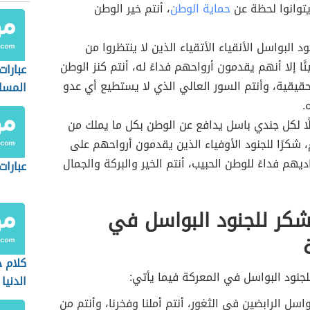
يتوانوا لحظة عن
حماية الوطن
، أنتم خير الوطن
ود البواسل الأنقياء الأتقياء الذين لا ينتظروا من
ًا إلا أنهم يقدمون أرواحهم فداءً له، أنتم كنز الوطن
عبارات
حقيقية، وأنتم السور العالي الذي لا يستطيع أي عدو
المسا
.
لًا لكل جندي باسل يدافع عن الوطن بكل ما يملك من
 شكرًا للجنود الأوفياء الذين يقدمون أرواحهم على
يهم فداءً للوطن الحبيب، أنتم الخير والبركة والجمال
عبارات
شكر للجنود البواسل في
كلام 
لجنود البواسل في المعركة فيما يأتي:
الدنيا
واسل الرابضين في الثغور، أنتم أملنا وفخرنا، وأنتم من