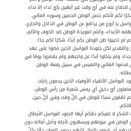
لدفاع عنه في أيّ وقت غير آبهين بأيّ نداء إلا نداء
رًا لكم لأنكم حصن الوطن الحصين وسوره العالي.
بواسل يا أروع من يدافع عن الوطن في الداخل والخارج،
هابه الأعداء، وأنتم تعويذة الوطن ضد الخوف والألم،
م لم تخيبوا ظن الوطن بكم أبدًا، شكرًا لكم جدًا.
والتقدير لكل جنودنا البواسل الذين مضوا على عهد
أجداد ولم يتخلوا أبدًا عن واجبهم ولم يقصروا يومًا في
ل قدموا الغالي والنفيس في سبيل رفعة الوطن
طائه.
ود البواسل الأنقياء الأوفياء الذين يحمون رايات
منعنون أيّ دخيلٍ أي يمس شعرة من رأس الوطن،
كم تقفون سندًا للوطن في كلّ وقت وفي كلّ حين،
ائكم.
الشكر لا تفيكم حقكم أيها الجنود البواسل الأبطال
م الوطن في عيونهم ويسهرون لأجله وأجل أبنائه دون
ديهم أي شعورٍ بالملل لأنهم يحبون الوطن حقًا بكلّ