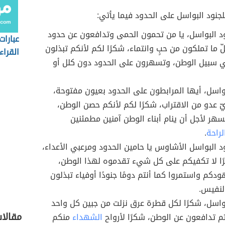
لجنود البواسل على الحدود فيما يأتي:
ود البواسل، يا من تحمون الحمى وتدافعون عن حدود
عبارات
ّ ما تملكون من حبٍ وانتماء، شكرًا لكم لأنكم تبذلون
القراء
ي سبيل الوطن، وتسهرون على الحدود دون كلل أو
بواسل، أيها المرابطون على الحدود بعيون مفتوحة،
ّ عدو من الاقتراب، شكرًا لكم لأنكم حصن الوطن،
سهر لأجل أن ينام أبناء الوطن آمنين مطمئنين
لراحة
.
ود البواسل الأشاوس يا حامين الحدود ومرعبي الأعداء،
ًا لا تكفيكم على كل شيء تقدموه لهذا الوطن،
ودكم واستمروا كما أنتم دومًا جنودًا أوفياء تبذلون
لنفيس.
بواسل، شكرًا لكل قطرة عرق نزلت من جبين كل واحد
مقالا
م تدافعون عن الوطن، شكرًا لأرواح
الشهداء
منكم