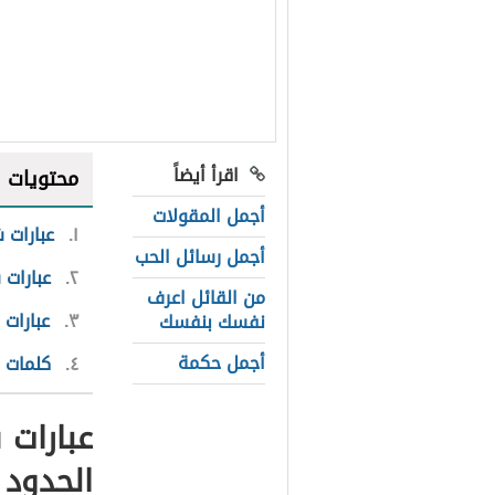
اقرأ أيضاً
محتويات
أجمل المقولات
١
عبارات 
أجمل رسائل الحب
٢
عبارات 
من القائل اعرف
٣
عبارات
نفسك بنفسك
أجمل حكمة
٤
كلمات ل
عبارات 
الحدود