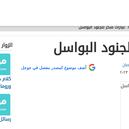
/
عبارات شكر للجنود البواسل
جنود البواسل
الزوار
صان
أضف موضوع كمصدر مفضل في جوجل
كلام 
وروما
رسائل 