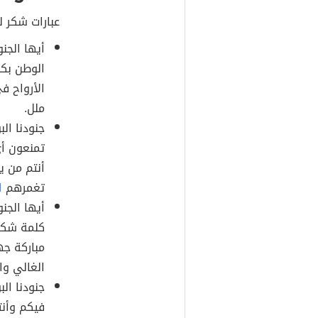
عبارات شكر ل
أيها الجن
الوطن بكل
الأرواح ف
ملل.
جنودنا ال
تمنعون أي
أنتم من ي
تغمرهم
ا
أيها الجن
كلمة شكر
مباركة جه
الغالي وا
جنودنا ال
فيكم وأنت