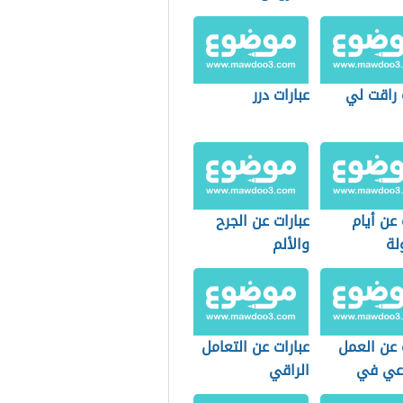
 راقت لي
عبارات درر
 عن أيام
عبارات عن الجرح
لة
والألم
 عن العمل
عبارات عن التعامل
عي في
الراقي
سة